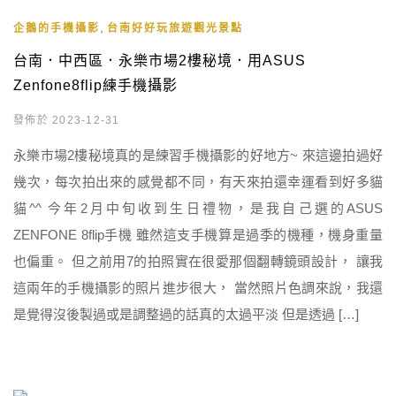
,
企鵝的手機攝影
台南好好玩旅遊觀光景點
台南．中西區．永樂市場2樓秘境．用ASUS
Zenfone8flip練手機攝影
發佈於 2023-12-31
永樂市場2樓秘境真的是練習手機攝影的好地方~ 來這邊拍過好
幾次，每次拍出來的感覺都不同，有天來拍還幸運看到好多貓
貓^^ 今年2月中旬收到生日禮物，是我自己選的ASUS
ZENFONE 8flip手機 雖然這支手機算是過季的機種，機身重量
也偏重。 但之前用7的拍照實在很愛那個翻轉鏡頭設計， 讓我
這兩年的手機攝影的照片進步很大， 當然照片色調來說，我還
是覺得沒後製過或是調整過的話真的太過平淡 但是透過 […]