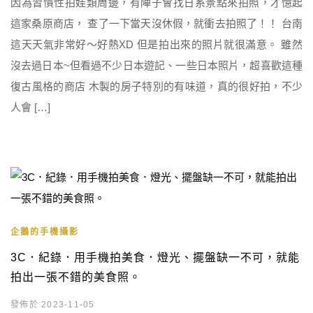
因為習慣性拍娃類周邊，有陣子會找日系景點來拍照，才憶起
這家桑原商店， 查了一下當天沒休假，就衝去拍照了！！ 台南
這天天氣非常好～好熱XD 但是拍出來的照片就很滿意。 雖然
沒去過日本~但看過不少日本遊記、一些日本照片，超喜歡這種
復古風格的商店 木製的房子特別的有味道，真的很好拍，不少
人會 […]
企鵝的手機攝影
3C．紀錄．用手機拍美食．燈光、擺盤缺一不可，就能
拍出一張不錯的美食照。
發佈於 2023-11-05