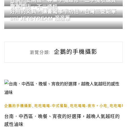
台南．安南區．專業手機維修、二手機收購買
生活用品
賣專門店．不二通訊
好用的文具，讓書寫事半功倍，台灣三菱鉛筆
uni JETSTREAM 溜溜筆
企鵝的手機攝影
瀏覽分類:
,
,
,
企鵝的手機攝影
吃吃喝喝-中式餐點
吃吃喝喝-夜市。小吃
吃吃喝喝
台南．中西區．晚餐、宵夜的好選擇，越晚人氣越旺的
感性滷味