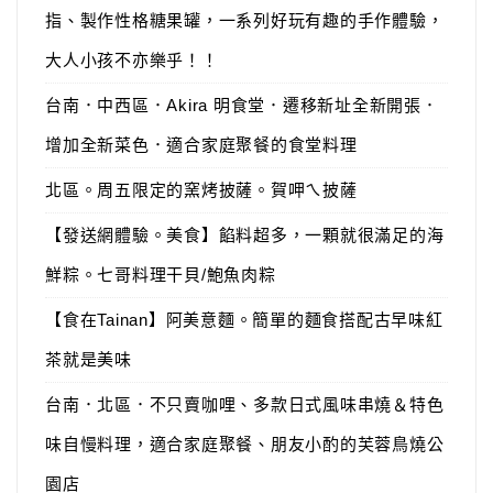
指、製作性格糖果罐，一系列好玩有趣的手作體驗，
大人小孩不亦樂乎！！
台南．中西區．Akira 明食堂．遷移新址全新開張．
增加全新菜色．適合家庭聚餐的食堂料理
北區。周五限定的窯烤披薩。賀呷ㄟ披薩
【發送網體驗。美食】餡料超多，一顆就很滿足的海
鮮粽。七哥料理干貝/鮑魚肉粽
【食在Tainan】阿美意麵。簡單的麵食搭配古早味紅
茶就是美味
台南．北區．不只賣咖哩、多款日式風味串燒＆特色
味自慢料理，適合家庭聚餐、朋友小酌的芙蓉鳥燒公
園店