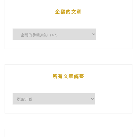
企鵝的文章
企
鵝
的
文
章
所有文章統整
所
有
文
章
統