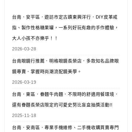
台南．安平區．遊訪市定古蹟東興洋行．DIY皮革戒
指、製作性格糖果罐，一系列好玩有趣的手作體驗，
大人小孩不亦樂乎！！
2026-03-28
台南眼鏡行推薦．明格眼鏡長榮店．多款知名品牌眼
鏡專賣．掌握時尚潮流配鏡美學。
2026-03-19
台南．東區．眷麵牛肉麵．不限時的舒適用餐環境．
還有眷麵長榮店限定的可愛史努比盲盒抽獎活動!!
2025-11-18
台南．安南區．專業手機維修、二手機收購買賣專門