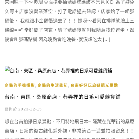
來回味一下～ 吃臭豆腐還要抽號碼牌應該不常見ＸＤ 為了避免
久等＋店家沒營業落空，打了電話過去確認，店家給了一組號
碼後， 我就跟小企鵝衝過去了！！ 媽呀～看到在排隊就臉上三
條線= =” 幸好問了店家，給了號碼後就叫我隨意找位置坐，然
後會叫號碼點餐 因為晚點會吃晚餐~就沒想吃太 […]
,
,
企鵝的手機攝影
企鵝的生活雜記
台南好好玩旅遊觀光景點
台南．東區．桑原商店．巷弄裡的日系可愛雜貨鋪
發佈於 2023-12-15
想在台南拍攝日系景點，不用特地飛日本~ 隱藏在光華街的桑原
商店，日系的復古雜化鋪外觀，非常適合一遊並拍照留念！！