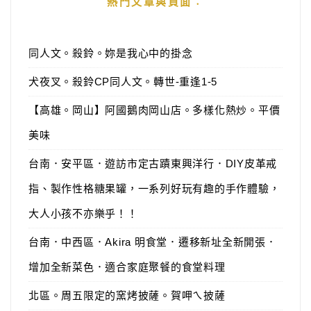
熱門文章與頁面︰
同人文。殺鈴。妳是我心中的掛念
犬夜叉。殺鈴CP同人文。轉世-重逢1-5
【高雄。岡山】阿國鵝肉岡山店。多樣化熱炒。平價
美味
台南．安平區．遊訪市定古蹟東興洋行．DIY皮革戒
指、製作性格糖果罐，一系列好玩有趣的手作體驗，
大人小孩不亦樂乎！！
台南．中西區．Akira 明食堂．遷移新址全新開張．
增加全新菜色．適合家庭聚餐的食堂料理
北區。周五限定的窯烤披薩。賀呷ㄟ披薩