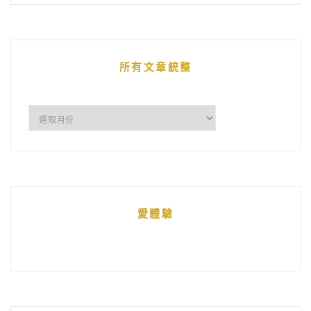
的
文
章
所有文章統整
所
有
文
章
統
愛體驗
整