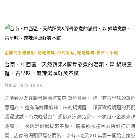
,
,
企鵝的手機攝影
吃吃喝喝-中式餐點
吃吃喝喝-夜市。小吃
台南．中西區．天然蔬果&豚骨熬煮的湯頭．森 鍋燒意
麵．古早味、麻辣湯頭鮮美不膩
發佈於 2023-12-28
之前看朋友在臉書推薦這家森 鍋燒意麵， 除了有古早味的鍋燒
意麵外， 還有海鮮跟麻辣口味的鍋燒麵， 讓喜歡鍋燒麵的我們
躍躍欲試，有次晚餐跟午餐都來這邊品嘗。 一次跟小企鵝來吃
晚餐，一次則是跟鵝拔來午餐， 晚餐那次還因為快到打烊時
間，店家的湯頭只殘存兩碗，才有幸吃到XD 其實一開始店家說