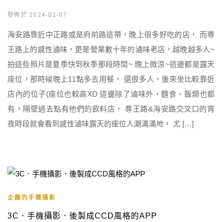
發佈於 2024-01-07
海安路靠近中正路或是府前路這帶，晚上很多好吃的店， 而尊
王路上的感性滷味，更是營業數十年的滷味老店，越晚越多人~
拍這些照片是夏季快到秋季那段時間~ 晚上微涼~這邊都是露天
座位，那時候晚上11點多去用餐， 還很多人，後來坐比較靠近
店內的位子(座位也較高XD 這邊除了滷味外，麵食、飯類也都
有，隔壁過去點有他們的飲料店， 尊王路&海安路交叉口的宵
夜時段就會看到感性滷味露天的座位人潮滿滿地， 尤 […]
企鵝的手機攝影
3C．手機攝影．後製成CCD風格的APP