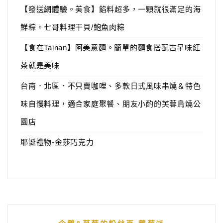
【發送網體驗。美食】餡料超多，一顆就很滿足的海
鮮粽。七哥料理干貝/鮑魚肉粽
【食在Tainan】阿美意麵。簡單的麵食搭配古早味紅
茶就是美味
台南．北區．不只賣咖哩、多款日式風味串燒＆特色
味自慢料理，適合家庭聚餐、朋友小酌的芙蓉鳥燒公
園店
耶誕禮物-金莎巧克力