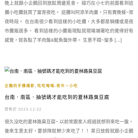
晚上就跟小企鵝回到旅館周邊覓食， 碰巧在小七的前面看到這
攤小吃攤就買了當宵夜吃。 這攤叫阿添羊肉羹，只有賣晚餐~宵
夜時段。 在台南很少看到這樣的小吃攤，大多都是騎樓或是夜
市攤販居多， 看到這樣的小攤販現點就現場端著吃的覺得好有
感覺，就各點了羊肉盤&魷魚盤外帶。 生意不錯~蠻多 […]
,
企鵝的手機攝影
吃吃喝喝-夜市。小吃
台南．南區．抽號碼才能吃到的夏林路臭豆腐
發佈於 2023-12-22
很久沒吃的夏林路臭豆腐~ 以前常跟家人經過就想到來吃一盤，
後來生意太好，要排隊就鮮少來吃了！！ 某日放假就跟小企鵝