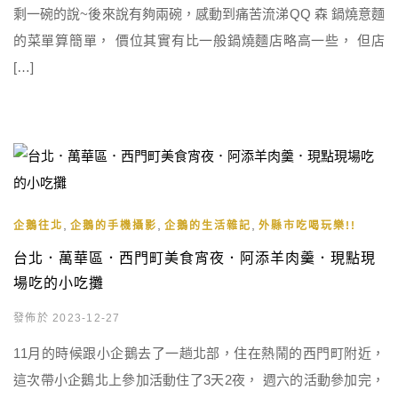
剩一碗的說~後來說有夠兩碗，感動到痛苦流涕QQ 森 鍋燒意麵
的菜單算簡單， 價位其實有比一般鍋燒麵店略高一些， 但店
[…]
,
,
,
企鵝往北
企鵝的手機攝影
企鵝的生活雜記
外縣市吃喝玩樂!!
台北．萬華區．西門町美食宵夜．阿添羊肉羹．現點現
場吃的小吃攤
發佈於 2023-12-27
11月的時候跟小企鵝去了一趟北部，住在熱鬧的西門町附近，
這次帶小企鵝北上參加活動住了3天2夜， 週六的活動參加完，