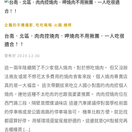
,
企鵝的手機攝影
吃吃喝喝-火鍋.燒烤
台南．北區．肉肉控燒肉．呷燒肉不用揪團．一人吃很
適合！！
發佈於 2023-12-30
這一兩年陸續開了不少家個人燒肉，對於想吃燒肉， 但又沒辦
法揪友或是不想花太多費用的燒肉食客來說，個人燒肉專賣店
真的是一大福音。 這次帶鵝拔來吃立人國小對面的肉肉控個人
燒肉，連他這種不太吃肉的也跟我婆婆推薦。 肉肉控燒肉位在
西門路三段，隔壁是煙燻滷味店 這邊汽車建議停對面學校前面
的停車格或是公園南路的停車場皆可， 機車比較方便，就近找
都還算好停。 用餐環境還蠻寬敞舒適的，這邊就是QR點餐完再
去櫃檯買 […]