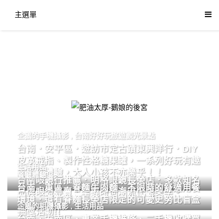
主選單
肥油太厚-鵝娘的後宮
企鵝的手機攝影
,
台南好好玩旅遊觀光景點
台南．安平區．遊訪市定古蹟東興洋行．DIY
皮革戒指、製作性格糖果罐，一系列好玩有趣
生活用品
的手作體驗，大人小孩不亦樂乎！！
餐廳體驗
台南眼鏡行推薦．明格眼鏡長榮店．多款知名
台南．東區．眷麵牛肉麵．不限時的舒適用餐
品牌眼鏡專賣．掌握時尚潮流配鏡美學。
環境．還有眷麵長榮店限定的可愛史努比盲盒
企鵝的相機攝影
,
生活用品
抽獎活動!!