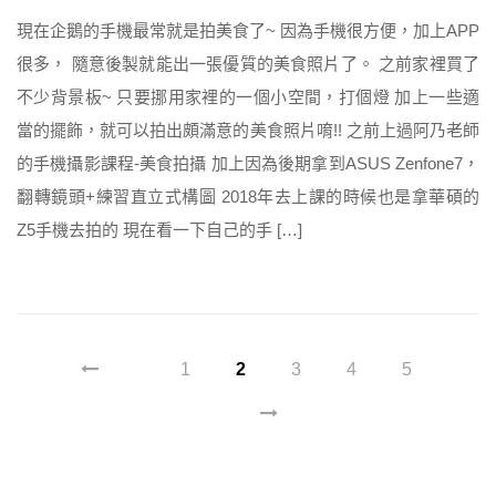
現在企鵝的手機最常就是拍美食了~ 因為手機很方便，加上APP
很多， 隨意後製就能出一張優質的美食照片了。 之前家裡買了
不少背景板~ 只要挪用家裡的一個小空間，打個燈 加上一些適
當的擺飾，就可以拍出頗滿意的美食照片唷!! 之前上過阿乃老師
的手機攝影課程-美食拍攝 加上因為後期拿到ASUS Zenfone7，
翻轉鏡頭+練習直立式構圖 2018年去上課的時候也是拿華碩的
Z5手機去拍的 現在看一下自己的手 […]
1
2
3
4
5