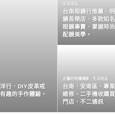
生活用品
台南眼鏡行推薦．
鏡長榮店．多款知
眼鏡專賣．掌握時
配鏡美學。
企鵝的相機攝影
,
生活用品
洋行．DIY皮革戒
台南．安南區．專
玩有趣的手作體驗，
維修、二手機收購
門店．不二通訊