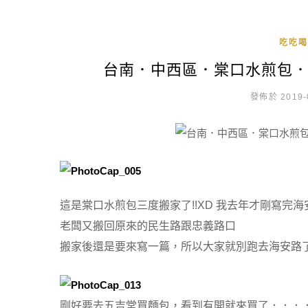
吃吃喝
台南．中西區．棠口水煎包．
發佈於 2019-
這是棠口水煎包三度搬家了!!XD
我去年才剛寫完海
老闆又搬回原來的民生路跟忠義路口
搬家後還是要來寫一篇，所以大家就別跑去海安路了!
剛好要去五吉堂買麵包，看到有開就來買了．．．