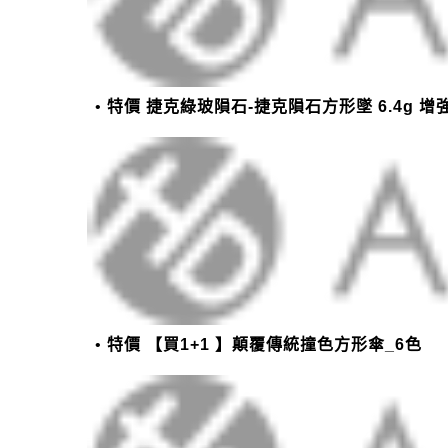
特價 捷克綠玻隕石-捷克隕石方形墜 6.4g 增
特價 【買1+1 】顛覆傳統撞色方形傘_6色