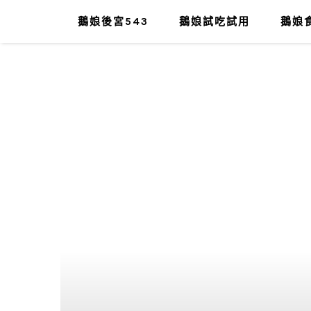
鵝娘後宮543
鵝娘試吃試用
鵝娘食
肥油太厚