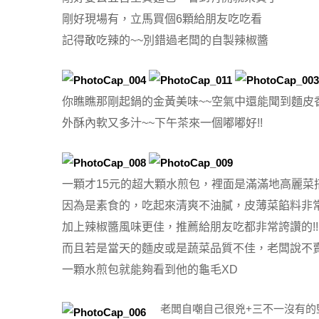
剛好現場有，立馬買個6顆給朋友吃吃看
記得敢吃辣的~~別錯過老闆的自製辣椒醬
你瞧瞧那剛起鍋的金黃美味~~空氣中還能聞到麵皮
外酥內軟又多汁~~下午茶來一個嘟嘟好!!
一顆才15元的超大顆水煎包，裡面是滿滿地高麗菜
因為是素食的，吃起來清爽不油膩，皮薄菜餡料非
加上辣椒醬風味更佳，推薦給朋友吃都非常誇讚的!!
而且若是當天的麵皮或是蔬菜品質不佳，老闆說不
一顆水煎包就能夠看到他的龜毛XD
老闆自嘲自己很兇+三不一沒有的