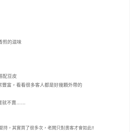
香煎的滋味
搭配豆皮
常豐富，看看很多客人都是好幾顆外帶的
賣就不賣……
堅持，其實買了很多次，老闆只對奧客才會如此!!