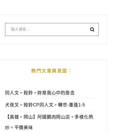
熱門文章與頁面︰
同人文。殺鈴。妳是我心中的掛念
犬夜叉。殺鈴CP同人文。轉世-重逢1-5
【高雄。岡山】阿國鵝肉岡山店。多樣化熱
炒。平價美味