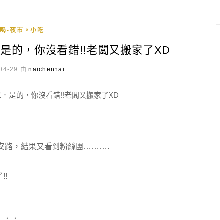
喝-夜市。小吃
是的，你沒看錯!!老闆又搬家了XD
04-29 由
naichennai
安路，結果又看到粉絲團……….
!
．．．