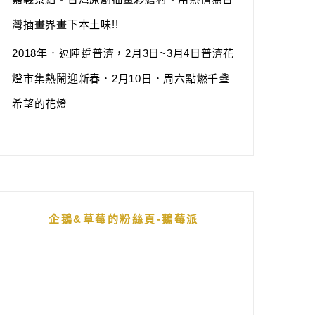
灣插畫界畫下本土味!!
2018年．逗陣踅普濟，2月3日~3月4日普濟花
燈市集熱鬧迎新春．2月10日．周六點燃千盞
希望的花燈
企鵝&草莓的粉絲頁-鵝莓派