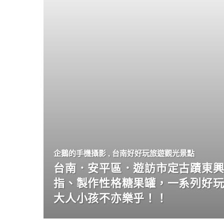
企鵝的手機攝影
,
台南好好玩旅遊觀光景點
台南．安平區．遊訪市定古蹟東興
指、製作性格糖果罐，一系列好
大人小孩不亦樂乎！！