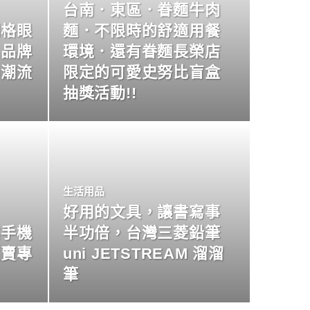
台南．東區．眷麵牛肉
明格眼
麵．不限時的舒適用餐
名品牌
環境．還有眷麵長榮店
尚潮流
限定的可愛史努比盲盒
抽獎活動!!
生活用品
好用的文具，讓書寫事
業手機
半功倍，台灣三菱鉛筆
買賣專
uni JETSTREAM 溜溜
筆