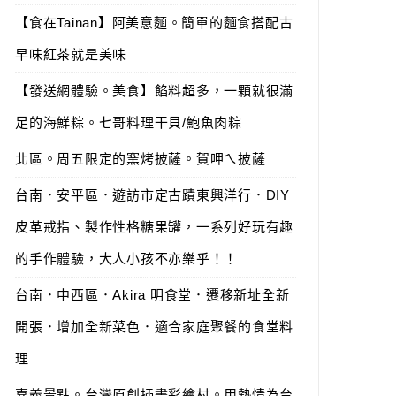
【食在Tainan】阿美意麵。簡單的麵食搭配古
早味紅茶就是美味
【發送網體驗。美食】餡料超多，一顆就很滿
足的海鮮粽。七哥料理干貝/鮑魚肉粽
北區。周五限定的窯烤披薩。賀呷ㄟ披薩
台南．安平區．遊訪市定古蹟東興洋行．DIY
皮革戒指、製作性格糖果罐，一系列好玩有趣
的手作體驗，大人小孩不亦樂乎！！
台南．中西區．Akira 明食堂．遷移新址全新
開張．增加全新菜色．適合家庭聚餐的食堂料
理
嘉義景點。台灣原創插畫彩繪村。用熱情為台