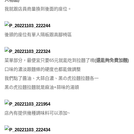
我就跟店員商量換到後面的座位。
後頭的座位有單人隔板跟高腳椅區
菜單部分，最便宜只要65元就能吃到拉麵了唷
(還能夠免費加麵)
口味的濃淡跟麵條的硬度也都能做調整
我們點了醬油、大蒜白濃、黑の虎拉麵拉麵各一
黑の虎拉麵拉麵就是麻油+蒜味的湯頭
店內有提供幾種調味料可以添加~