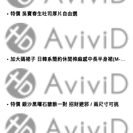
特價 吳寶春生吐司厚片自由選
加大碼裙子 日韓系簡約休閒棉麻感中長半身裙(M-2XL)【XMS54038】＊艾美時尚(現+預)
特價 銀沙黑曜石貔貅一對 招財避邪 / 兩尺寸可挑