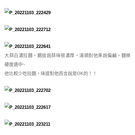
大蒜白濃拉麵，鵝拔說蒜味很濃厚，湯頭對他來說偏鹹，麵條
硬度適中~
他比較少吃拉麵，味道對他而言說是OK的！！