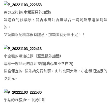
黑の虎拉麵
(水煮蛋另外加點)
味道真的很濃厚，蒜香跟麻油香氣融合一塊喝起來還蠻對味
的，
叉燒肉跟配料都很有誠意，加顆蛋就分量十足！！
小企鵝的醬油拉麵
（蛋是額外加點）
這樣一碗65元的醬油拉麵
(溏心蛋不含在內)
還蠻便宜的~還能夠免費加麵，肉片也兩大塊，小企鵝很滿足的
吃光光~
單點的炸豬排~~中規中矩