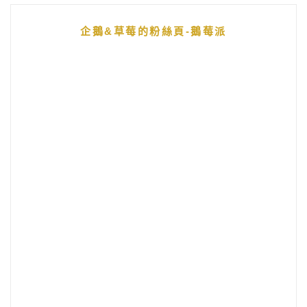
企鵝&草莓的粉絲頁-鵝莓派