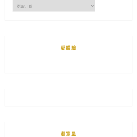
所
有
文
章
統
愛體驗
整
瀏覽量