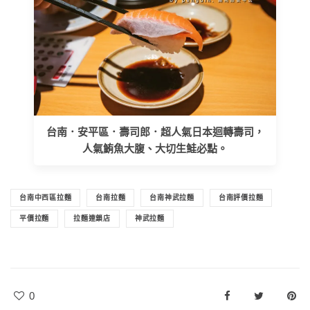
台南．安平區．壽司郎．超人氣日本迴轉壽司，
人氣鮪魚大腹、大切生鮭必點。
台南中西區拉麵
台南拉麵
台南神武拉麵
台南評價拉麵
平價拉麵
拉麵連鎖店
神武拉麵
0