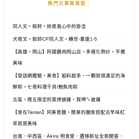
熱門文章與頁面︰
同人文。殺鈴。妳是我心中的掛念
犬夜叉。殺鈴CP同人文。轉世-重逢1-5
【高雄。岡山】阿國鵝肉岡山店。多樣化熱炒。平價
美味
【發送網體驗。美食】餡料超多，一顆就很滿足的海
鮮粽。七哥料理干貝/鮑魚肉粽
北區。周五限定的窯烤披薩。賀呷ㄟ披薩
【食在Tainan】阿美意麵。簡單的麵食搭配古早味紅
茶就是美味
台南．中西區．Akira 明食堂．遷移新址全新開張．