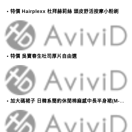
特價 Hairplexx 杜拜赫莉絲 頭皮舒活按摩小粉刷
特價 吳寶春生吐司厚片自由選
加大碼裙子 日韓系簡約休閒棉麻感中長半身裙(M-2XL)【XMS54038】＊艾美時尚(現+預)