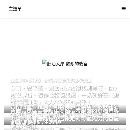
主選單
肥油太厚-鵝娘的後宮
企鵝的手機攝影
,
台南好好玩旅遊觀光景點
台南．安平區．遊訪市定古蹟東興洋行．DIY
皮革戒指、製作性格糖果罐，一系列好玩有趣
生活用品
的手作體驗，大人小孩不亦樂乎！！
餐廳體驗
台南眼鏡行推薦．明格眼鏡長榮店．多款知名
台南．東區．眷麵牛肉麵．不限時的舒適用餐
品牌眼鏡專賣．掌握時尚潮流配鏡美學。
環境．還有眷麵長榮店限定的可愛史努比盲盒
企鵝的相機攝影
,
生活用品
抽獎活動!!