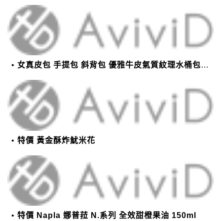
女真皮包 手提包 斜背包 優雅牛皮氣質紋理水桶包(2色)【XBO7950112】＊艾美時尚(現+預)
特價 黃金酥炸魷米花
特價 Napla 娜普菈 N.系列 全效甜橙果油 150ml