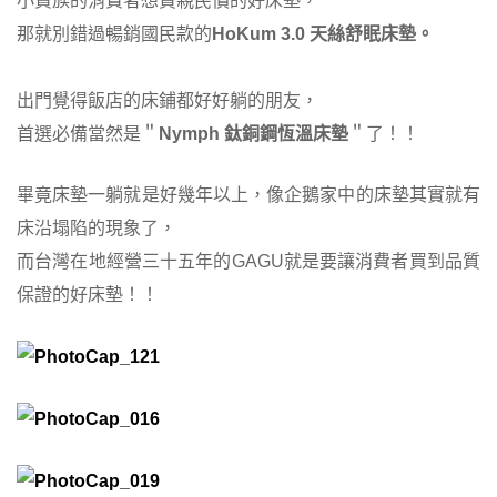
小資族的消費者想買親民價的好床墊，
那就別錯過暢銷國民款的
HoKum 3.0 天絲舒眠床墊。
出門覺得飯店的床鋪都好好躺的朋友，
首選必備當然是＂
Nymph 鈦銅鋼恆溫床墊
＂了！！
畢竟床墊一躺就是好幾年以上，像企鵝家中的床墊其實就有
床沿塌陷的現象了，
而台灣在地經營三十五年的GAGU就是要讓消費者買到品質
保證的好床墊！！