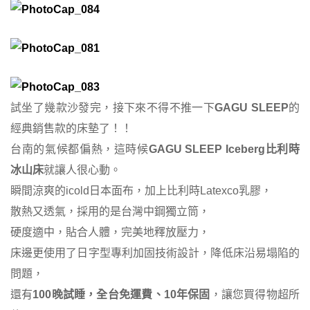
試坐了幾款沙發完，接下來不得不推一下
GAGU SLEEP
的
經典銷售款的床墊了！！
台南的氣候都偏熱，這時候
GAGU SLEEP
Iceberg比利時
冰山床
就讓人很心動。
瞬間涼爽的icold日本面布，加上比利時Latexco乳膠，
散熱又透氣，採用的是台灣中鋼獨立筒，
硬度適中，貼合人體，完美地釋放壓力，
床邊更使用了日字型專利加固技術設計，降低床沿易塌陷的
問題，
還有
100晚試睡，全台免運費、10年保固
，讓您買得物超所