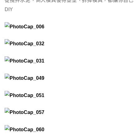
從攪拌水泥、倒入模具後待塑型、拆掉模具，都讓你自己
DIY