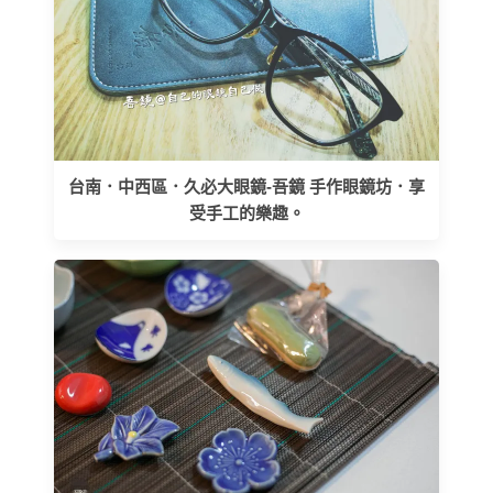
台南．中西區．久必大眼鏡-吾鏡 手作眼鏡坊．享
受手工的樂趣。