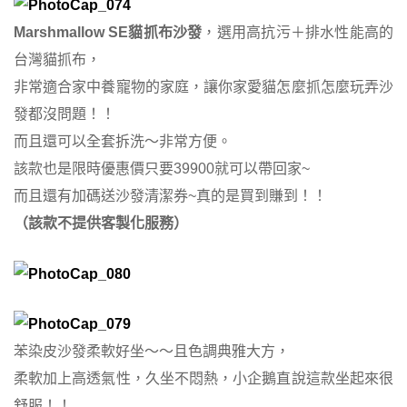
Marshmallow SE貓抓布沙發
，選用高抗污＋排水性能高的
台灣貓抓布，
非常適合家中養寵物的家庭，讓你家愛貓怎麼抓怎麼玩弄沙
發都沒問題！！
而且還可以全套拆洗～非常方便。
該款也是限時優惠價只要39900就可以帶回家~
而且還有加碼送沙發清潔券~真的是買到賺到！！
（該款不提供客製化服務）
苯染皮沙發柔軟好坐～～且色調典雅大方，
柔軟加上高透氣性，久坐不悶熱，小企鵝直說這款坐起來很
舒服！！