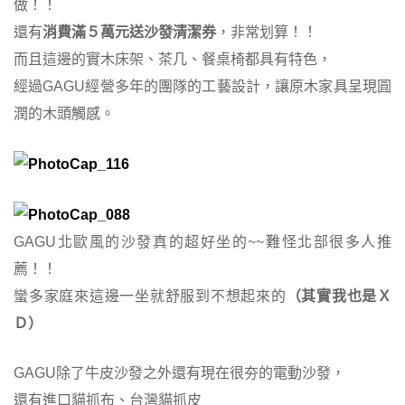
做！！
還有
消費滿５萬元送沙發清潔券
，非常划算！！
而且這邊的實木床架、茶几、餐桌椅都具有特色，
經過GAGU經營多年的團隊的工藝設計，讓原木家具呈現圓
潤的木頭觸感。
GAGU北歐風的沙發真的超好坐的~~難怪北部很多人推
薦！！
蠻多家庭來這邊一坐就舒服到不想起來的
（其實我也是Ｘ
Ｄ）
GAGU除了牛皮沙發之外還有現在很夯的電動沙發，
還有進口貓抓布、台灣貓抓皮