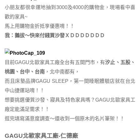
小朋友都很幸運地抽到3000及4000的購物金，現場看中喜
歡的家具~
馬上用購物金折抵享優惠唷！！
我：鵝拔～快來付錢買沙發ＸＤＤＤＤＤＤＤ
目前GAGU北歐家具工廠全台有五間門市，有
汐止、五股、
桃園、台中、台南
，北中南都有，
而且床墊品牌GAGU SLEEP，第一間睡眠體驗店就在台北
中山捷運站唷！！
想要挑選優質沙發、寢具及特色家具嗎？GAGU北歐家具工
廠定能滿足需求！！
逛完填寫滿意度調查～還收到一個原木的名片筆架！！
GAGU北歐家具工廠-仁德廠