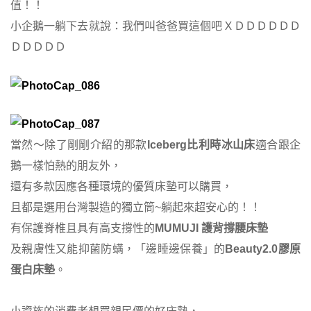
值！！
小企鵝一躺下去就說：我們叫爸爸買這個吧ＸＤＤＤＤＤＤ
ＤＤＤＤＤ
當然～除了剛剛介紹的那款
Iceberg比利時冰山床
適合跟企
鵝一樣怕熱的朋友外，
還有多款因應各種環境的優質床墊可以購買，
且都是選用台灣製造的獨立筒~躺起來超安心的！！
有保護脊椎且具有高支撐性的
MUMUJI 護背撐腰床墊
及親膚性又能抑菌防螨，「邊睡邊保養」的
Beauty2.0膠原
蛋白床墊
。