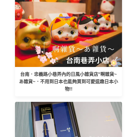
台南．忠義路小巷弄內的日風小雜貨店"啊雜貨~
あ雜貨~．不用到日本也能夠買到可愛逗趣日本小
物!!