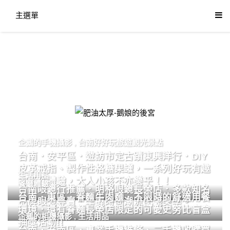
主選單
肥油太厚-鵝娘的後宮
企鵝的手機攝影
,
台南好好玩旅遊觀光景點
台南．安平區．遊訪市定古蹟東興洋行．DIY
皮革戒指、製作性格糖果罐，一系列好玩有趣
生活用品
的手作體驗，大人小孩不亦樂乎！！
餐廳體驗
台南眼鏡行推薦．明格眼鏡長榮店．多款知名
台南．東區．眷麵牛肉麵．不限時的舒適用餐
品牌眼鏡專賣．掌握時尚潮流配鏡美學。
環境．還有眷麵長榮店限定的可愛史努比盲盒
企鵝的相機攝影
,
生活用品
抽獎活動!!