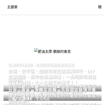
主選單
肥油太厚-鵝娘的後宮
企鵝的手機攝影
,
台南好好玩旅遊觀光景點
台南．安平區．遊訪市定古蹟東興洋行．DIY
皮革戒指、製作性格糖果罐，一系列好玩有趣
生活用品
的手作體驗，大人小孩不亦樂乎！！
餐廳體驗
台南眼鏡行推薦．明格眼鏡長榮店．多款知名
台南．東區．眷麵牛肉麵．不限時的舒適用餐
品牌眼鏡專賣．掌握時尚潮流配鏡美學。
環境．還有眷麵長榮店限定的可愛史努比盲盒
企鵝的相機攝影
,
生活用品
抽獎活動!!