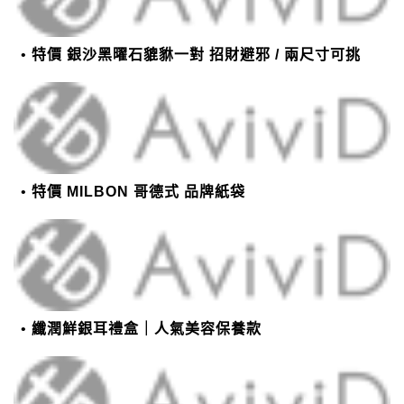
特價 銀沙黑曜石貔貅一對 招財避邪 / 兩尺寸可挑
特價 MILBON 哥德式 品牌紙袋
纖潤鮮銀耳禮盒｜人氣美容保養款