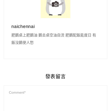
naichennai
肥鵝桌上肥鵝油 鵝去桌空油自流 肥鵝配飯能度日 有
飯沒鵝使人愁
發表留言