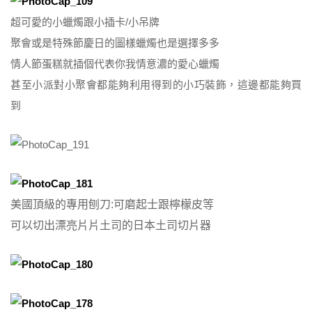
超可愛的小蠟燭跟小插卡/小吊牌
聚會或是特殊節慶日的圖樣蠟燭也是選擇多多
情人節蛋糕就插個代表你我情意濃的愛心蠟燭
甚至小派對小聚會都能夠利用得到的小巧裝飾，這邊都能夠買
到
美國頂級的專用刨刀:可磨起士跟檸檬皮等
可以切出漂亮片片土司的日本土司切片器