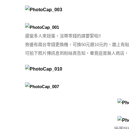
還蠻多人來扭蛋，沒帶零錢的謀要緊啦!!
旁邊有兩台零錢更換機，可換50元跟10元的，牆上有
可拍下照片傳訊息到粉絲頁告知，畢竟這是無人商店，
扭蛋好