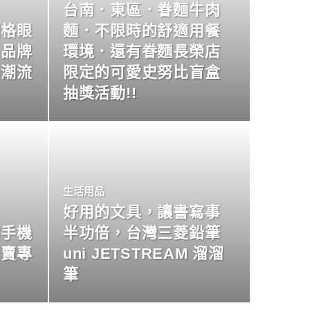
台南．東區．眷麵牛肉
明格眼
麵．不限時的舒適用餐
名品牌
環境．還有眷麵長榮店
尚潮流
限定的可愛史努比盲盒
抽獎活動!!
生活用品
好用的文具，讓書寫事
業手機
半功倍，台灣三菱鉛筆
買賣專
uni JETSTREAM 溜溜
筆