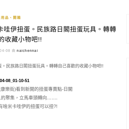
活用品、開箱
卡哇伊扭蛋。民族路日閣扭蛋玩具。轉轉
的收藏小物吧!!
04-08 由
naichennai
近康樂街)看到新開的扭蛋專賣點-日閣
人的聚集，立馬車頭轉向…….
有啥米卡哇伊的扭蛋可以扭?!