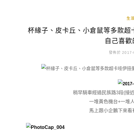
生
杯緣子、皮卡丘、小倉鼠等多款超
自己喜歡
發佈於 2017-
稍早騎車經過民族路3段(接
一堆黃色機台+一堆
馬上跟小企鵝下來看