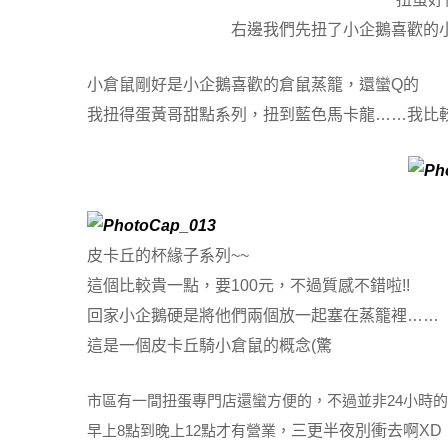
右邊我們先扭了小企鵝喜歡的
小倉鼠剛好是小企鵝喜歡的倉鼠蒸籠，還蠻Q的
我扭得蛋黃哥甜點系列，扭到藍色馬卡龍……
我比
皮卡丘的杯緣子系列~~
這個比較貴一點，要100元，不過質感不錯啦!!
回家小企鵝硬是將他們兩個放一起塞在蒸籠裡……
這是一個皮卡丘騎小倉鼠的概念(驚
市區有一間扭蛋專門店還蠻方便的，不過並非24小時
早上8點到晚上12點才有營業，
三更半夜別衝去啊XD