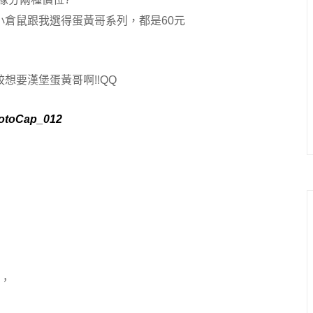
小倉鼠跟我選得蛋黃哥系列，都是60元
較想要漢堡蛋黃哥啊!!QQ
的，