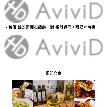
特價 銀沙黑曜石貔貅一對 招財避邪 / 兩尺寸可挑
相關文章