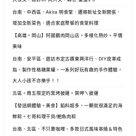
台南．中西區．Akira 明食堂．遷移新址全新開張．
增加全新菜色．適合家庭聚餐的食堂料理
【高雄。岡山】阿國鵝肉岡山店。多樣化熱炒。平價
美味
台南．安平區．遊訪市定古蹟東興洋行．DIY皮革戒
指、製作性格糖果罐，一系列好玩有趣的手作體驗，
大人小孩不亦樂乎！！
北區。周五限定的窯烤披薩。賀呷ㄟ披薩
【發送網體驗。美食】餡料超多，一顆就很滿足的海
鮮粽。七哥料理干貝/鮑魚肉粽
台南．北區．不只賣咖哩、多款日式風味串燒＆特色