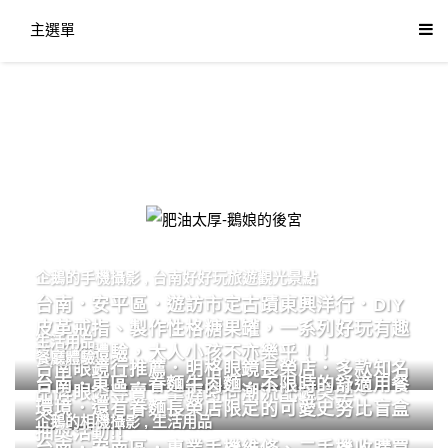
主選單
肥油太厚-鵝娘的後宮
企鵝的手機攝影
,
台南好好玩旅遊觀光景點
台南．安平區．遊訪市定古蹟東興洋行．DIY
皮革戒指、製作性格糖果罐，一系列好玩有趣
生活用品
的手作體驗，大人小孩不亦樂乎！！
餐廳體驗
台南眼鏡行推薦．明格眼鏡長榮店．多款知名
台南．東區．眷麵牛肉麵．不限時的舒適用餐
品牌眼鏡專賣．掌握時尚潮流配鏡美學。
環境．還有眷麵長榮店限定的可愛史努比盲盒
企鵝的相機攝影
,
生活用品
抽獎活動!!