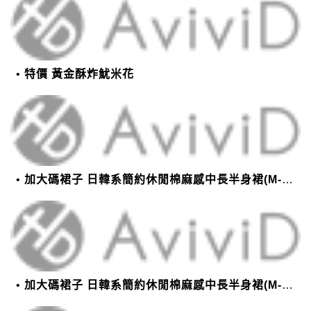
特價 黃金酥炸魷米花
加大碼裙子 日韓系簡約休閒棉麻感中長半身裙(M-2XL)【XMS54038】＊艾美時尚(現+預)
加大碼裙子 日韓系簡約休閒棉麻感中長半身裙(M-2XL)【XMS54038】＊艾美時尚(現+預)