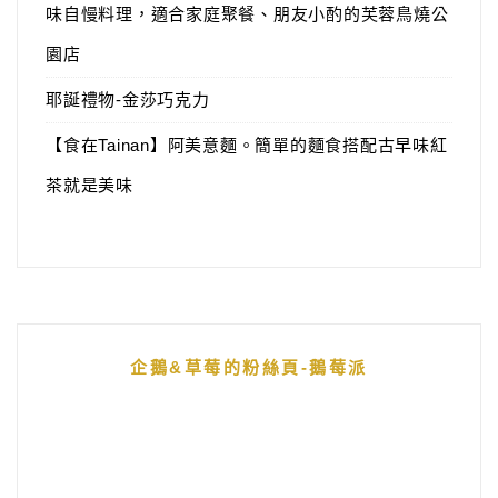
味自慢料理，適合家庭聚餐、朋友小酌的芙蓉鳥燒公
園店
耶誕禮物-金莎巧克力
【食在Tainan】阿美意麵。簡單的麵食搭配古早味紅
茶就是美味
企鵝&草莓的粉絲頁-鵝莓派