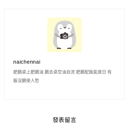
naichennai
肥鵝桌上肥鵝油 鵝去桌空油自流 肥鵝配飯能度日 有
飯沒鵝使人愁
發表留言