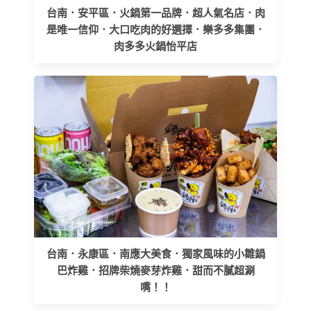
台南．安平區．火鍋第一品牌．超人氣名店．肉
是唯一信仰．大口吃肉的好選擇．樂多多集團．
肉多多火鍋怡平店
台南．永康區．南應大美食．獨家風味的小雛鍋
巴炸雞．招牌柴燒麥芽炸雞．甜而不膩超涮
嘴！！