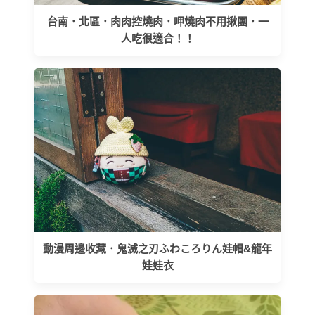
台南．北區．肉肉控燒肉．呷燒肉不用揪團．一
人吃很適合！！
動漫周邊收藏．鬼滅之刃ふわころりん娃帽&龍年
娃娃衣