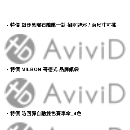
特價 銀沙黑曜石貔貅一對 招財避邪 / 兩尺寸可挑
特價 MILBON 哥德式 品牌紙袋
特價 防回彈自動雙色賽車傘_4色