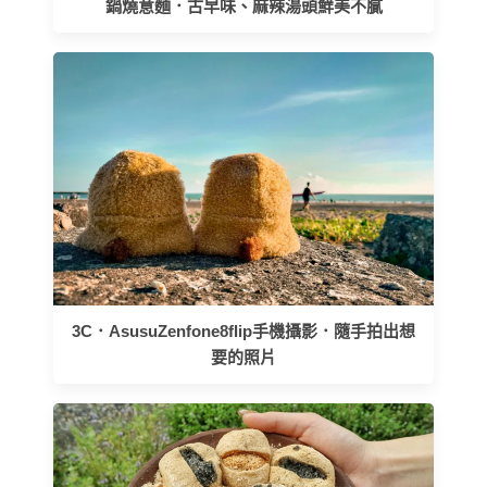
鍋燒意麵．古早味、麻辣湯頭鮮美不膩
3C．AsusuZenfone8flip手機攝影．隨手拍出想
要的照片