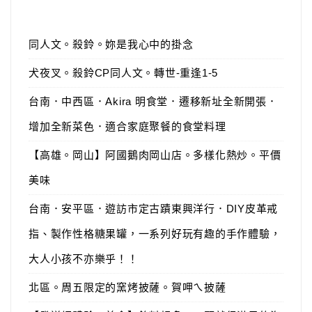
同人文。殺鈴。妳是我心中的掛念
犬夜叉。殺鈴CP同人文。轉世-重逢1-5
台南．中西區．Akira 明食堂．遷移新址全新開張．
增加全新菜色．適合家庭聚餐的食堂料理
【高雄。岡山】阿國鵝肉岡山店。多樣化熱炒。平價
美味
台南．安平區．遊訪市定古蹟東興洋行．DIY皮革戒
指、製作性格糖果罐，一系列好玩有趣的手作體驗，
大人小孩不亦樂乎！！
北區。周五限定的窯烤披薩。賀呷ㄟ披薩