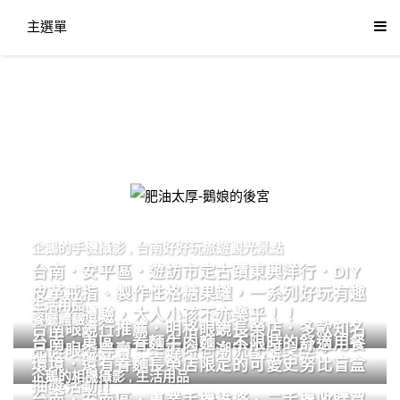
主選單
肥油太厚-鵝娘的後宮
企鵝的手機攝影
,
台南好好玩旅遊觀光景點
台南．安平區．遊訪市定古蹟東興洋行．DIY
皮革戒指、製作性格糖果罐，一系列好玩有趣
生活用品
的手作體驗，大人小孩不亦樂乎！！
餐廳體驗
台南眼鏡行推薦．明格眼鏡長榮店．多款知名
台南．東區．眷麵牛肉麵．不限時的舒適用餐
品牌眼鏡專賣．掌握時尚潮流配鏡美學。
環境．還有眷麵長榮店限定的可愛史努比盲盒
企鵝的相機攝影
,
生活用品
抽獎活動!!