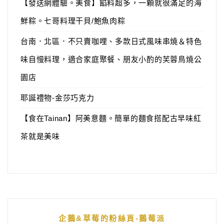
【發送網體驗。美食】餡料超多，一顆就很滿足的海
鮮粽。七哥料理干貝/鮑魚肉粽
台南．北區．不只賣咖哩、多款日式風味串燒＆特色
味自慢料理，適合家庭聚餐、朋友小酌的芙蓉鳥燒公
園店
耶誕禮物-金莎巧克力
【食在Tainan】阿美意麵。簡單的麵食搭配古早味紅
茶就是美味
企鵝&草莓的粉絲頁-鵝莓派