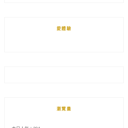
文
章
統
愛體驗
整
瀏覽量