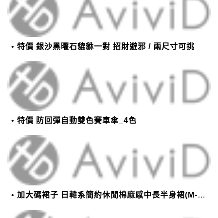
特價 銀沙黑曜石貔貅一對 招財避邪 / 兩尺寸可挑
特價 防回彈自動雙色賽車傘_4色
加大碼裙子 日韓系簡約休閒棉麻感中長半身裙(M-2XL)【XMS54038】＊艾美時尚(現+預)