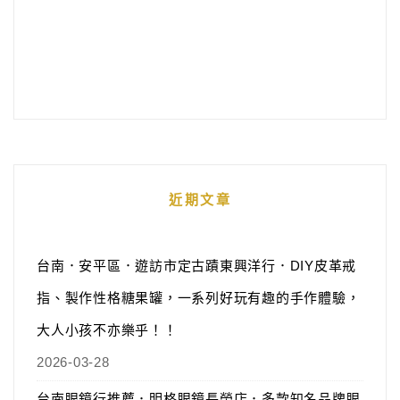
近期文章
台南．安平區．遊訪市定古蹟東興洋行．DIY皮革戒
指、製作性格糖果罐，一系列好玩有趣的手作體驗，
大人小孩不亦樂乎！！
2026-03-28
台南眼鏡行推薦．明格眼鏡長榮店．多款知名品牌眼