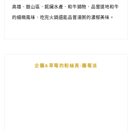
高雄．鼓山區．錵鑶水產．和牛鍋物．品嘗道地和牛
的細緻風味．吃完火鍋還能品嘗湯粥的濃郁美味。
企鵝&草莓的粉絲頁-鵝莓派