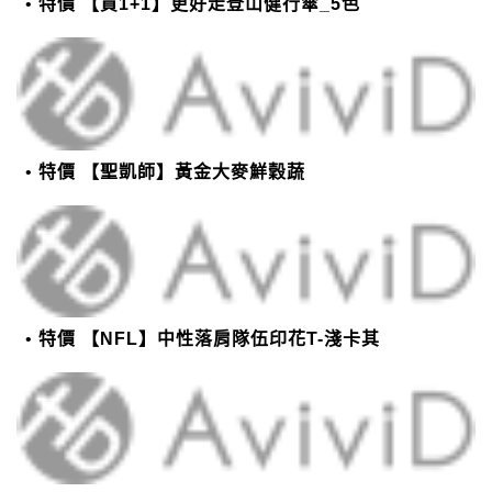
特價 【買1+1】更好走登山健行傘_5色
特價 【聖凱師】黃金大麥鮮穀蔬
特價 【NFL】中性落肩隊伍印花T-淺卡其