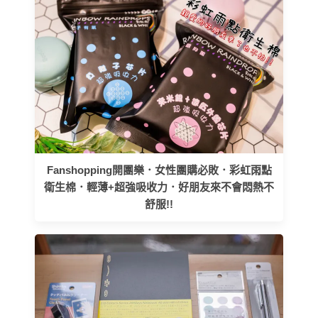
Fanshopping開團樂．女性團購必敗．彩虹雨點
衛生棉．輕薄+超強吸收力．好朋友來不會悶熱不
舒服!!