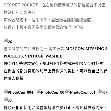
SECRET POCKET．在右後側接近腰頭的部位設置了機密
性絕佳的口袋設計
可放置悠遊卡、信用卡等，且因順著腰部曲線弧度，
放置的卡片不會因為坐姿跟躺著的情況下折損
這次試穿的三件褲款之一:漫步行者
MOSCOW MESSING 8
POCKETS, VINTAGE
WASHED
PROFI有些褲款會有分
SLIM
FIT版型或是
STRAIGHT版型
在臀圍等部分身形的尺碼上有稍微的變動，可以視自己的舒
適度去選擇
褲頭鈕扣都使用合金霧黑烤漆立體釘釦，橘色科技感內圈、