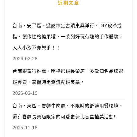
近期文章
台南．安平區．遊訪市定古蹟東興洋行．DIY皮革戒
指、製作性格糖果罐，一系列好玩有趣的手作體驗，
大人小孩不亦樂乎！！
2026-03-28
台南眼鏡行推薦．明格眼鏡長榮店．多款知名品牌眼
鏡專賣．掌握時尚潮流配鏡美學。
2026-03-19
台南．東區．眷麵牛肉麵．不限時的舒適用餐環境．
還有眷麵長榮店限定的可愛史努比盲盒抽獎活動!!
2025-11-18