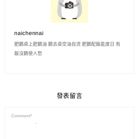
naichennai
肥鵝桌上肥鵝油 鵝去桌空油自流 肥鵝配飯能度日 有
飯沒鵝使人愁
發表留言
p
s:
/
/
t
w
.
c
r
e
e
m
a
.
ne
t
/
c
r
e
a
t
o
r
/
1
8
2
2
4