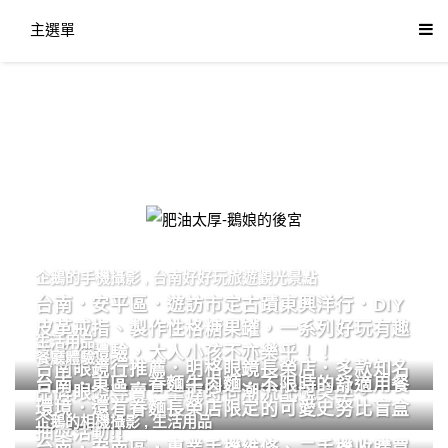
主選單
肥油太厚-鵝娘的後宮
企鵝的手機攝影
,
台南好好玩旅遊觀光景點
台南．安平區．遊訪市定古蹟東興洋行．DIY
皮革戒指、製作性格糖果罐，一系列好玩有趣
生活用品
的手作體驗，大人小孩不亦樂乎！！
餐廳體驗
台南眼鏡行推薦．明格眼鏡長榮店．多款知名
台南．東區．眷麵牛肉麵．不限時的舒適用餐
品牌眼鏡專賣．掌握時尚潮流配鏡美學。
環境．還有眷麵長榮店限定的可愛史努比盲盒
企鵝的相機攝影
,
生活用品
抽獎活動!!