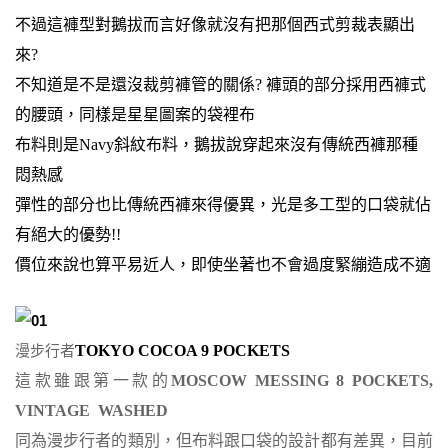
不過這褲型對鵝拔而言好像就沒有把那個西式剪裁表顯出
來?
不知道是不是還沒裁剪褲管的關係? 褲頭的部分採用西褲式
的腰頭，同樣是星星圖案的袋裡布
布料則是
Navy斜紋布料，鵝拔說穿起來沒有傳統西褲那種
悶熱感
彈性的部分也比傳統西褲來得優異，光是多工型的口袋就佔
有絕大的優勢!!
價位來說也算平易近人，即使坐著也不會過度緊繃造成不適
漫步行者
TOKYO COCOA 9 POCKETS
這款雖跟第一款的
MOSCOW MESSING 8 POCKETS,
VINTAGE
WASHED
同為漫步行者的類別，但布料跟口袋的設計都有差異，目前