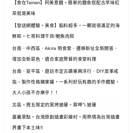
【食在Tainan】阿美意麵。簡單的麵食搭配古早味紅
茶就是美味
【發送網體驗。美食】餡料超多，一顆就很滿足的海
鮮粽。七哥料理干貝/鮑魚肉粽
台南．中西區．Akira 明食堂．遷移新址全新開張．
增加全新菜色．適合家庭聚餐的食堂料理
台南．安平區．遊訪市定古蹟東興洋行．DIY皮革戒
指、製作性格糖果罐，一系列好玩有趣的手作體驗，
大人小孩不亦樂乎！！
北區。周五限定的窯烤披薩。賀呷ㄟ披薩
嘉義景點。台灣原創插畫彩繪村。用熱情為台灣插畫
界畫下本土味!!