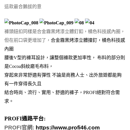
這款最合鵝拔的意
褲頭鈕扣同樣是
合金霧黑烤漆立體釘釦，橘色科技感內圈，
但在前口袋更增加了，
合金霧黑烤漆立體撞釘，橘色科技感
內圈
腰後V型的褲耳設計，
讓整個褲款更加率性， 布料的部分則
是
Cocoa斜紋磨毛布料，
穿起來非常舒適有彈性 不論是商務人士、出外旅遊都能夠
有一件穿得長久且
結合
時尚、流行、實用、舒適的褲子，PROFI絕對符合需
求。
PROFI
通路平台
:
PROFI
官網
:
https://www.profi46.com