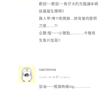
歡迎~~歡迎~~魚仔大的光臨讓本網
誌蓬蔽生輝啊!!
路人甲:咦?!老闆娘…妳背後的那把
刀是……?!
企鵝:噓~~~小聲點………..今晚有
生魚片加菜!!
naichennai
2008-08-18 於 20:59:13
加油~~~搖旗吶喊ing………….