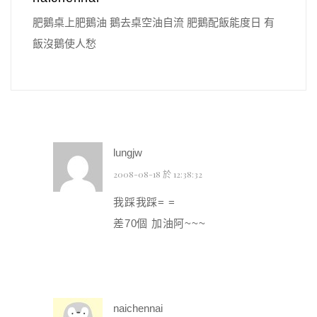
肥鵝桌上肥鵝油 鵝去桌空油自流 肥鵝配飯能度日 有
飯沒鵝使人愁
lungjw
2008-08-18 於 12:38:32
我踩我踩= =
差70個 加油阿~~~
naichennai