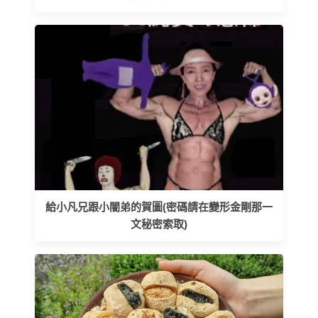
給小凡兄跟小闇弟的賀圖(密碼請在變形金剛那一
文秘密索取)