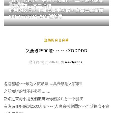
台南．安南區．專業手機維修、二手機收購買
生活用品
賣專門店．不二通訊
好用的文具，讓書寫事半功倍，台灣三菱鉛筆
uni JETSTREAM 溜溜筆
企鵝的自言自語
又要破2500啦~~~~~~XDDDDD
發佈於 2008-08-18 由
naichennai
喔喔喔喔~~~最近人數激增….真是感謝大家啦!!
之前知道的就不必多看…….
新踏進來的小朋友們就麻煩你們多注意一下腳步
有沒有剛好踏到2500人唷~~~(人家會送賀圖)>>>希望這次不會