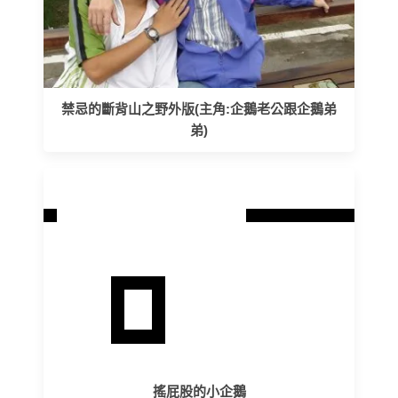
禁忌的斷背山之野外版(主角:企鵝老公跟企鵝弟
弟)
搖屁股的小企鵝