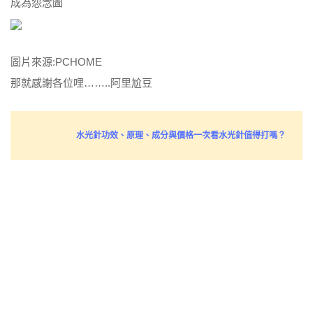
成為怨念圖
圖片來源:PCHOME
那就感謝各位哩……..阿里尬豆
水光針功效、原理、成分與價格一次看水光針值得打嗎？