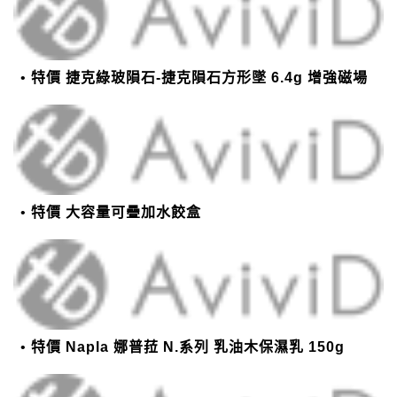
特價 捷克綠玻隕石-捷克隕石方形墜 6.4g 增強磁場
特價 大容量可疊加水餃盒
特價 Napla 娜普菈 N.系列 乳油木保濕乳 150g