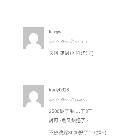
lungjw
2008-08-19 於 08:11:31
天阿 錯過拉 吼(怒了)
trudy0816
2008-08-19 於 13:45:05
2500破了啦….ㄒ3ㄒ
討厭~魚又錯過了~
不然改踩3000好了ˊˇˋ/(揮~)