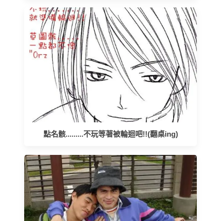
點名骸.........不玩等著被輪迴吧!!(翻桌ing)