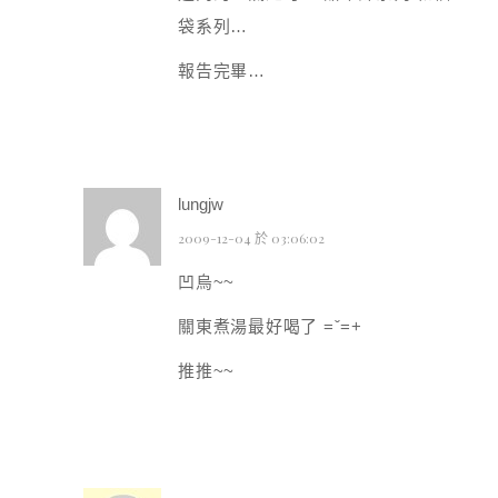
袋系列…
報告完畢…
lungjw
2009-12-04 於 03:06:02
凹烏~~
關東煮湯最好喝了 =ˇ=+
推推~~