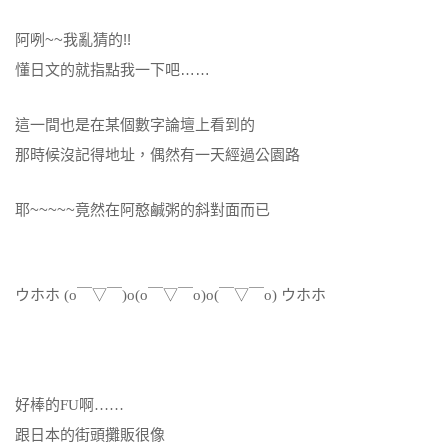
阿咧~~我亂猜的!!
懂日文的就指點我一下吧……
這一間也是在某個數字論壇上看到的
那時候沒記得地址，偶然有一天經過公園路
耶~~~~~竟然在阿憨鹹粥的斜對面而已
ウホホ
(o
￣
▽
￣
)o(o
￣
▽
￣
o)o(
￣
▽
￣
o)
ウホホ
好棒的
FU啊……
跟日本的街頭攤販很像