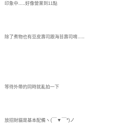
印象中…..好像營業到11點
除了煮物也有豆皮壽司跟海苔壽司唷…..
等待外帶的同時就亂拍一下
放招財貓是基本配備
ヽ
(
￣
▼
￣
*)
ノ