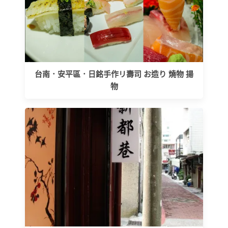
台南．安平區．日銘手作リ壽司 お造り 燒物 揚
物