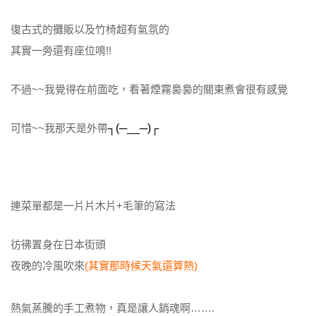
復古式的攤販以及竹椅超有氣氛的
其實一旁還有座位唷!!
不過~~我覺得在前面吃，看著煙霧裊裊的關東煮會很有感覺
可惜~~我那天是外帶
┐(─__─)┌
連菜單都是一片片木片+毛筆的寫法
彷彿置身在日本街頭
夜晚的冷風吹來
(其實那時候天氣還算熱)
熱氣蒸騰的手工煮物，真是讓人銷魂啊…….