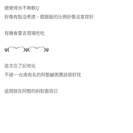
總覺得米不夠軟Q
好像有點沒煮透，醋跟飯的比例好像沒拿捏好
有機會要去現場吃吃
ψ(
￣︶￣
)ψ(
￣︶￣
)ψ
這次忘了記地址
不過~~台南有名的阿憨鹹粥應該很好找
這間就在阿憨的斜對面而已