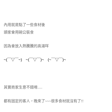
內用就是點了一些食材後
頭家會用碗公裝食
因為會放入熱騰騰的高湯咩
~(
~)
~(
)~
(~
)~
￣
▽
￣
￣
▽
￣
￣
▽
￣
其實商家生意不錯唷….
都有固定的客人，晚來了
~~~很多食材就沒有了!!