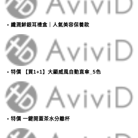
纖潤鮮銀耳禮盒｜人氣美容保養款
特價 【買1+1】大顯威風自動直傘_5色
特價 一鍵開蓋茶水分離杯