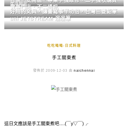
台南．安南區．專業手機維修、二手機收購買
生活用品
賣專門店．不二通訊
好用的文具，讓書寫事半功倍，台灣三菱鉛筆
uni JETSTREAM 溜溜筆
吃吃喝喝-日式料理
手工關東煮
發佈於 2009-12-03 由
naichennai
這日文應該是手工關東煮吧….
(
￣
y
▽
￣
)
╭