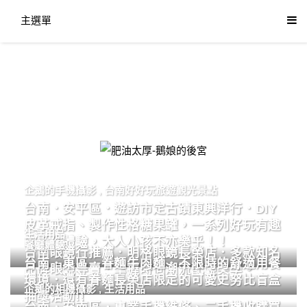
主選單
肥油太厚-鵝娘的後宮
企鵝的手機攝影
,
台南好好玩旅遊觀光景點
台南．安平區．遊訪市定古蹟東興洋行．DIY
皮革戒指、製作性格糖果罐，一系列好玩有趣
生活用品
的手作體驗，大人小孩不亦樂乎！！
餐廳體驗
台南眼鏡行推薦．明格眼鏡長榮店．多款知名
台南．東區．眷麵牛肉麵．不限時的舒適用餐
品牌眼鏡專賣．掌握時尚潮流配鏡美學。
環境．還有眷麵長榮店限定的可愛史努比盲盒
企鵝的相機攝影
,
生活用品
抽獎活動!!