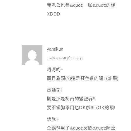
我老公也參&quot;一咖&quot;的說
XDDD
yamikun
2008-12-08 於 18:13:47
呵呵呵~
而且龜頭(?)還是紅色系的喔! (炸飛)
電話筒!
期是那是柯南的變聲器!!
要不當胸罩用也OK啦!!! (OK的頭!
話說~
企鵝爸用了&quot;冥間&quot;防蚊