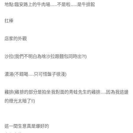
地點:臨安路上的牛肉場…..不是啦…..是牛排館
扛棒
店家的外觀
沙拉(我們不明白為啥沙拉跟麵包同時出?!)
濃湯(不錯喝….只可惜盤子很淺)
雞排(雞排的部分是拍坐我對面的青蛙先生的雞排….因為我這邊
的燈光太暗了!!)
這一間生意真是爆好的