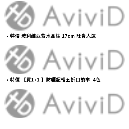
特價 玻利維亞紫水晶柱 17cm 旺貴人運
特價 【買1+1 】防曬超輕五折口袋傘_4色