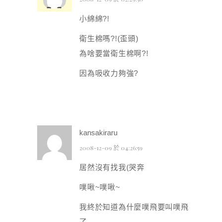
小綿綿?!
衛生棉嗎?!(歪頭)
為啥要當衛生棉啊?!
因為吸收力夠強?
kansakiraru
2008-12-09 於 04:26:59
居然沒有找我(哭奔
噗啾~噗啾~
我終於知道為什麼噗飛要叫噗飛
了……..