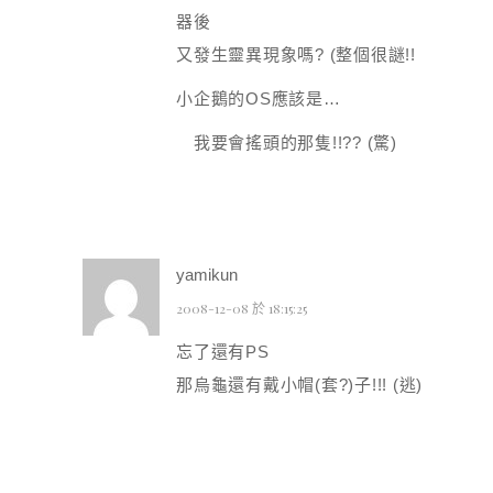
器後
又發生靈異現象嗎? (整個很謎!!
小企鵝的OS應該是…
我要會搖頭的那隻!!?? (驚)
yamikun
2008-12-08 於 18:15:25
忘了還有PS
那烏龜還有戴小帽(套?)子!!! (逃)