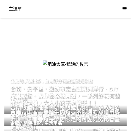
主選單
肥油太厚-鵝娘的後宮
企鵝的手機攝影
,
台南好好玩旅遊觀光景點
台南．安平區．遊訪市定古蹟東興洋行．DIY
皮革戒指、製作性格糖果罐，一系列好玩有趣
生活用品
的手作體驗，大人小孩不亦樂乎！！
餐廳體驗
台南眼鏡行推薦．明格眼鏡長榮店．多款知名
台南．東區．眷麵牛肉麵．不限時的舒適用餐
品牌眼鏡專賣．掌握時尚潮流配鏡美學。
環境．還有眷麵長榮店限定的可愛史努比盲盒
企鵝的相機攝影
,
生活用品
抽獎活動!!