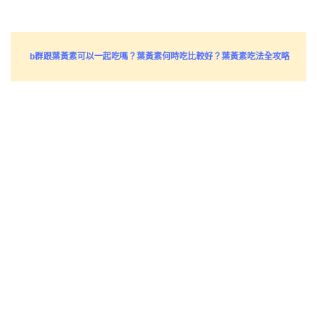
b群跟葉黃素可以一起吃嗎？葉黃素何時吃比較好？葉黃素吃法全攻略