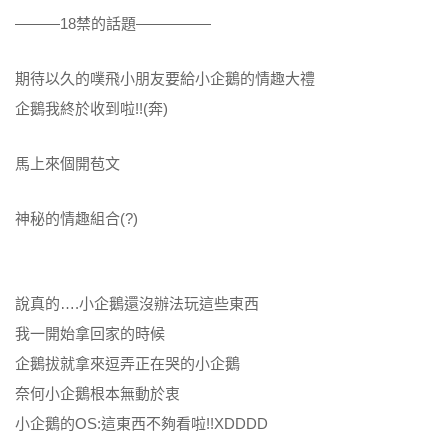
———18禁的話題—————
期待以久的噗飛小朋友要給小企鵝的情趣大禮
企鵝我終於收到啦!!(奔)
馬上來個開苞文
神秘的情趣組合(?)
說真的….小企鵝還沒辦法玩這些東西
我一開始拿回家的時候
企鵝拔就拿來逗弄正在哭的小企鵝
奈何小企鵝根本無動於衷
小企鵝的OS:這東西不夠看啦!!XDDDD