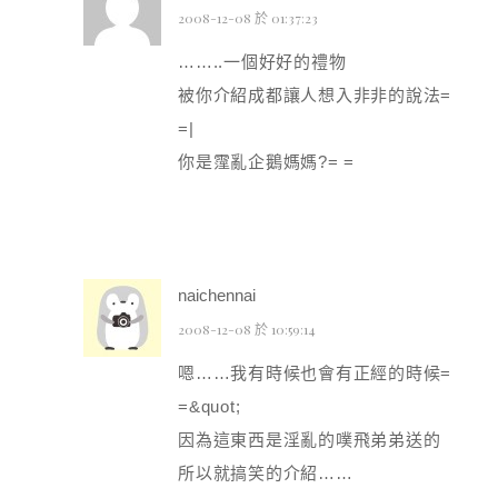
2008-12-08 於 01:37:23
……..一個好好的禮物
被你介紹成都讓人想入非非的說法=
=|
你是霪亂企鵝媽媽?= =
naichennai
2008-12-08 於 10:59:14
嗯……我有時候也會有正經的時候=
=&quot;
因為這東西是淫亂的噗飛弟弟送的
所以就搞笑的介紹……