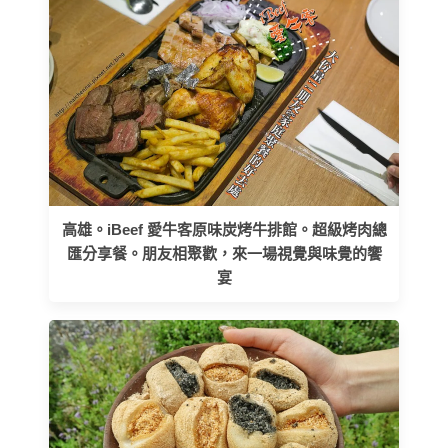
高雄。iBeef 愛牛客原味炭烤牛排館。超級烤肉總
匯分享餐。朋友相聚歡，來一場視覺與味覺的饗
宴