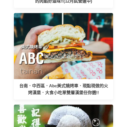
的肉餡好滋味!!(12月試營運中)
台南．中西區．Abc美式燒烤車．現點現做的火
烤漢堡．大食小吃單雙層漢堡任你選!!