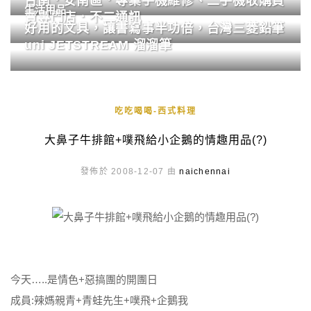
台南．安南區．專業手機維修、二手機收購買
生活用品
賣專門店．不二通訊
好用的文具，讓書寫事半功倍，台灣三菱鉛筆
uni JETSTREAM 溜溜筆
吃吃喝喝-西式料理
大鼻子牛排館+噗飛給小企鵝的情趣用品(?)
發佈於 2008-12-07 由
naichennai
今天…..是情色+惡搞團的開團日
成員:辣媽親青+青蛙先生+噗飛+企鵝我