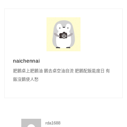
naichennai
肥鵝桌上肥鵝油 鵝去桌空油自流 肥鵝配飯能度日 有
飯沒鵝使人愁
rda1688