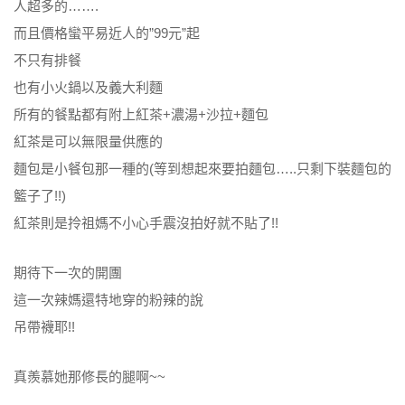
人超多的…….
而且價格蠻平易近人的”99元”起
不只有排餐
也有小火鍋以及義大利麵
所有的餐點都有附上紅茶+濃湯+沙拉+麵包
紅茶是可以無限量供應的
麵包是小餐包那一種的(等到想起來要拍麵包…..只剩下裝麵包的
籃子了!!)
紅茶則是拎祖媽不小心手震沒拍好就不貼了!!
期待下一次的開團
這一次辣媽還特地穿的粉辣的說
吊帶襪耶!!
真羨慕她那修長的腿啊~~