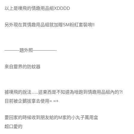
以上是噗飛的情趣用品組XDDDD
另外現在買情趣用品組就加贈SM粉紅套裝唷!!
———-題外照—————-
來自靈界的防蚊器
據噗飛的說法…..這東西是不知道為啥跑到情趣用品組內的?!
目前被企鵝拔拿去使用= =+
要回家的時候收到朋友給的M家的小丸子萬用盒
超口愛的