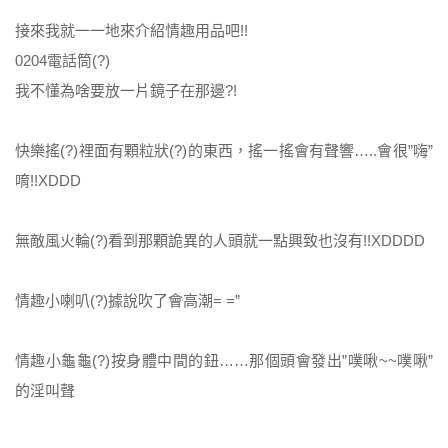
接來我就一一地來介紹情趣用品吧!!
0204電話筒(?)
我不懂為啥要放一片鏡子在那邊?!
快樂搖(?)裡面有顆粒狀(?)的東西，搖一搖會有聲響…..會很”嗨”
唷!!XDDD
無敵風火輪(?)看到那顆詭異的人頭就一點興致也沒有!!XDDDD
情趣小喇叭(?)據說吹了會高潮= =”
情趣小龜龜(?)按身體中間的鈕……那個頭會發出”噗啾~~噗啾”
的淫叫聲