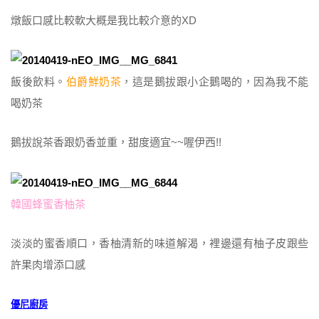
燉飯口感比較軟大概是我比較介意的XD
飯後飲料。
伯爵鮮奶茶
，這是鵝拔跟小企鵝喝的，因為我不能
喝奶茶
鵝拔說茶香跟奶香並重，甜度適宜~~喔伊西!!
韓國蜂蜜香柚茶
淡淡的蜜香順口，香柚清新的味道解渴，裡邊還有柚子皮跟些
許果肉增添口感
優尼廚房