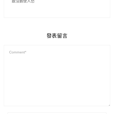
飯沒鵝使人愁
發表留言