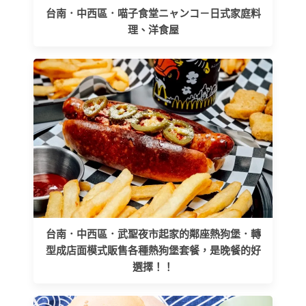
台南．中西區．喵子食堂ニャンコ－日式家庭料
理、洋食屋
台南．中西區．武聖夜市起家的鄰座熱狗堡．轉
型成店面模式販售各種熱狗堡套餐，是晚餐的好
選擇！！