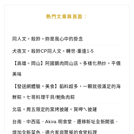
熱門文章與頁面︰
同人文。殺鈴。妳是我心中的掛念
犬夜叉。殺鈴CP同人文。轉世-重逢1-5
【高雄。岡山】阿國鵝肉岡山店。多樣化熱炒。平價
美味
【發送網體驗。美食】餡料超多，一顆就很滿足的海
鮮粽。七哥料理干貝/鮑魚肉粽
北區。周五限定的窯烤披薩。賀呷ㄟ披薩
台南．中西區．Akira 明食堂．遷移新址全新開張．
增加全新菜色．適合家庭聚餐的食堂料理