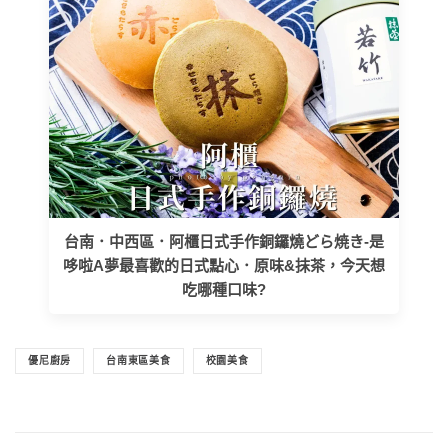
台南．中西區．阿櫃日式手作銅鑼燒どら焼き-是
哆啦A夢最喜歡的日式點心．原味&抹茶，今天想
吃哪種口味?
優尼廚房
台南東區美食
校園美食