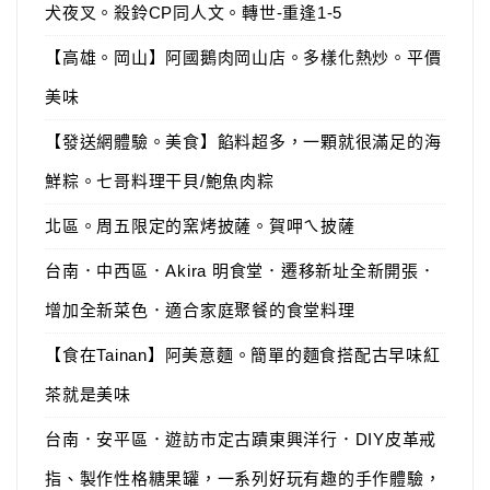
犬夜叉。殺鈴CP同人文。轉世-重逢1-5
【高雄。岡山】阿國鵝肉岡山店。多樣化熱炒。平價
美味
【發送網體驗。美食】餡料超多，一顆就很滿足的海
鮮粽。七哥料理干貝/鮑魚肉粽
北區。周五限定的窯烤披薩。賀呷ㄟ披薩
台南．中西區．Akira 明食堂．遷移新址全新開張．
增加全新菜色．適合家庭聚餐的食堂料理
【食在Tainan】阿美意麵。簡單的麵食搭配古早味紅
茶就是美味
台南．安平區．遊訪市定古蹟東興洋行．DIY皮革戒
指、製作性格糖果罐，一系列好玩有趣的手作體驗，