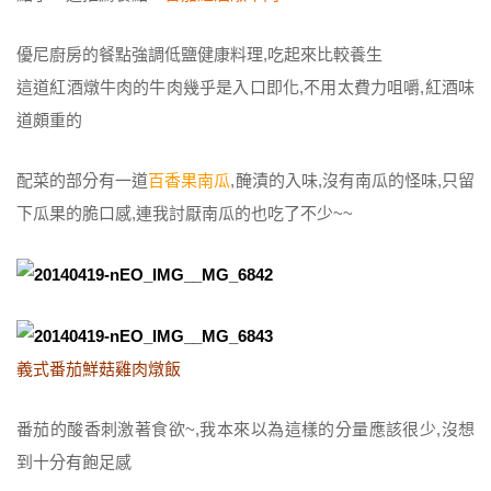
優尼廚房的餐點強調低鹽健康料理,吃起來比較養生
這道紅酒燉牛肉的牛肉幾乎是入口即化,不用太費力咀嚼,紅酒味
道頗重的
配菜的部分有一道
百香果南瓜
,醃漬的入味,沒有南瓜的怪味,只留
下瓜果的脆口感,連我討厭南瓜的也吃了不少~~
義式番茄鮮菇雞肉燉飯
番茄的酸香刺激著食欲~,我本來以為這樣的分量應該很少,沒想
到十分有飽足感