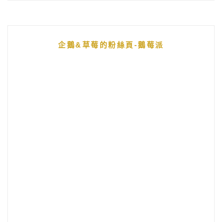
企鵝&草莓的粉絲頁-鵝莓派