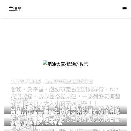
主選單
肥油太厚-鵝娘的後宮
企鵝的手機攝影
,
台南好好玩旅遊觀光景點
台南．安平區．遊訪市定古蹟東興洋行．DIY
皮革戒指、製作性格糖果罐，一系列好玩有趣
生活用品
的手作體驗，大人小孩不亦樂乎！！
餐廳體驗
台南眼鏡行推薦．明格眼鏡長榮店．多款知名
台南．東區．眷麵牛肉麵．不限時的舒適用餐
品牌眼鏡專賣．掌握時尚潮流配鏡美學。
環境．還有眷麵長榮店限定的可愛史努比盲盒
企鵝的相機攝影
,
生活用品
抽獎活動!!