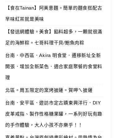
【食在Tainan】阿美意麵。簡單的麵食搭配古
早味紅茶就是美味
【發送網體驗。美食】餡料超多，一顆就很滿
足的海鮮粽。七哥料理干貝/鮑魚肉粽
台南．中西區．Akira 明食堂．遷移新址全新
開張．增加全新菜色．適合家庭聚餐的食堂料
理
北區。周五限定的窯烤披薩。賀呷ㄟ披薩
台南．安平區．遊訪市定古蹟東興洋行．DIY
皮革戒指、製作性格糖果罐，一系列好玩有趣
的手作體驗，大人小孩不亦樂乎！！
嘉義景點。台灣原創插畫彩繪村。用熱情為台