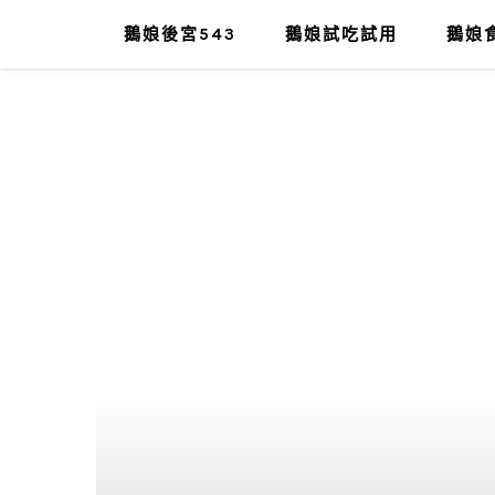
鵝娘後宮543
鵝娘試吃試用
鵝娘食
肥油太厚