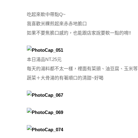
吃起來軟中帶點Q~
我喜歡米粿煎起來赤赤地脆口
如果不要焦脆口感的，也能跟店家說要軟一點的唷!!
本日湯品NT.25元
每天的湯料都不太一樣，裡面有菜頭、油豆腐、玉米等
蔬菜＋大骨湯的有著順口的清甜~好喝