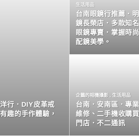
生活用品
台南眼鏡行推薦．
鏡長榮店．多款知
眼鏡專賣．掌握時
配鏡美學。
企鵝的相機攝影
,
生活用品
洋行．DIY皮革戒
台南．安南區．專
玩有趣的手作體驗，
維修、二手機收購
門店．不二通訊