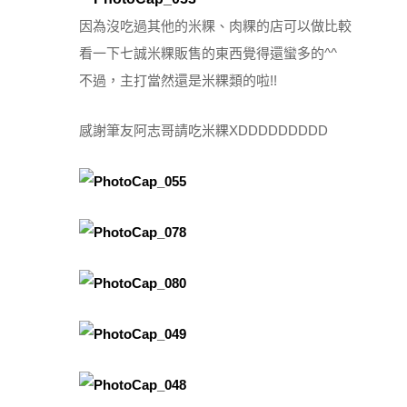
因為沒吃過其他的米粿、肉粿的店可以做比較
看一下七誠米粿販售的東西覺得還蠻多的^^
不過，主打當然還是米粿類的啦!!
感謝筆友阿志哥請吃米粿XDDDDDDDDD