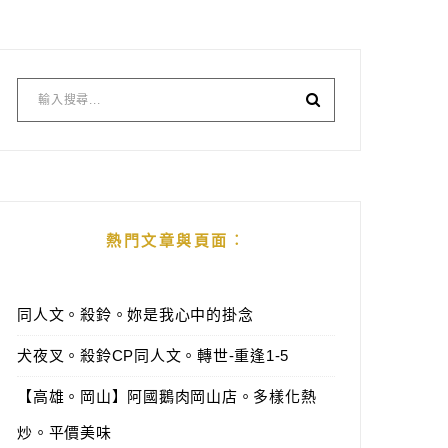
熱門文章與頁面︰
同人文。殺鈴。妳是我心中的掛念
犬夜叉。殺鈴CP同人文。轉世-重逢1-5
【高雄。岡山】阿國鵝肉岡山店。多樣化熱
炒。平價美味