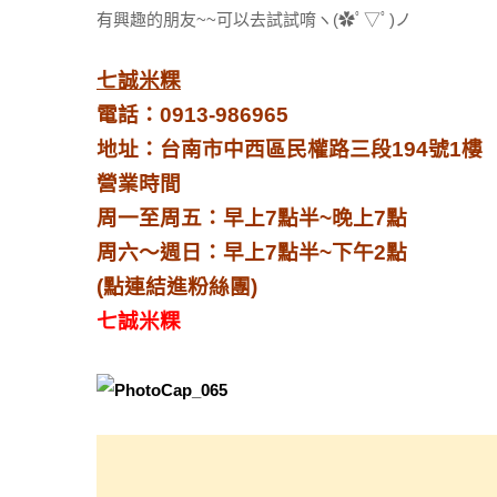
有興趣的朋友~~可以去試試唷ヽ(✿ﾟ▽ﾟ)ノ
七誠米粿
電話：0913-986965
地址：台南市中西區民權路三段194號1樓
營業時間
周一至周五：早上7點半~晚上7點
周六～週日：早上7點半~下午2點
(點連結進粉絲團)
七誠米粿