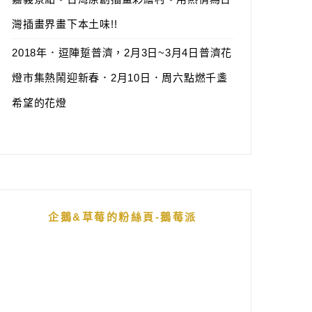
灣插畫界畫下本土味!!
2018年．逗陣踅普濟，2月3日~3月4日普濟花
燈市集熱鬧迎新春．2月10日．周六點燃千盞
希望的花燈
企鵝&草莓的粉絲頁-鵝莓派