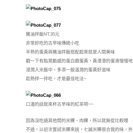
豬油拌飯NT.35元
非常好吃的古早味傳統小吃
半熟的蛋黃與豬油拌飯搭配起來就是人間美味
戳一下有點晃動感的蛋白跟蛋黃，黃澄澄的蛋液慢慢地
浸潤入米飯中，多添一股溫潤的蛋黃好滋味
趁熱拌一拌吃，才是最佳吃法~
口渴的話就來杯古早味的紅茶吧~~
因為沒吃過其他間的米粿、肉粿，所以就無從比較哩
不過，以初次嘗試米粿來說，七誠米粿很合我的味，外帶