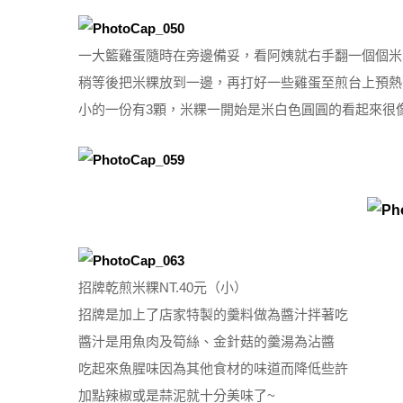
一大籃雞蛋隨時在旁邊備妥，看阿姨就右手翻一個個米
稍等後把米粿放到一邊，再打好一些雞蛋至煎台上預熱，
小的一份有3顆，米粿一開始是米白色圓圓的看起來很
招牌乾煎米粿NT.40元（小）
招牌是加上了店家特製的羹料做為醬汁拌著吃
醬汁是用魚肉及筍絲、金針菇的羹湯為沾醬
吃起來魚腥味因為其他食材的味道而降低些許
加點辣椒或是蒜泥就十分美味了~