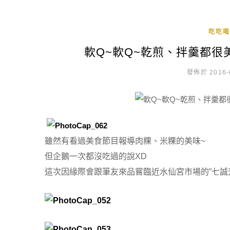
吃吃喝
軟Q~軟Q~乾煎、拌羹都
發佈於 2016-
雖然有看過美食節目報導肉粿、米粿的美味~
但企鵝一次都沒吃過的說XD
這次因緣際會跟筆友來品嘗臨近水仙宮市場的”七誠