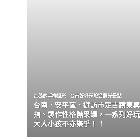
企鵝的手機攝影
,
台南好好玩旅遊觀光景點
台南．安平區．遊訪市定古蹟東興
指、製作性格糖果罐，一系列好
大人小孩不亦樂乎！！