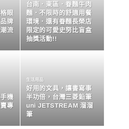
台南．東區．眷麵牛肉
明格眼
麵．不限時的舒適用餐
名品牌
環境．還有眷麵長榮店
尚潮流
限定的可愛史努比盲盒
抽獎活動!!
生活用品
好用的文具，讓書寫事
業手機
半功倍，台灣三菱鉛筆
買賣專
uni JETSTREAM 溜溜
筆