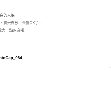
白的米粿
將米粿放上去就OK了!!
像大一點的麻糬