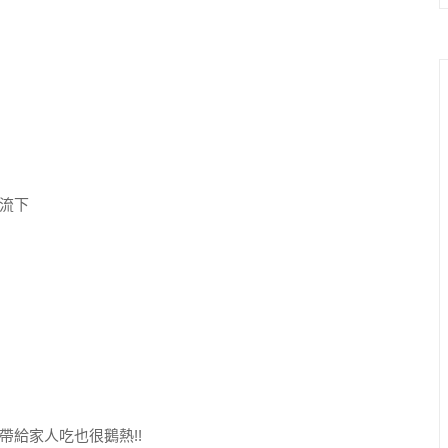
流下
給家人吃也很鵝熱!!