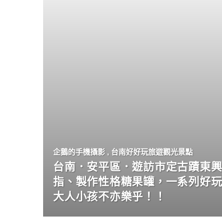
企鵝的手機攝影
,
台南好好玩旅遊觀光景點
台南．安平區．遊訪市定古蹟東興
指、製作性格糖果罐，一系列好
大人小孩不亦樂乎！！