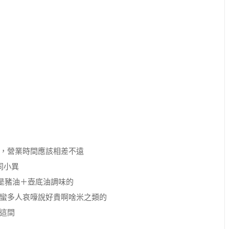
，營業時間應該相差不遠
同小異
是豬油＋壺底油調味的
蠻多人哀嚎說好貴啊啥米之類的
這間