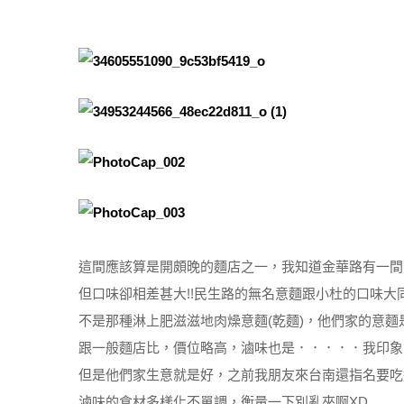
這間應該算是開頗晚的麵店之一，我知道金華路有一間
但口味卻相差甚大!!民生路的無名意麵跟小杜的口味大
不是那種淋上肥滋滋地肉燥意麵(乾麵)，他們家的意麵
跟一般麵店比，價位略高，滷味也是．．．．．我印象
但是他們家生意就是好，之前我朋友來台南還指名要吃
滷味的食材多樣化不單調，衡量一下別亂夾啊XD