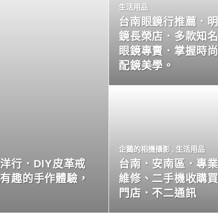
生活用品
台南眼鏡行推薦．
鏡長榮店．多款知
眼鏡專賣．掌握時
配鏡美學。
企鵝的相機攝影
,
生活用品
洋行．DIY皮革戒
台南．安南區．專
玩有趣的手作體驗，
維修、二手機收購
門店．不二通訊