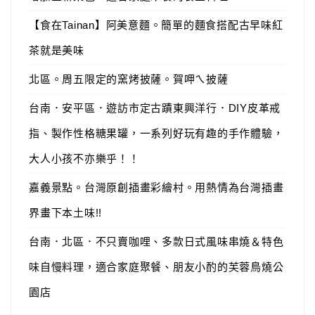
【食在Tainan】阿美意麵。簡單的麵食搭配古早味紅
茶就是美味
北區。周五限定的窯烤披薩。賀呷ㄟ披薩
台南．安平區．遊訪市定古蹟東興洋行．DIY皮革戒
指、製作性格糖果罐，一系列好玩有趣的手作體驗，
大人小孩不亦樂乎！！
嘉義景點。台灣原創插畫彩繪村。用熱情為台灣插畫
界畫下本土味!!
台南．北區．不只賣咖哩、多款日式風味串燒＆特色
味自慢料理，適合家庭聚餐、朋友小酌的芙蓉鳥燒公
園店