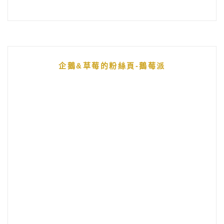
企鵝&草莓的粉絲頁-鵝莓派