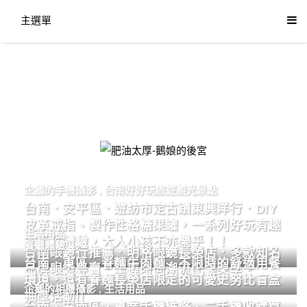
主選單
肥油太厚-鵝娘的後宮
企鵝的手機攝影
,
台南好好玩旅遊觀光景點
台南．安平區．遊訪市定古蹟東興洋行．DIY
皮革戒指、製作性格糖果罐，一系列好玩有趣
生活用品
的手作體驗，大人小孩不亦樂乎！！
餐廳體驗
台南眼鏡行推薦．明格眼鏡長榮店．多款知名
台南．東區．眷麵牛肉麵．不限時的舒適用餐
品牌眼鏡專賣．掌握時尚潮流配鏡美學。
環境．還有眷麵長榮店限定的可愛史努比盲盒
企鵝的相機攝影
,
生活用品
抽獎活動!!