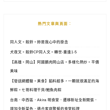
熱門文章與頁面︰
同人文。殺鈴。妳是我心中的掛念
犬夜叉。殺鈴CP同人文。轉世-重逢1-5
【高雄。岡山】阿國鵝肉岡山店。多樣化熱炒。平價
美味
【發送網體驗。美食】餡料超多，一顆就很滿足的海
鮮粽。七哥料理干貝/鮑魚肉粽
台南．中西區．Akira 明食堂．遷移新址全新開張．
增加全新菜色．適合家庭聚餐的食堂料理