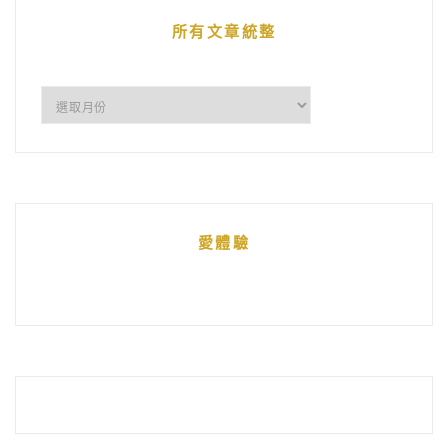
章
所有文章統整
所
有
文
章
統
愛體驗
整