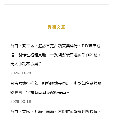
近期文章
台南．安平區．遊訪市定古蹟東興洋行．DIY皮革戒
指、製作性格糖果罐，一系列好玩有趣的手作體驗，
大人小孩不亦樂乎！！
2026-03-28
台南眼鏡行推薦．明格眼鏡長榮店．多款知名品牌眼
鏡專賣．掌握時尚潮流配鏡美學。
2026-03-19
台南．東區．眷麵牛肉麵．不限時的舒適用餐環境．