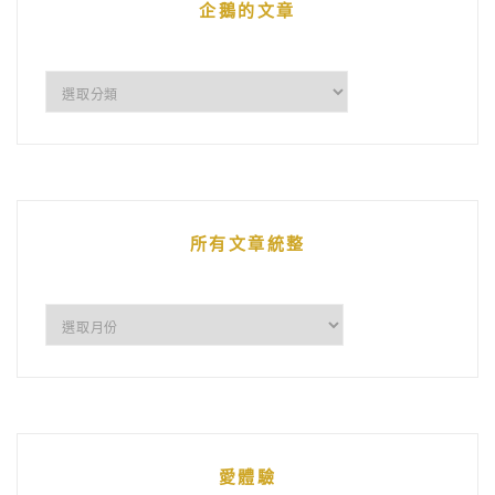
企鵝的文章
企
鵝
的
文
章
所有文章統整
所
有
文
章
統
愛體驗
整