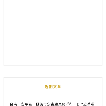
近期文章
台南．安平區．遊訪市定古蹟東興洋行．DIY皮革戒