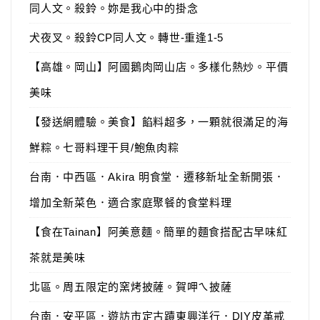
同人文。殺鈴。妳是我心中的掛念
犬夜叉。殺鈴CP同人文。轉世-重逢1-5
【高雄。岡山】阿國鵝肉岡山店。多樣化熱炒。平價
美味
【發送網體驗。美食】餡料超多，一顆就很滿足的海
鮮粽。七哥料理干貝/鮑魚肉粽
台南．中西區．Akira 明食堂．遷移新址全新開張．
增加全新菜色．適合家庭聚餐的食堂料理
【食在Tainan】阿美意麵。簡單的麵食搭配古早味紅
茶就是美味
北區。周五限定的窯烤披薩。賀呷ㄟ披薩
台南．安平區．遊訪市定古蹟東興洋行．DIY皮革戒