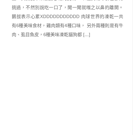
挑過，不然別說吃一口了，聞一聞就嗤之以鼻的離開。
鵝拔表示心累XDDDDDDDDDDD 肉球世界的凍乾一共
有6種美味食材，雞肉類有4種口味， 另外兩種則是有牛
肉、虱目魚皮，6種美味凍乾貓狗都 […]