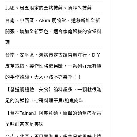
北區。周五限定的窯烤披薩。賀呷ㄟ披薩
台南．中西區．Akira 明食堂．遷移新址全新
開張．增加全新菜色．適合家庭聚餐的食堂料
理
台南．安平區．遊訪市定古蹟東興洋行．DIY
皮革戒指、製作性格糖果罐，一系列好玩有趣
的手作體驗，大人小孩不亦樂乎！！
【發送網體驗。美食】餡料超多，一顆就很滿
足的海鮮粽。七哥料理干貝/鮑魚肉粽
【食在Tainan】阿美意麵。簡單的麵食搭配古
早味紅茶就是美味
台南．北區．不只賣咖哩、多款日式風味串燒