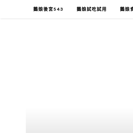
鵝娘後宮543
鵝娘試吃試用
鵝娘食
肥油太厚