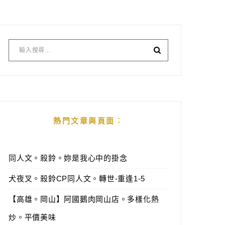
熱門文章與頁面︰
同人文。殺鈴。妳是我心中的掛念
犬夜叉。殺鈴CP同人文。轉世-重逢1-5
【高雄。岡山】阿國鵝肉岡山店。多樣化熱
炒。平價美味