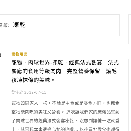
凍乾
標籤:
寵物用品
寵物．肉球世界-凍乾．經典法式饗宴．法式
餐廳的食用等級肉肉．完整營養保留．讓毛
孩凍抹條的美味。
發佈於 2022-07-11
寵物如同家人一樣，不論是主食或是零食方面，也都希
望牠能夠吃的美味又營養。 這次讓我們家的麻糬品嘗到
了肉球世界的經典法式饗宴凍乾， 沒想到讓牠一吃就愛
上，其實我本來很擔心牠的挑嘴… 以往買牠零食也都得