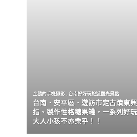
企鵝的手機攝影
,
台南好好玩旅遊觀光景點
台南．安平區．遊訪市定古蹟東興
指、製作性格糖果罐，一系列好
大人小孩不亦樂乎！！