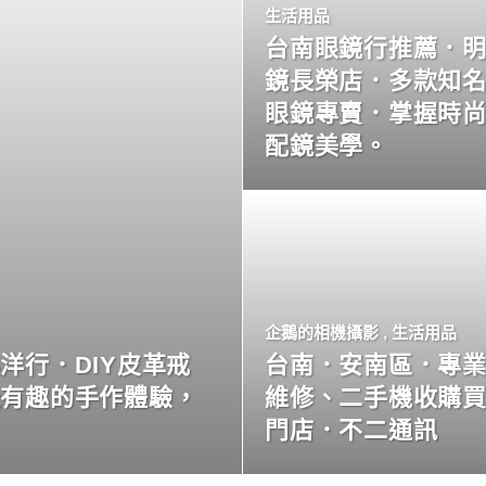
生活用品
台南眼鏡行推薦．
鏡長榮店．多款知
眼鏡專賣．掌握時
配鏡美學。
企鵝的相機攝影
,
生活用品
洋行．DIY皮革戒
台南．安南區．專
玩有趣的手作體驗，
維修、二手機收購
門店．不二通訊