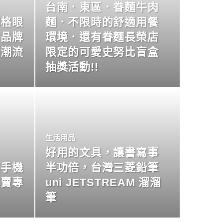
台南．東區．眷麵牛肉
明格眼
麵．不限時的舒適用餐
名品牌
環境．還有眷麵長榮店
尚潮流
限定的可愛史努比盲盒
抽獎活動!!
生活用品
好用的文具，讓書寫事
業手機
半功倍，台灣三菱鉛筆
買賣專
uni JETSTREAM 溜溜
筆