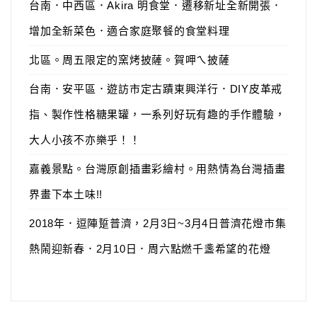
台南．中西區．Akira 明食堂．遷移新址全新開張．
增加全新菜色．適合家庭聚餐的食堂料理
北區。周五限定的窯烤披薩。賀呷ㄟ披薩
台南．安平區．遊訪市定古蹟東興洋行．DIY皮革戒
指、製作性格糖果罐，一系列好玩有趣的手作體驗，
大人小孩不亦樂乎！！
嘉義景點。台灣原創插畫彩繪村。用熱情為台灣插畫
界畫下本土味!!
2018年．逗陣踅普濟，2月3日~3月4日普濟花燈市集
熱鬧迎新春．2月10日．周六點燃千盞希望的花燈