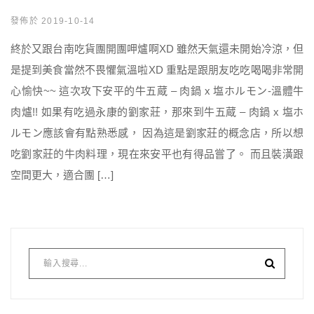
發佈於 2019-10-14
終於又跟台南吃貨團開團呷爐啊XD 雖然天氣還未開始冷涼，但
是提到美食當然不畏懼氣溫啦XD 重點是跟朋友吃吃喝喝非常開
心愉快~~ 這次攻下安平的牛五蔵 – 肉鍋 x 塩ホルモン-溫體牛
肉爐!! 如果有吃過永康的劉家莊，那來到牛五蔵 – 肉鍋 x 塩ホ
ルモン應該會有點熟悉感， 因為這是劉家莊的概念店，所以想
吃劉家莊的牛肉料理，現在來安平也有得品嘗了。 而且裝潢跟
空間更大，適合團 […]