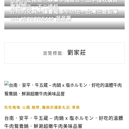
台南．安南區．專業手機維修、二手機收購買
生活用品
賣專門店．不二通訊
好用的文具，讓書寫事半功倍，台灣三菱鉛筆
uni JETSTREAM 溜溜筆
劉家莊
瀏覽標籤:
,
吃吃喝喝-火鍋.燒烤
鵝娘的攝影札記-單眼
台南．安平．牛五蔵 – 肉鍋 x 塩ホルモン．好吃的溫體
牛肉鴛鴦鍋．鮮涮超嫩牛肉美味品嘗