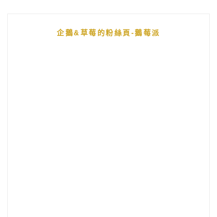
企鵝&草莓的粉絲頁-鵝莓派