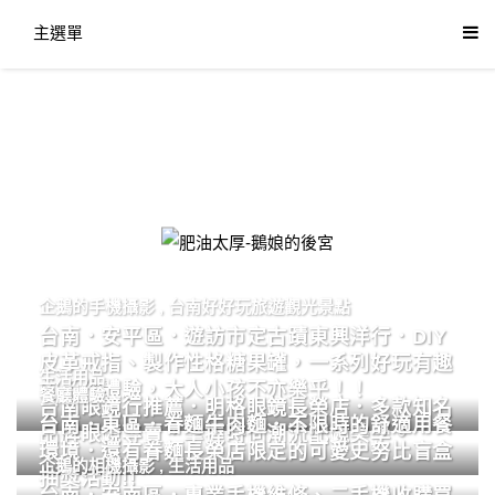
主選單
肥油太厚-鵝娘的後宮
企鵝的手機攝影
,
台南好好玩旅遊觀光景點
台南．安平區．遊訪市定古蹟東興洋行．DIY
皮革戒指、製作性格糖果罐，一系列好玩有趣
生活用品
的手作體驗，大人小孩不亦樂乎！！
餐廳體驗
台南眼鏡行推薦．明格眼鏡長榮店．多款知名
台南．東區．眷麵牛肉麵．不限時的舒適用餐
品牌眼鏡專賣．掌握時尚潮流配鏡美學。
環境．還有眷麵長榮店限定的可愛史努比盲盒
企鵝的相機攝影
,
生活用品
抽獎活動!!