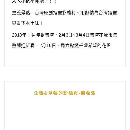
大人小孩不亦樂乎！！
嘉義景點。台灣原創插畫彩繪村。用熱情為台灣插畫
界畫下本土味!!
2018年．逗陣踅普濟，2月3日~3月4日普濟花燈市集
熱鬧迎新春．2月10日．周六點燃千盞希望的花燈
企鵝&草莓的粉絲頁-鵝莓派