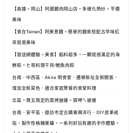
【高雄。岡山】阿國鵝肉岡山店。多樣化熱炒。平價
美味
【食在Tainan】阿美意麵。簡單的麵食搭配古早味紅
茶就是美味
【發送網體驗。美食】餡料超多，一顆就很滿足的海
鮮粽。七哥料理干貝/鮑魚肉粽
台南．中西區．Akira 明食堂．遷移新址全新開張．
增加全新菜色．適合家庭聚餐的食堂料理
北區。周五限定的窯烤披薩。賀呷ㄟ披薩
台南．安平區．遊訪市定古蹟東興洋行．DIY皮革戒
指、製作性格糖果罐，一系列好玩有趣的手作體驗，