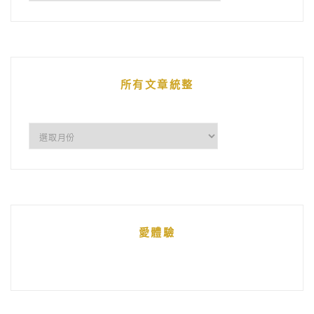
鵝
的
文
章
所有文章統整
所
有
文
章
統
愛體驗
整