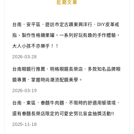
近期文章
台南．安平區．遊訪市定古蹟東興洋行．DIY皮革戒
指、製作性格糖果罐，一系列好玩有趣的手作體驗，
大人小孩不亦樂乎！！
2026-03-28
台南眼鏡行推薦．明格眼鏡長榮店．多款知名品牌眼
鏡專賣．掌握時尚潮流配鏡美學。
2026-03-19
台南．東區．眷麵牛肉麵．不限時的舒適用餐環境．
還有眷麵長榮店限定的可愛史努比盲盒抽獎活動!!
2025-11-18