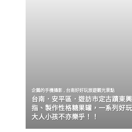
企鵝的手機攝影
,
台南好好玩旅遊觀光景點
台南．安平區．遊訪市定古蹟東興
指、製作性格糖果罐，一系列好
大人小孩不亦樂乎！！