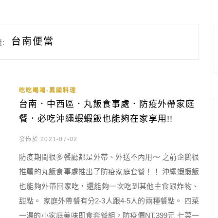
台南便當
:
吃吃喝喝-異國料理
台南．中西區．丸飯食事處．防疫外帶家庭
餐．必吃沖繩蝦蝦飯也能夠在家享用!!
發佈於 2021-07-02
防疫期間很多餐廳都是外帶、外送不內用～ 之前企鵝很
推薦的丸飯食事處推出了防疫家庭套餐！！ 沖繩蝦蝦飯
也能夠外帶回家吃，還能夠一次吃到其他主食跟炸物、
甜點。 家庭外帶餐有分2-3人跟4-5人的兩種餐點。 四菜
一湯的小家庭美味即食套餐組，防疫價NT.399元 七菜一