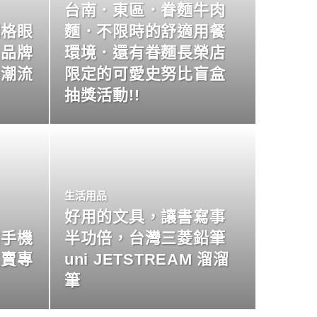
台南．東區．眷麵牛肉
明格眼
麵．不限時的舒適用餐
名品牌
環境．還有眷麵長榮店
尚潮流
限定的可愛史努比盲盒
抽獎活動!!
生活用品
好用的文具，讓書寫事
業手機
半功倍，台灣三菱鉛筆
買賣專
uni JETSTREAM 溜溜
筆