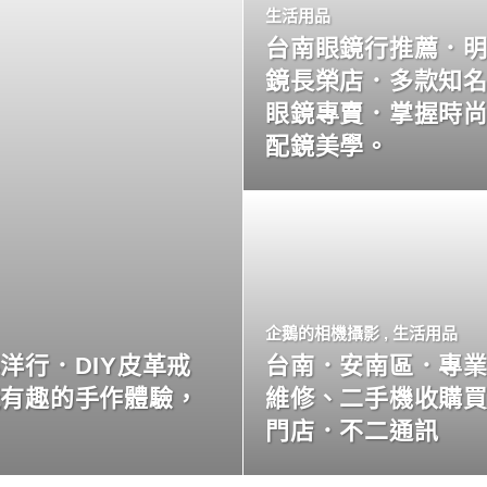
生活用品
台南眼鏡行推薦．
鏡長榮店．多款知
眼鏡專賣．掌握時
配鏡美學。
企鵝的相機攝影
,
生活用品
洋行．DIY皮革戒
台南．安南區．專
玩有趣的手作體驗，
維修、二手機收購
門店．不二通訊