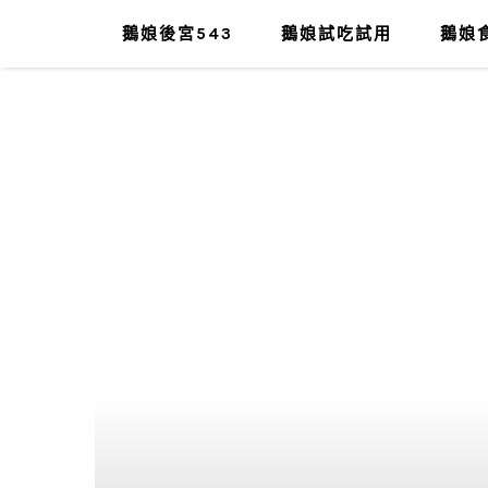
鵝娘後宮543
鵝娘試吃試用
鵝娘食
肥油太厚