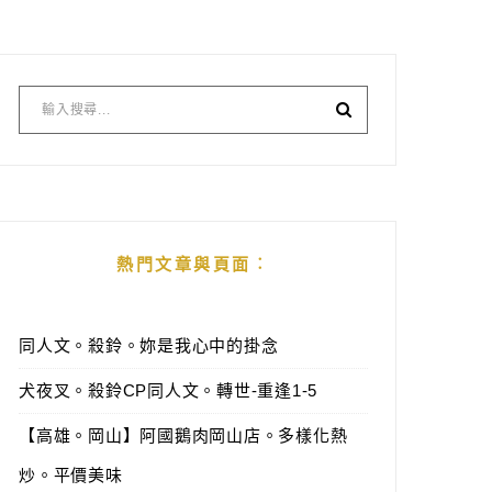
熱門文章與頁面︰
同人文。殺鈴。妳是我心中的掛念
犬夜叉。殺鈴CP同人文。轉世-重逢1-5
【高雄。岡山】阿國鵝肉岡山店。多樣化熱
炒。平價美味