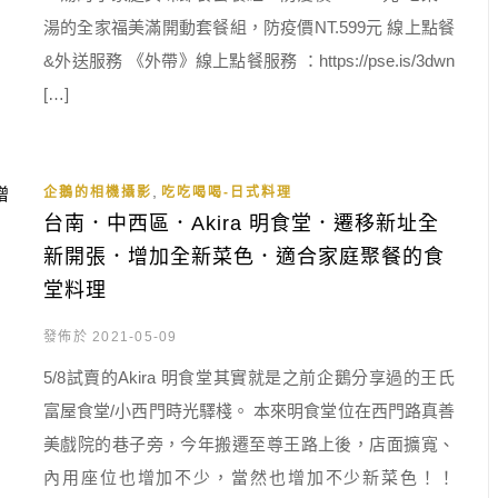
湯的全家福美滿開動套餐組，防疫價NT.599元 線上點餐
&外送服務 《外帶》線上點餐服務 ：https://pse.is/3dwn
[…]
,
企鵝的相機攝影
吃吃喝喝-日式料理
台南．中西區．Akira 明食堂．遷移新址全
新開張．增加全新菜色．適合家庭聚餐的食
堂料理
發佈於 2021-05-09
5/8試賣的Akira 明食堂其實就是之前企鵝分享過的王氏
富屋食堂/小西門時光驛棧。 本來明食堂位在西門路真善
美戲院的巷子旁，今年搬遷至尊王路上後，店面擴寬、
內用座位也增加不少，當然也增加不少新菜色！！