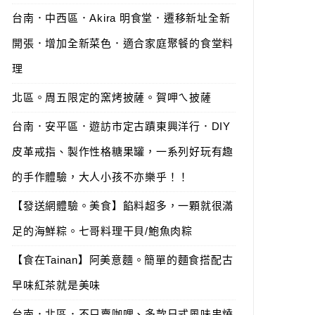
台南．中西區．Akira 明食堂．遷移新址全新
開張．增加全新菜色．適合家庭聚餐的食堂料
理
北區。周五限定的窯烤披薩。賀呷ㄟ披薩
台南．安平區．遊訪市定古蹟東興洋行．DIY
皮革戒指、製作性格糖果罐，一系列好玩有趣
的手作體驗，大人小孩不亦樂乎！！
【發送網體驗。美食】餡料超多，一顆就很滿
足的海鮮粽。七哥料理干貝/鮑魚肉粽
【食在Tainan】阿美意麵。簡單的麵食搭配古
早味紅茶就是美味
台南．北區．不只賣咖哩、多款日式風味串燒