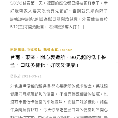
5/8(六)試賣第一天，裡面的座位都已經被預訂走了，幸
好我帶家人要來吃也有先預訂~ 否則就只能向隅了
இдஇஇдஇஇдஇ 因為假日剛開始試賣，外帶便當要於
5/12(三)才開始販售， 看到蠻多客人打 […]
,
吃吃喝喝-中式餐點
鵝娘食宴-Tainan
台南．東區．開心製造所．90元起的低卡餐
盒．口味多樣化．好吃又健康!!
發佈於 2021-03-21
外食族呷便當的新選擇-開心製造所的低卡餐盒，美味跟
健康同時能兼顧到的便當。 不會有傳統便當的油膩，也
沒有市售低卡便當的平淡滋味， 而且口味多樣化，豬雞
牛魚肉蔬食都有， 今天你想吃甚麼口味ㄟ便當呢?! 開心
製造所位在文化中心&德安百貨附近，本來的營業項目是