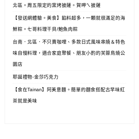
北區。周五限定的窯烤披薩。賀呷ㄟ披薩
【發送網體驗。美食】餡料超多，一顆就很滿足的海
鮮粽。七哥料理干貝/鮑魚肉粽
台南．北區．不只賣咖哩、多款日式風味串燒＆特色
味自慢料理，適合家庭聚餐、朋友小酌的芙蓉鳥燒公
園店
耶誕禮物-金莎巧克力
【食在Tainan】阿美意麵。簡單的麵食搭配古早味紅
茶就是美味