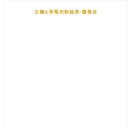
企鵝&草莓的粉絲頁-鵝莓派