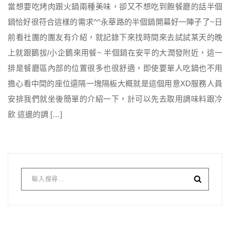
當想要吃烤肉跟火鍋兩種美味，卻又不想吃到飽餐廳的話半個
鍋恰好很符合這樣的需求^^永華路的半個鍋開幕好一陣子了~日
前看社團的團友有介紹，就記錄下來找時間來去試試某天的晚
上就跟鵝拔/小企鵝來用餐~ 半個鍋在安平的大潤發附近，這一
排是餐廳區內部的位置很多也很舒適，即使要單人吃鍋也不用
擔心看中間的座位還隔一塊隔板大概就是這個用意XD服務人員
安排我們就坐後簡單的介紹一下，計可以先去取用調味料跟冷
飲 這邊的調 […]