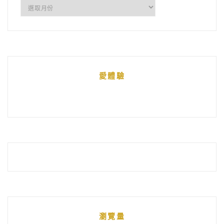
所
有
文
章
統
愛體驗
整
瀏覽量