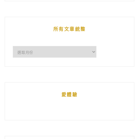
的
文
章
所有文章統整
所
有
文
章
統
愛體驗
整