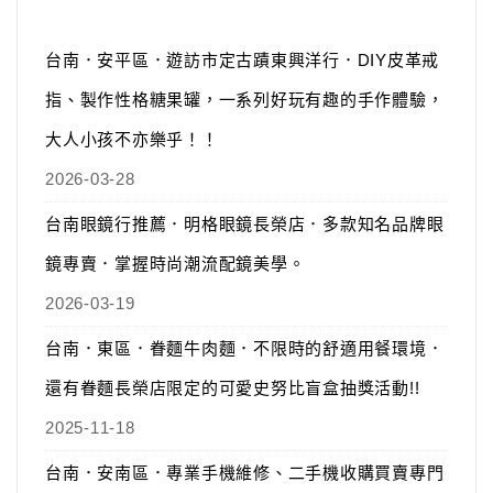
台南．安平區．遊訪市定古蹟東興洋行．DIY皮革戒
指、製作性格糖果罐，一系列好玩有趣的手作體驗，
大人小孩不亦樂乎！！
2026-03-28
台南眼鏡行推薦．明格眼鏡長榮店．多款知名品牌眼
鏡專賣．掌握時尚潮流配鏡美學。
2026-03-19
台南．東區．眷麵牛肉麵．不限時的舒適用餐環境．
還有眷麵長榮店限定的可愛史努比盲盒抽獎活動!!
2025-11-18
台南．安南區．專業手機維修、二手機收購買賣專門