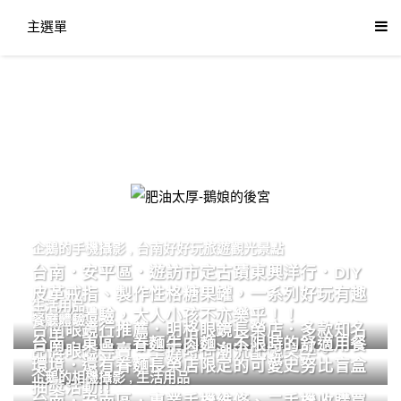
主選單
肥油太厚-鵝娘的後宮
企鵝的手機攝影
,
台南好好玩旅遊觀光景點
台南．安平區．遊訪市定古蹟東興洋行．DIY
皮革戒指、製作性格糖果罐，一系列好玩有趣
生活用品
的手作體驗，大人小孩不亦樂乎！！
餐廳體驗
台南眼鏡行推薦．明格眼鏡長榮店．多款知名
台南．東區．眷麵牛肉麵．不限時的舒適用餐
品牌眼鏡專賣．掌握時尚潮流配鏡美學。
環境．還有眷麵長榮店限定的可愛史努比盲盒
企鵝的相機攝影
,
生活用品
抽獎活動!!