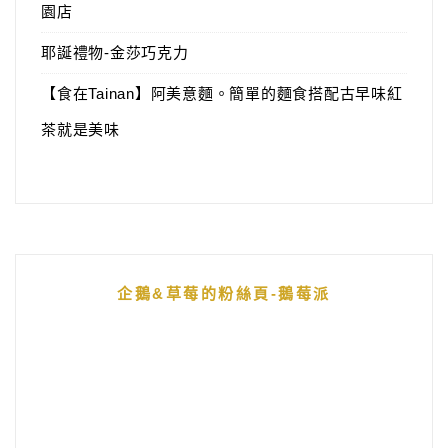
園店
耶誕禮物-金莎巧克力
【食在Tainan】阿美意麵。簡單的麵食搭配古早味紅
茶就是美味
企鵝&草莓的粉絲頁-鵝莓派