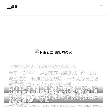
主選單
肥油太厚-鵝娘的後宮
企鵝的手機攝影
,
台南好好玩旅遊觀光景點
台南．安平區．遊訪市定古蹟東興洋行．DIY
皮革戒指、製作性格糖果罐，一系列好玩有趣
生活用品
的手作體驗，大人小孩不亦樂乎！！
餐廳體驗
台南眼鏡行推薦．明格眼鏡長榮店．多款知名
台南．東區．眷麵牛肉麵．不限時的舒適用餐
品牌眼鏡專賣．掌握時尚潮流配鏡美學。
環境．還有眷麵長榮店限定的可愛史努比盲盒
企鵝的相機攝影
,
生活用品
抽獎活動!!