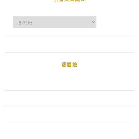
所
有
文
章
統
愛體驗
整