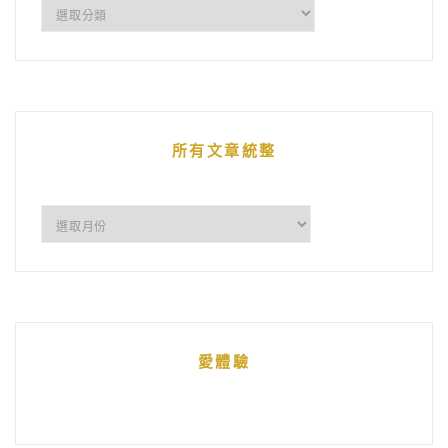
企
鵝
的
文
章
所有文章統整
所
有
文
章
統
愛體驗
整