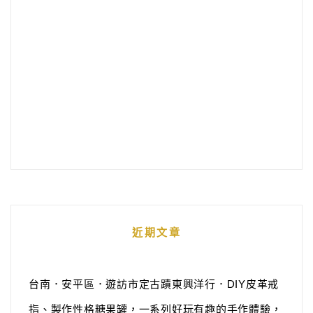
近期文章
台南．安平區．遊訪市定古蹟東興洋行．DIY皮革戒
指、製作性格糖果罐，一系列好玩有趣的手作體驗，