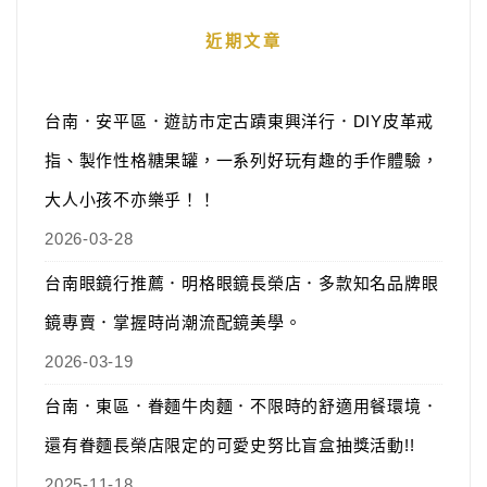
近期文章
台南．安平區．遊訪市定古蹟東興洋行．DIY皮革戒
指、製作性格糖果罐，一系列好玩有趣的手作體驗，
大人小孩不亦樂乎！！
2026-03-28
台南眼鏡行推薦．明格眼鏡長榮店．多款知名品牌眼
鏡專賣．掌握時尚潮流配鏡美學。
2026-03-19
台南．東區．眷麵牛肉麵．不限時的舒適用餐環境．
還有眷麵長榮店限定的可愛史努比盲盒抽獎活動!!
2025-11-18