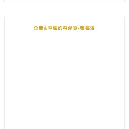
企鵝&草莓的粉絲頁-鵝莓派