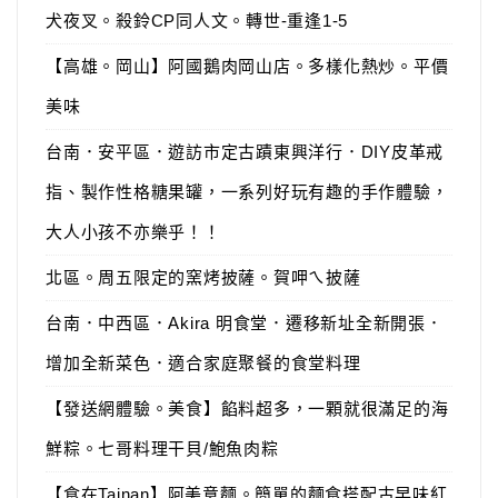
犬夜叉。殺鈴CP同人文。轉世-重逢1-5
【高雄。岡山】阿國鵝肉岡山店。多樣化熱炒。平價
美味
台南．安平區．遊訪市定古蹟東興洋行．DIY皮革戒
指、製作性格糖果罐，一系列好玩有趣的手作體驗，
大人小孩不亦樂乎！！
北區。周五限定的窯烤披薩。賀呷ㄟ披薩
台南．中西區．Akira 明食堂．遷移新址全新開張．
增加全新菜色．適合家庭聚餐的食堂料理
【發送網體驗。美食】餡料超多，一顆就很滿足的海
鮮粽。七哥料理干貝/鮑魚肉粽
【食在Tainan】阿美意麵。簡單的麵食搭配古早味紅