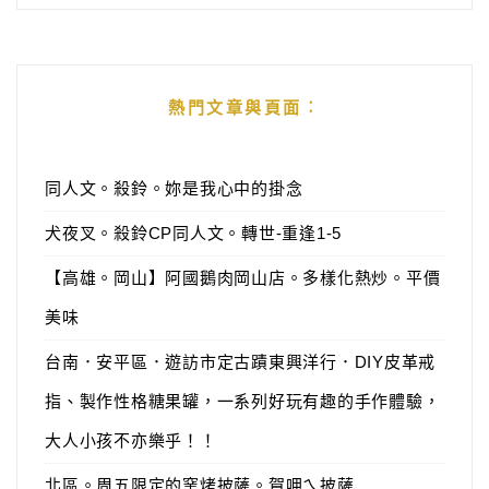
熱門文章與頁面︰
同人文。殺鈴。妳是我心中的掛念
犬夜叉。殺鈴CP同人文。轉世-重逢1-5
【高雄。岡山】阿國鵝肉岡山店。多樣化熱炒。平價
美味
台南．安平區．遊訪市定古蹟東興洋行．DIY皮革戒
指、製作性格糖果罐，一系列好玩有趣的手作體驗，
大人小孩不亦樂乎！！
北區。周五限定的窯烤披薩。賀呷ㄟ披薩