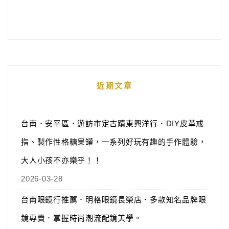
近期文章
台南．安平區．遊訪市定古蹟東興洋行．DIY皮革戒
指、製作性格糖果罐，一系列好玩有趣的手作體驗，
大人小孩不亦樂乎！！
2026-03-28
台南眼鏡行推薦．明格眼鏡長榮店．多款知名品牌眼
鏡專賣．掌握時尚潮流配鏡美學。