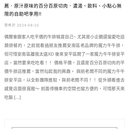
薦．原汁原味的百分百原切肉．濃湯、飲料、小點心無
限的自助吧享用!!
發佈於 2024-08-10
偶爾會跟家人吃平價的牛排犒賞自己~ 尤其是小企鵝還蠻愛吃這
類排餐的，之前就看過朋友推薦安南區老品牌的魔力牛牛排，
但可惜安南區離我太遠XD 後來安平區開了一家魔力牛牛排安平
店，當然要來吃吃看！！ 價格平價，且還是百分百原切肉的平
價牛排店推薦，當然勾起我的興趣。 與前老闆不同的魔力牛牛
排安平店，以全新團隊進駐，與前老闆不同！！ 從外頭看進去
感覺店面很寬敞～ 前面停機車的空間也蠻方便的，可惜那天來
吃飯 […]