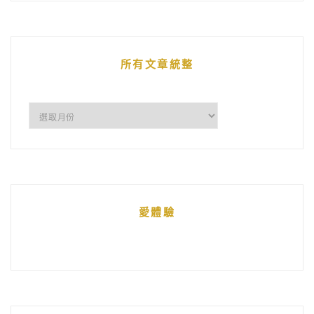
的
文
章
所有文章統整
所
有
文
章
統
愛體驗
整