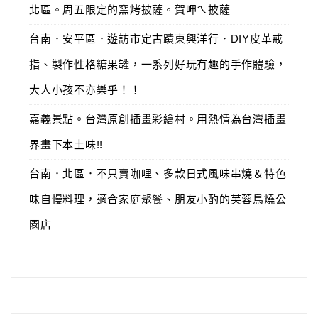
北區。周五限定的窯烤披薩。賀呷ㄟ披薩
台南．安平區．遊訪市定古蹟東興洋行．DIY皮革戒
指、製作性格糖果罐，一系列好玩有趣的手作體驗，
大人小孩不亦樂乎！！
嘉義景點。台灣原創插畫彩繪村。用熱情為台灣插畫
界畫下本土味!!
台南．北區．不只賣咖哩、多款日式風味串燒＆特色
味自慢料理，適合家庭聚餐、朋友小酌的芙蓉鳥燒公
園店