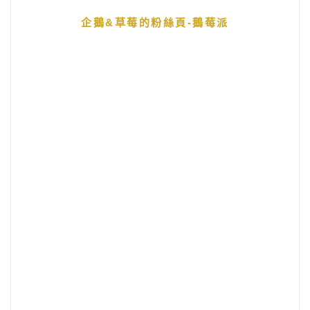
企鵝&草莓的粉絲頁-鵝莓派