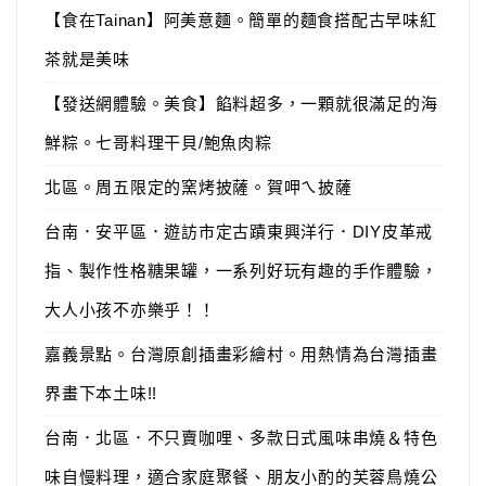
【食在Tainan】阿美意麵。簡單的麵食搭配古早味紅
茶就是美味
【發送網體驗。美食】餡料超多，一顆就很滿足的海
鮮粽。七哥料理干貝/鮑魚肉粽
北區。周五限定的窯烤披薩。賀呷ㄟ披薩
台南．安平區．遊訪市定古蹟東興洋行．DIY皮革戒
指、製作性格糖果罐，一系列好玩有趣的手作體驗，
大人小孩不亦樂乎！！
嘉義景點。台灣原創插畫彩繪村。用熱情為台灣插畫
界畫下本土味!!
台南．北區．不只賣咖哩、多款日式風味串燒＆特色
味自慢料理，適合家庭聚餐、朋友小酌的芙蓉鳥燒公