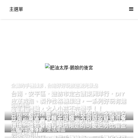
主選單
肥油太厚-鵝娘的後宮
企鵝的手機攝影
,
台南好好玩旅遊觀光景點
台南．安平區．遊訪市定古蹟東興洋行．DIY
皮革戒指、製作性格糖果罐，一系列好玩有趣
生活用品
的手作體驗，大人小孩不亦樂乎！！
餐廳體驗
台南眼鏡行推薦．明格眼鏡長榮店．多款知名
台南．東區．眷麵牛肉麵．不限時的舒適用餐
品牌眼鏡專賣．掌握時尚潮流配鏡美學。
環境．還有眷麵長榮店限定的可愛史努比盲盒
企鵝的相機攝影
,
生活用品
抽獎活動!!