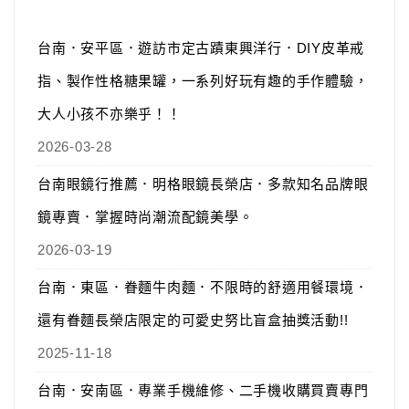
台南．安平區．遊訪市定古蹟東興洋行．DIY皮革戒
指、製作性格糖果罐，一系列好玩有趣的手作體驗，
大人小孩不亦樂乎！！
2026-03-28
台南眼鏡行推薦．明格眼鏡長榮店．多款知名品牌眼
鏡專賣．掌握時尚潮流配鏡美學。
2026-03-19
台南．東區．眷麵牛肉麵．不限時的舒適用餐環境．
還有眷麵長榮店限定的可愛史努比盲盒抽獎活動!!
2025-11-18
台南．安南區．專業手機維修、二手機收購買賣專門