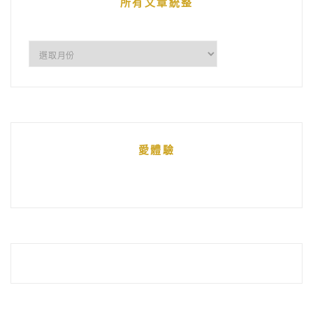
所有文章統整
所
有
文
章
統
愛體驗
整