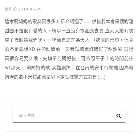
發佈於 2019-05-05
這家莉姆姆的歌其實很多人都介紹過了….. 然後我本身是個對甜
甜圈不是很有愛的人，所以一直沒有提起勁去買 直到大嫂有次
買了幾個請我們吃，一吃簡直是驚為天人 （誇張的形容，但真
的不是亂說XD 在勞動節前一天我就填單訂購好了甜甜圈 現場
買很容易要久候，先填單訂購好後，可依照單子上的時間前往
5/1那天， 莉姆姆的歌-高雄跑趴手在台南的安平有擺攤 因為莉
姆姆的歌小米甜甜圈是以不定點擺攤方式銷售 […]