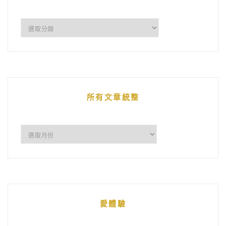
企
鵝
的
文
章
所有文章統整
所
有
文
章
統
愛體驗
整