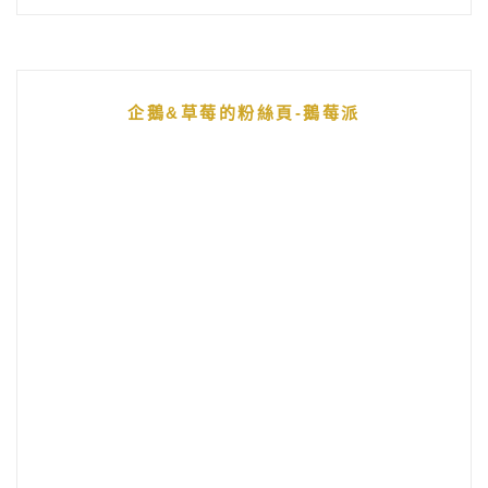
企鵝&草莓的粉絲頁-鵝莓派