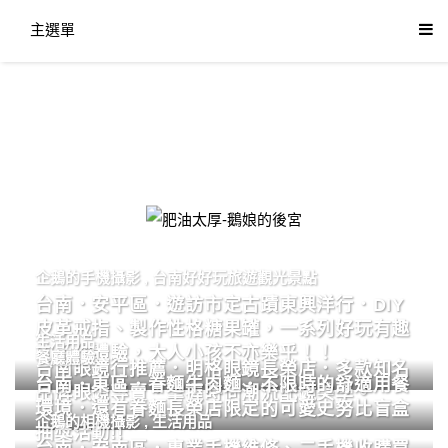
主選單
肥油太厚-鵝娘的後宮
企鵝的手機攝影
,
台南好好玩旅遊觀光景點
台南．安平區．遊訪市定古蹟東興洋行．DIY
皮革戒指、製作性格糖果罐，一系列好玩有趣
生活用品
的手作體驗，大人小孩不亦樂乎！！
餐廳體驗
台南眼鏡行推薦．明格眼鏡長榮店．多款知名
台南．東區．眷麵牛肉麵．不限時的舒適用餐
品牌眼鏡專賣．掌握時尚潮流配鏡美學。
環境．還有眷麵長榮店限定的可愛史努比盲盒
企鵝的相機攝影
,
生活用品
抽獎活動!!