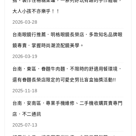
指、製作性格糖果罐，一系列好玩有趣的手作體驗，
大人小孩不亦樂乎！！
2026-03-28
台南眼鏡行推薦．明格眼鏡長榮店．多款知名品牌眼
鏡專賣．掌握時尚潮流配鏡美學。
2026-03-19
台南．東區．眷麵牛肉麵．不限時的舒適用餐環境．
還有眷麵長榮店限定的可愛史努比盲盒抽獎活動!!
2025-11-18
台南．安南區．專業手機維修、二手機收購買賣專門
店．不二通訊
2025-07-13