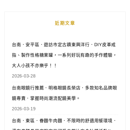
近期文章
台南．安平區．遊訪市定古蹟東興洋行．DIY皮革戒
指、製作性格糖果罐，一系列好玩有趣的手作體驗，
大人小孩不亦樂乎！！
2026-03-28
台南眼鏡行推薦．明格眼鏡長榮店．多款知名品牌眼
鏡專賣．掌握時尚潮流配鏡美學。
2026-03-19
台南．東區．眷麵牛肉麵．不限時的舒適用餐環境．