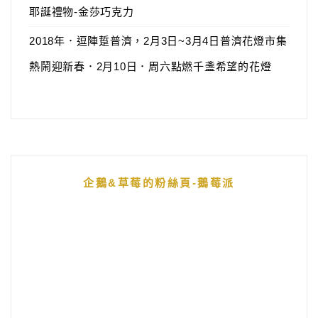
耶誕禮物-金莎巧克力
2018年．逗陣踅普濟，2月3日~3月4日普濟花燈市集
熱鬧迎新春．2月10日．周六點燃千盞希望的花燈
企鵝&草莓的粉絲頁-鵝莓派