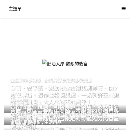
主選單
肥油太厚-鵝娘的後宮
企鵝的手機攝影
,
台南好好玩旅遊觀光景點
台南．安平區．遊訪市定古蹟東興洋行．DIY
皮革戒指、製作性格糖果罐，一系列好玩有趣
生活用品
的手作體驗，大人小孩不亦樂乎！！
餐廳體驗
台南眼鏡行推薦．明格眼鏡長榮店．多款知名
台南．東區．眷麵牛肉麵．不限時的舒適用餐
品牌眼鏡專賣．掌握時尚潮流配鏡美學。
環境．還有眷麵長榮店限定的可愛史努比盲盒
企鵝的相機攝影
,
生活用品
抽獎活動!!