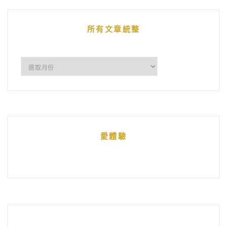
文
章
所有文章統整
所
有
文
章
統
愛體驗
整