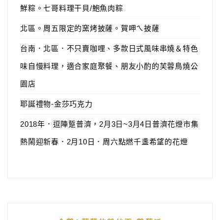
鮮粽。七哥料理干貝/鮑魚肉粽
北區。周五限定的窯烤披薩。賀呷ㄟ披薩
台南．北區．不只賣咖哩、多款日式風味串燒＆特色
味自慢料理，適合家庭聚餐、朋友小酌的芙蓉鳥燒公
園店
耶誕禮物-金莎巧克力
2018年．逗陣踅普濟，2月3日~3月4日普濟花燈市集
熱鬧迎新春．2月10日．周六點燃千盞希望的花燈