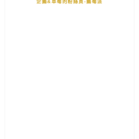
企鵝&草莓的粉絲頁-鵝莓派