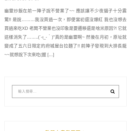
幽靈炒飯在前一陣子說不營業了~~ 應該讓不少夜貓子十分震
驚!! 是說………我沒買過一次，即便當初還沒爆紅 我也沒想去
買過來吃XD 老闆不營業也沒印象是要遷移還是啥米原因?! 它就
這樣消失了……..(´-ι_-｀)”真的是幽靈啊~ 然後在月初，原址就
變成了五六日限定的府城屋台拉麵了!! 前陣子發現到大排長龍
~~就想說下次來吃(握 […]