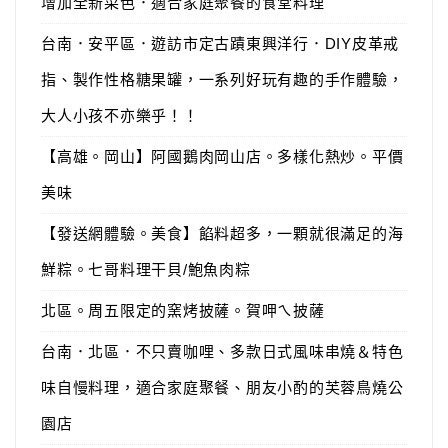
增加全新菜色．適合家庭聚餐的食堂料理
台南．安平區．遊訪市定古蹟東興洋行．DIY皮革戒
指、製作性格糖果罐，一系列好玩有趣的手作體驗，
大人小孩不亦樂乎！！
【高雄。岡山】阿國鵝肉岡山店。多樣化熱炒。平價
美味
【發送網體驗。美食】餡料超多，一顆就很滿足的海
鮮粽。七哥料理干貝/鮑魚肉粽
北區。周五限定的窯烤披薩。賀呷ㄟ披薩
台南．北區．不只賣咖哩、多款日式風味串燒＆特色
味自慢料理，適合家庭聚餐、朋友小酌的芙蓉鳥燒公
園店