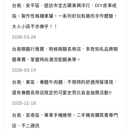
台南．安平區．遊訪市定古蹟東興洋行．DIY皮革戒
指、製作性格糖果罐，一系列好玩有趣的手作體驗，
大人小孩不亦樂乎！！
2026-03-28
台南眼鏡行推薦．明格眼鏡長榮店．多款知名品牌眼
鏡專賣．掌握時尚潮流配鏡美學。
2026-03-19
台南．東區．眷麵牛肉麵．不限時的舒適用餐環境．
還有眷麵長榮店限定的可愛史努比盲盒抽獎活動!!
2025-11-18
台南．安南區．專業手機維修、二手機收購買賣專門
店．不二通訊