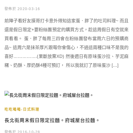
發佈於 2020-03-16
前陣子看好友摸哥打卡意外得知這家蛋．胖了的吐司料理~ 而且
還是假日限定+要粉絲團預定的購買方式，趁這周假日有空就來
買看看。 蛋．胖了每周三四會在粉絲團發布當周六日的預購商
品~ 這周六是抹茶厚片跟莓你會傷心，不過這兩種口味不是我的
喜好…………….(果斷放棄XD) 然後週日有原味蛋沙拉、芋泥麻
糬、奶酥、厚奶酥4種可預訂， 所以我就訂了原味蛋沙 […]
吃吃喝喝-日式料理
長北街周末假日限定拉麵。府城屋台拉麵。
發佈於 2016-10-28