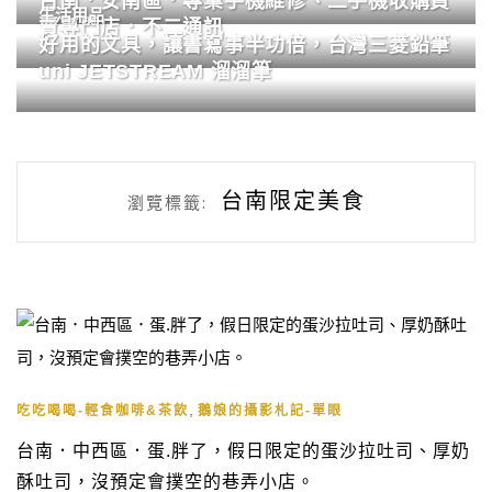
台南．安南區．專業手機維修、二手機收購買
生活用品
賣專門店．不二通訊
好用的文具，讓書寫事半功倍，台灣三菱鉛筆
uni JETSTREAM 溜溜筆
台南限定美食
瀏覽標籤:
,
吃吃喝喝-輕食咖啡&茶飲
鵝娘的攝影札記-單眼
台南．中西區．蛋.胖了，假日限定的蛋沙拉吐司、厚奶
酥吐司，沒預定會撲空的巷弄小店。