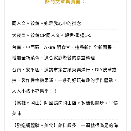
熱門文章與頁面︰
同人文。殺鈴。妳是我心中的掛念
犬夜叉。殺鈴CP同人文。轉世-重逢1-5
台南．中西區．Akira 明食堂．遷移新址全新開張．
增加全新菜色．適合家庭聚餐的食堂料理
台南．安平區．遊訪市定古蹟東興洋行．DIY皮革戒
指、製作性格糖果罐，一系列好玩有趣的手作體驗，
大人小孩不亦樂乎！！
【高雄。岡山】阿國鵝肉岡山店。多樣化熱炒。平價
美味
【發送網體驗。美食】餡料超多，一顆就很滿足的海