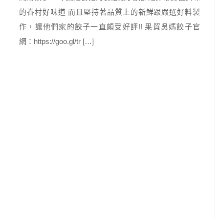
的眷村好味道 而且堅持著品質上的新鮮跟嚴選好料製
作，讓他們家的餃子一直頗受好評!! 果貿吳媽餃子官
網：https://goo.gl/tr […]