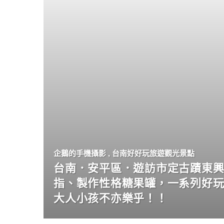
企鵝的手機攝影
,
台南好好玩旅遊觀光景點
台南．安平區．遊訪市定古蹟東興
指、製作性格糖果罐，一系列好
大人小孩不亦樂乎！！