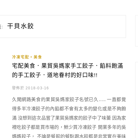
干貝水餃
:
冷凍宅配。美食
宅配美食．果貿吳媽家手工餃子．餡料飽滿
的手工餃子．道地眷村的好口味!!
發佈於 2018-03-16
久聞網路美食的果貿吳媽家餃子名號已久….. 一直都覺
得多半冷凍餃子的內餡都不會有太多的變化或是不夠飽
滿 沒想到這次品嘗了果貿吳媽家的餃子中了味蕾 因為家
裡吃餃子都是買市場的，鮮少買冷凍餃子 開業多年的吳
媽媽餃子， 不論是餐館的餐點跟水餃都是非常實在美味