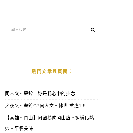
熱門文章與頁面︰
同人文。殺鈴。妳是我心中的掛念
犬夜叉。殺鈴CP同人文。轉世-重逢1-5
【高雄。岡山】阿國鵝肉岡山店。多樣化熱
炒。平價美味