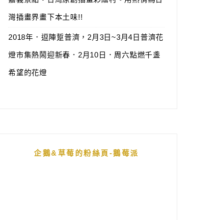
灣插畫界畫下本土味!!
2018年．逗陣踅普濟，2月3日~3月4日普濟花
燈市集熱鬧迎新春．2月10日．周六點燃千盞
希望的花燈
企鵝&草莓的粉絲頁-鵝莓派