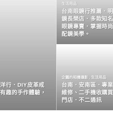
生活用品
台南眼鏡行推薦．
鏡長榮店．多款知
眼鏡專賣．掌握時
配鏡美學。
企鵝的相機攝影
,
生活用品
洋行．DIY皮革戒
台南．安南區．專
玩有趣的手作體驗，
維修、二手機收購
門店．不二通訊