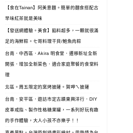
【食在Tainan】阿美意麵。簡單的麵食搭配古
早味紅茶就是美味
【發送網體驗。美食】餡料超多，一顆就很滿
足的海鮮粽。七哥料理干貝/鮑魚肉粽
台南．中西區．Akira 明食堂．遷移新址全新
開張．增加全新菜色．適合家庭聚餐的食堂料
理
北區。周五限定的窯烤披薩。賀呷ㄟ披薩
台南．安平區．遊訪市定古蹟東興洋行．DIY
皮革戒指、製作性格糖果罐，一系列好玩有趣
的手作體驗，大人小孩不亦樂乎！！
嘉義景點。台灣原創插畫彩繪村。用熱情為台