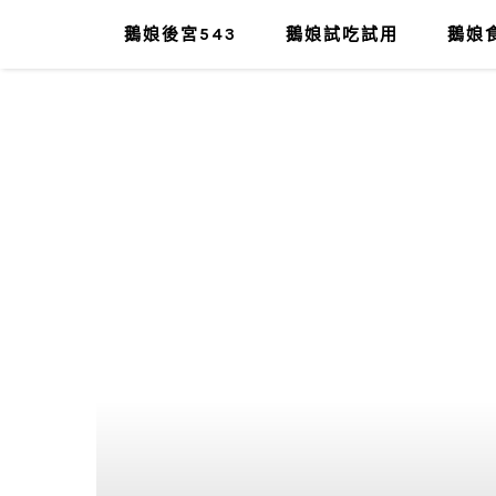
鵝娘後宮543
鵝娘試吃試用
鵝娘食
肥油太厚