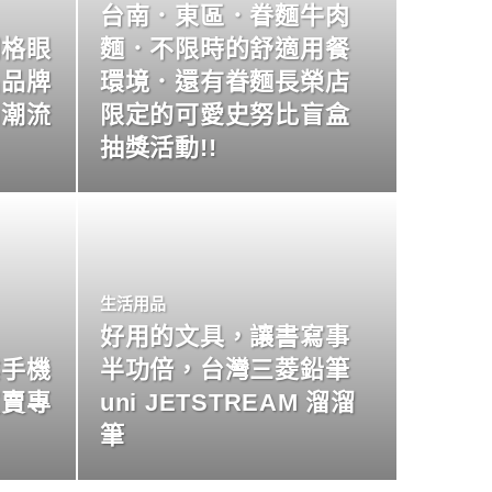
台南．東區．眷麵牛肉
明格眼
麵．不限時的舒適用餐
名品牌
環境．還有眷麵長榮店
尚潮流
限定的可愛史努比盲盒
抽獎活動!!
生活用品
好用的文具，讓書寫事
業手機
半功倍，台灣三菱鉛筆
買賣專
uni JETSTREAM 溜溜
筆