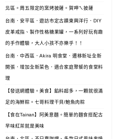
北區。周五限定的窯烤披薩。賀呷ㄟ披薩
台南．安平區．遊訪市定古蹟東興洋行．DIY
皮革戒指、製作性格糖果罐，一系列好玩有趣
的手作體驗，大人小孩不亦樂乎！！
台南．中西區．Akira 明食堂．遷移新址全新
開張．增加全新菜色．適合家庭聚餐的食堂料
理
【發送網體驗。美食】餡料超多，一顆就很滿
足的海鮮粽。七哥料理干貝/鮑魚肉粽
【食在Tainan】阿美意麵。簡單的麵食搭配古
早味紅茶就是美味
台南．北區．不只賣咖哩、多款日式風味串燒