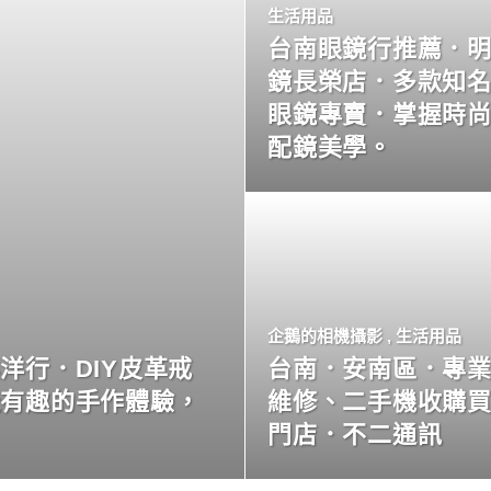
生活用品
台南眼鏡行推薦．
鏡長榮店．多款知
眼鏡專賣．掌握時
配鏡美學。
企鵝的相機攝影
,
生活用品
洋行．DIY皮革戒
台南．安南區．專
玩有趣的手作體驗，
維修、二手機收購
門店．不二通訊