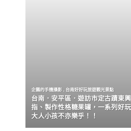
企鵝的手機攝影
,
台南好好玩旅遊觀光景點
台南．安平區．遊訪市定古蹟東興
指、製作性格糖果罐，一系列好
大人小孩不亦樂乎！！