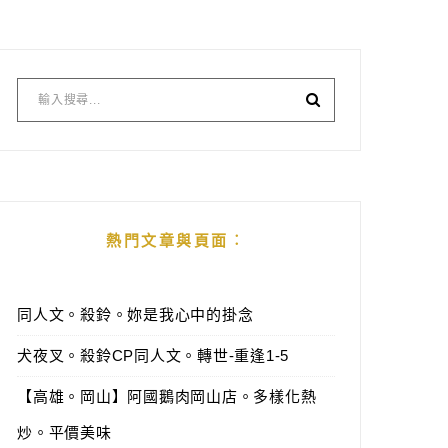
熱門文章與頁面︰
同人文。殺鈴。妳是我心中的掛念
犬夜叉。殺鈴CP同人文。轉世-重逢1-5
【高雄。岡山】阿國鵝肉岡山店。多樣化熱
炒。平價美味