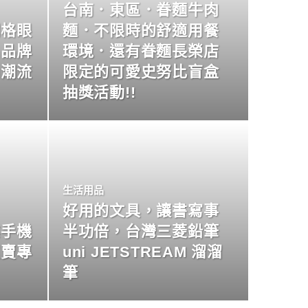
台南．東區．眷麵牛肉
明格眼
麵．不限時的舒適用餐
名品牌
環境．還有眷麵長榮店
尚潮流
限定的可愛史努比盲盒
抽獎活動!!
生活用品
好用的文具，讓書寫事
業手機
半功倍，台灣三菱鉛筆
買賣專
uni JETSTREAM 溜溜
筆