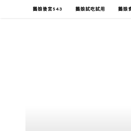
鵝娘後宮543
鵝娘試吃試用
鵝娘食
肥油太厚