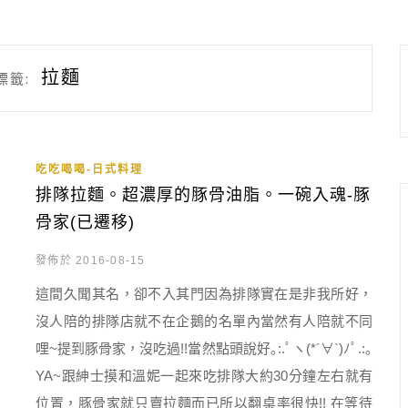
拉麵
標籤:
吃吃喝喝-日式料理
排隊拉麵。超濃厚的豚骨油脂。一碗入魂-豚
骨家(已遷移)
發佈於 2016-08-15
這間久聞其名，卻不入其門因為排隊實在是非我所好，
沒人陪的排隊店就不在企鵝的名單內當然有人陪就不同
哩~提到豚骨家，沒吃過!!當然點頭說好｡:.ﾟヽ(*´∀`)ﾉﾟ.:｡
YA~跟紳士摸和溫妮一起來吃排隊大約30分鐘左右就有
位置，豚骨家就只賣拉麵而已所以翻桌率很快!! 在等待