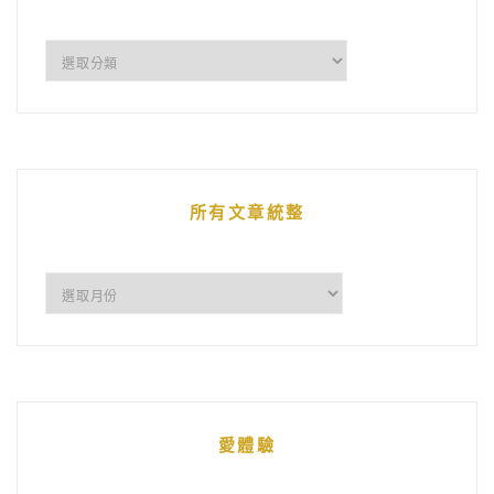
企
鵝
的
文
章
所有文章統整
所
有
文
章
統
愛體驗
整