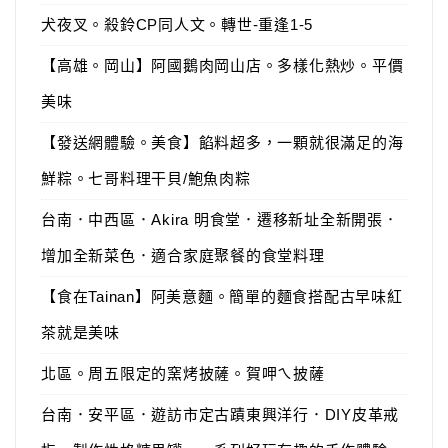
犬夜叉。殺鈴CP同人文。轉世-重逢1-5
【高雄。岡山】阿國鵝肉岡山店。多樣化熱炒。平價
美味
【發送網體驗。美食】餡料超多，一顆就很滿足的海
鮮粽。七哥料理干貝/鮑魚肉粽
台南．中西區．Akira 明食堂．遷移新址全新開張．
增加全新菜色．適合家庭聚餐的食堂料理
【食在Tainan】阿美意麵。簡單的麵食搭配古早味紅
茶就是美味
北區。周五限定的窯烤披薩。賀呷ㄟ披薩
台南．安平區．遊訪市定古蹟東興洋行．DIY皮革戒