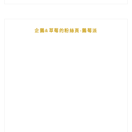
企鵝&草莓的粉絲頁-鵝莓派