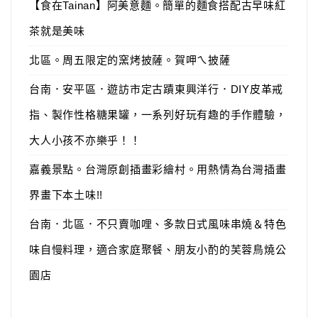
【食在Tainan】阿美意麵。簡單的麵食搭配古早味紅
茶就是美味
北區。周五限定的窯烤披薩。賀呷ㄟ披薩
台南．安平區．遊訪市定古蹟東興洋行．DIY皮革戒
指、製作性格糖果罐，一系列好玩有趣的手作體驗，
大人小孩不亦樂乎！！
嘉義景點。台灣原創插畫彩繪村。用熱情為台灣插畫
界畫下本土味!!
台南．北區．不只賣咖哩、多款日式風味串燒＆特色
味自慢料理，適合家庭聚餐、朋友小酌的芙蓉鳥燒公
園店