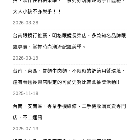
指、製作性格糖果罐，一系列好玩有趣的手作體驗，
大人小孩不亦樂乎！！
2026-03-28
台南眼鏡行推薦．明格眼鏡長榮店．多款知名品牌眼
鏡專賣．掌握時尚潮流配鏡美學。
2026-03-19
台南．東區．眷麵牛肉麵．不限時的舒適用餐環境．
還有眷麵長榮店限定的可愛史努比盲盒抽獎活動!!
2025-11-18
台南．安南區．專業手機維修、二手機收購買賣專門
店．不二通訊
2025-07-13