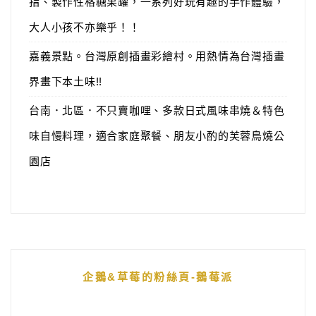
指、製作性格糖果罐，一系列好玩有趣的手作體驗，
大人小孩不亦樂乎！！
嘉義景點。台灣原創插畫彩繪村。用熱情為台灣插畫
界畫下本土味!!
台南．北區．不只賣咖哩、多款日式風味串燒＆特色
味自慢料理，適合家庭聚餐、朋友小酌的芙蓉鳥燒公
園店
企鵝&草莓的粉絲頁-鵝莓派