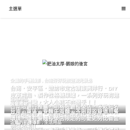
主選單
肥油太厚-鵝娘的後宮
企鵝的手機攝影
,
台南好好玩旅遊觀光景點
台南．安平區．遊訪市定古蹟東興洋行．DIY
皮革戒指、製作性格糖果罐，一系列好玩有趣
生活用品
的手作體驗，大人小孩不亦樂乎！！
餐廳體驗
台南眼鏡行推薦．明格眼鏡長榮店．多款知名
台南．東區．眷麵牛肉麵．不限時的舒適用餐
品牌眼鏡專賣．掌握時尚潮流配鏡美學。
環境．還有眷麵長榮店限定的可愛史努比盲盒
企鵝的相機攝影
,
生活用品
抽獎活動!!