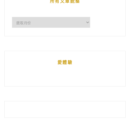
所有文章統整
所
有
文
章
統
愛體驗
整