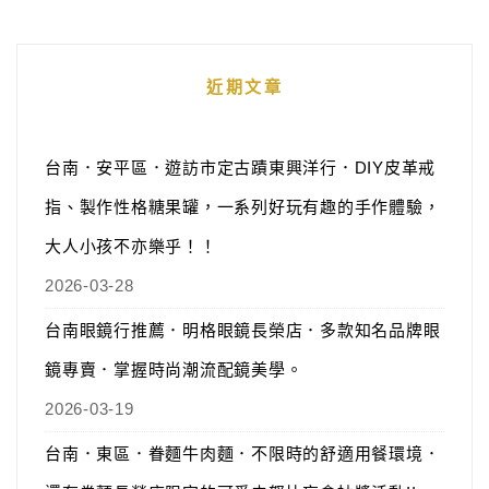
近期文章
台南．安平區．遊訪市定古蹟東興洋行．DIY皮革戒
指、製作性格糖果罐，一系列好玩有趣的手作體驗，
大人小孩不亦樂乎！！
2026-03-28
台南眼鏡行推薦．明格眼鏡長榮店．多款知名品牌眼
鏡專賣．掌握時尚潮流配鏡美學。
2026-03-19
台南．東區．眷麵牛肉麵．不限時的舒適用餐環境．