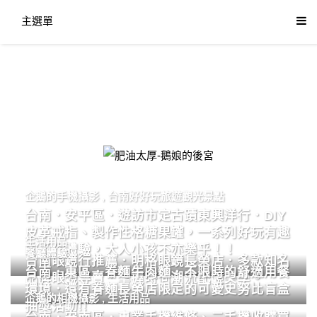
主選單
肥油太厚-鵝娘的後宮
企鵝的手機攝影
,
台南好好玩旅遊觀光景點
台南．安平區．遊訪市定古蹟東興洋行．DIY
皮革戒指、製作性格糖果罐，一系列好玩有趣
生活用品
的手作體驗，大人小孩不亦樂乎！！
餐廳體驗
台南眼鏡行推薦．明格眼鏡長榮店．多款知名
台南．東區．眷麵牛肉麵．不限時的舒適用餐
品牌眼鏡專賣．掌握時尚潮流配鏡美學。
環境．還有眷麵長榮店限定的可愛史努比盲盒
企鵝的相機攝影
,
生活用品
抽獎活動!!