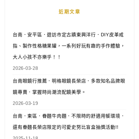
近期文章
台南．安平區．遊訪市定古蹟東興洋行．DIY皮革戒
指、製作性格糖果罐，一系列好玩有趣的手作體驗，
大人小孩不亦樂乎！！
2026-03-28
台南眼鏡行推薦．明格眼鏡長榮店．多款知名品牌眼
鏡專賣．掌握時尚潮流配鏡美學。
2026-03-19
台南．東區．眷麵牛肉麵．不限時的舒適用餐環境．
還有眷麵長榮店限定的可愛史努比盲盒抽獎活動!!
2025-11-18