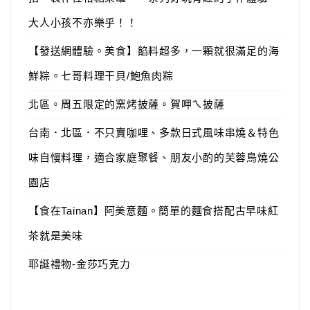
大人小孩不亦樂乎！！
【發送網體驗。美食】餡料超多，一顆就很滿足的海
鮮粽。七哥料理干貝/鮑魚肉粽
北區。周五限定的窯烤披薩。賀呷ㄟ披薩
台南．北區．不只賣咖哩、多款日式風味串燒＆特色
味自慢料理，適合家庭聚餐、朋友小酌的芙蓉鳥燒公
園店
【食在Tainan】阿美意麵。簡單的麵食搭配古早味紅
茶就是美味
耶誕禮物-金莎巧克力