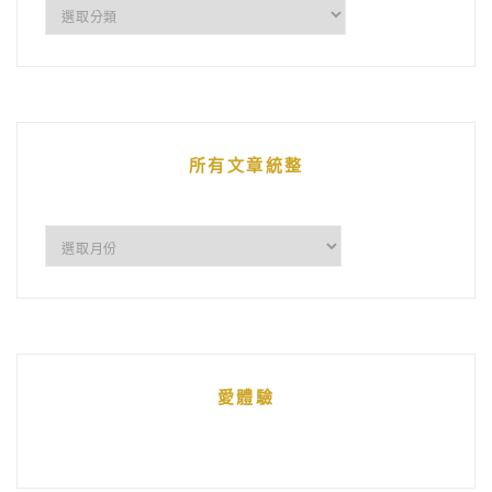
企
鵝
的
文
章
所有文章統整
所
有
文
章
統
愛體驗
整