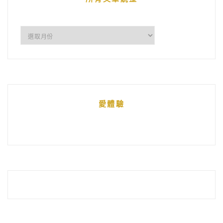
所
有
文
章
統
愛體驗
整