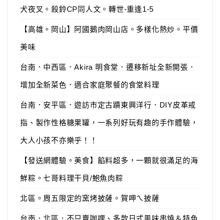
犬夜叉。殺鈴CP同人文。轉世-重逢1-5
【高雄。岡山】阿國鵝肉岡山店。多樣化熱炒。平價
美味
台南．中西區．Akira 明食堂．遷移新址全新開張．
增加全新菜色．適合家庭聚餐的食堂料理
台南．安平區．遊訪市定古蹟東興洋行．DIY皮革戒
指、製作性格糖果罐，一系列好玩有趣的手作體驗，
大人小孩不亦樂乎！！
【發送網體驗。美食】餡料超多，一顆就很滿足的海
鮮粽。七哥料理干貝/鮑魚肉粽
北區。周五限定的窯烤披薩。賀呷ㄟ披薩
台南．北區．不只賣咖哩、多款日式風味串燒＆特色