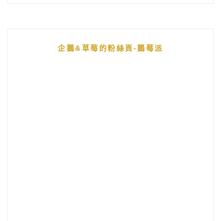
企鵝&草莓的粉絲頁-鵝莓派