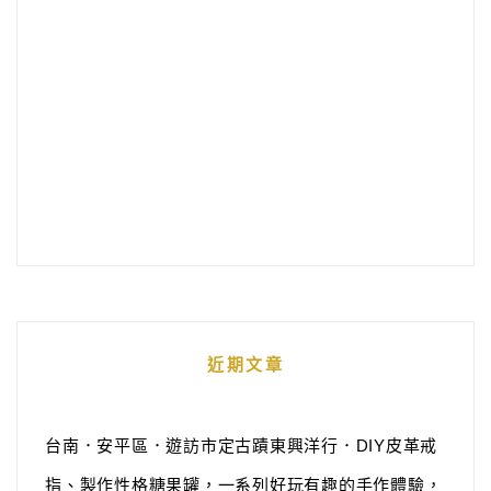
近期文章
台南．安平區．遊訪市定古蹟東興洋行．DIY皮革戒
指、製作性格糖果罐，一系列好玩有趣的手作體驗，