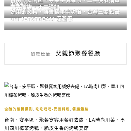
台南．安南區．專業手機維修、二手機收購買
生活用品
賣專門店．不二通訊
好用的文具，讓書寫事半功倍，台灣三菱鉛筆
uni JETSTREAM 溜溜筆
父親節聚餐餐廳
瀏覽標籤:
,
,
企鵝的相機攝影
吃吃喝喝-異國料理
餐廳體驗
台南．安平區．聚餐宴客用餐好去處．LA時尚川菜．墨
川四川樟茶烤鴨．脆皮生香的烤鴨宴席