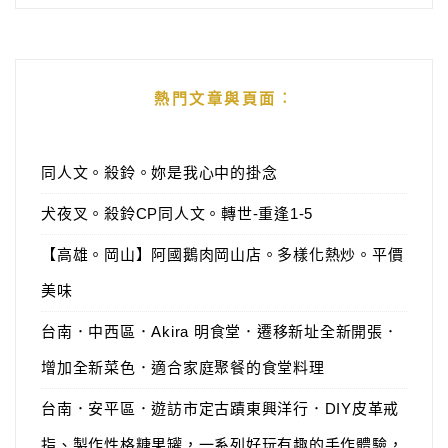
熱門文章與頁面︰
同人文。殺鈴。妳是我心中的掛念
犬夜叉。殺鈴CP同人文。轉世-重逢1-5
【高雄。岡山】阿國鵝肉岡山店。多樣化熱炒。平價
美味
台南．中西區．Akira 明食堂．遷移新址全新開張．
增加全新菜色．適合家庭聚餐的食堂料理
台南．安平區．遊訪市定古蹟東興洋行．DIY皮革戒
指、製作性格糖果罐，一系列好玩有趣的手作體驗，