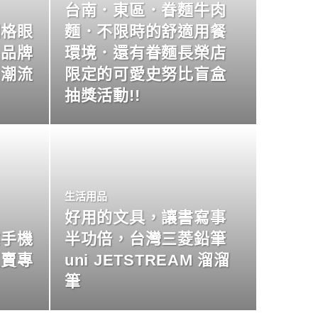
台南．東區．眷麵牛肉
明格眼
麵．不限時的舒適用餐
名品牌
環境．還有眷麵長榮店
尚潮流
限定的可愛史努比盲盒
抽獎活動!!
生活用品
好用的文具，讓書寫事
業手機
半功倍，台灣三菱鉛筆
買賣專
uni JETSTREAM 溜溜
筆