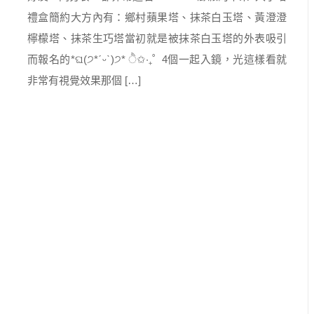
禮盒簡約大方內有：鄉村蘋果塔、抹茶白玉塔、黃澄澄
檸檬塔、抹茶生巧塔當初就是被抹茶白玉塔的外表吸引
而報名的*ଘ(੭*ˊᵕˋ)੭* ੈ✩‧₊˚ 4個一起入鏡，光這樣看就
非常有視覺效果那個 […]