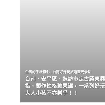
企鵝的手機攝影
,
台南好好玩旅遊觀光景點
台南．安平區．遊訪市定古蹟東興
指、製作性格糖果罐，一系列好
大人小孩不亦樂乎！！