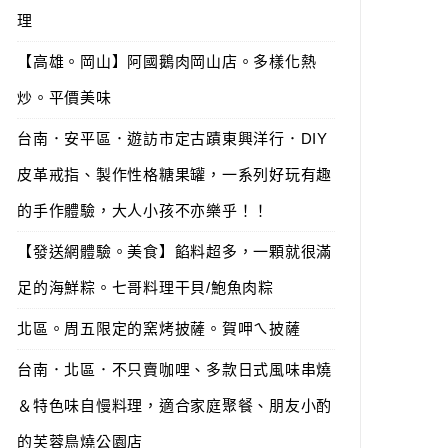
理
【高雄。岡山】阿國鵝肉岡山店。多樣化熱
炒。平價美味
台南．安平區．遊訪市定古蹟東興洋行．DIY
皮革戒指、製作性格糖果罐，一系列好玩有趣
的手作體驗，大人小孩不亦樂乎！！
【發送網體驗。美食】餡料超多，一顆就很滿
足的海鮮粽。七哥料理干貝/鮑魚肉粽
北區。周五限定的窯烤披薩。賀呷ㄟ披薩
台南．北區．不只賣咖哩、多款日式風味串燒
＆特色味自慢料理，適合家庭聚餐、朋友小酌
的芙蓉鳥燒公園店