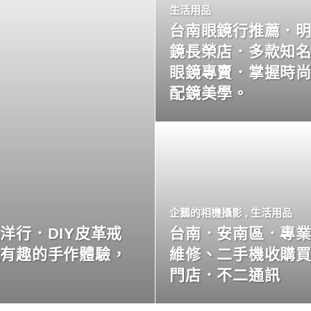
生活用品
台南眼鏡行推薦．
鏡長榮店．多款知
眼鏡專賣．掌握時
配鏡美學。
企鵝的相機攝影
,
生活用品
洋行．DIY皮革戒
台南．安南區．專
玩有趣的手作體驗，
維修、二手機收購
門店．不二通訊