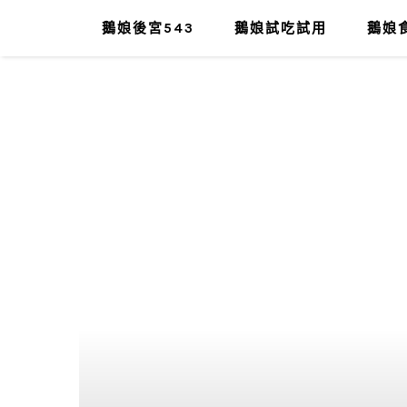
鵝娘後宮543
鵝娘試吃試用
鵝娘食
肥油太厚