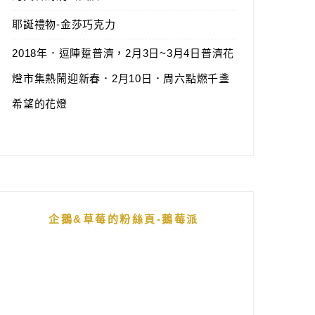
耶誕禮物-金莎巧克力
2018年．逗陣踅普濟，2月3日~3月4日普濟花
燈市集熱鬧迎新春．2月10日．周六點燃千盞
希望的花燈
企鵝&草莓的粉絲頁-鵝莓派