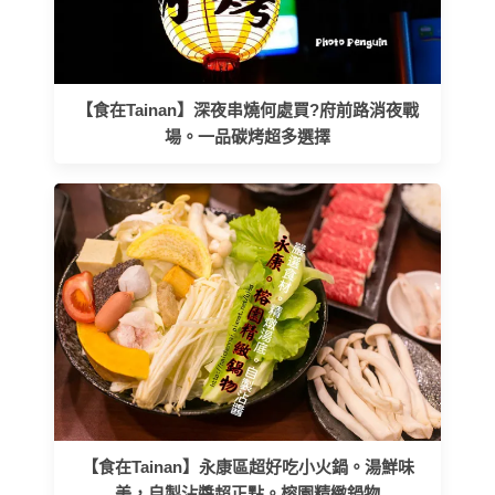
【食在Tainan】深夜串燒何處買?府前路消夜戰
場。一品碳烤超多選擇
【食在Tainan】永康區超好吃小火鍋。湯鮮味
美，自製沾醬超正點。榕園精緻鍋物