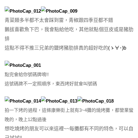
青菜類多半都不太會踩到雷，青椒跟四季豆都不錯
鵝拔喜歡魚下巴，我會點給他吃，其他就點個豆皮或是豬肋
排
這點不得不推三兄弟的鹽烤豬肋排真的超好吃的
(ゝ∀･)b
點完會給你號碼牌唷!!
這號碼牌不一定照順序，東西烤好就會叫號碼
拍一下烤的過程，這條康樂街上就有3~4攤的燒烤攤，都營業蠻
晚的，晚上12點過後
想吃燒烤的朋友可以來這裡~~每攤都有不同的特色，可以自
己試試!!