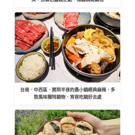
台南．中西區．開到半夜的愚小鍋經典麻辣．多
款風味獨特鍋物．宵夜吃鍋好去處