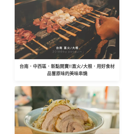
台南．中西區．新點開賣!!直火ﾉ大根．用好食材
品嘗原味的美味串燒