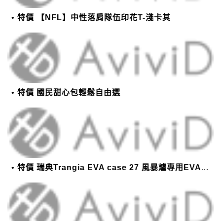
特價 【NFL】中性落肩隊伍印花T-淺卡其
特價 國民甜心包輕鬆自由選
特價 瑞典Trangia EVA case 27 風暴爐專用EVA 防護外盒(小)-黑