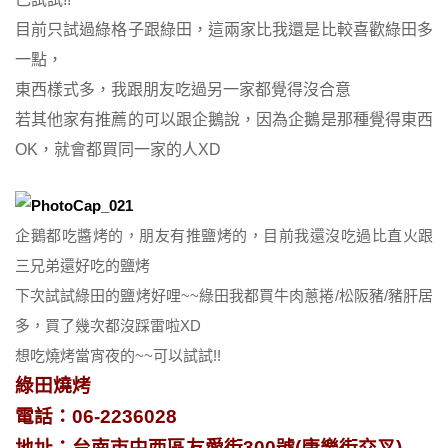
目前只試過綠格子跟綠田，這兩家比我還是比較喜歡綠田多
一點，
東西樣式多，我跟朋友吃過另一家都覺得沒合意
若其他家有推薦的可以跟企鵝說，
因為企鵝是那種覺得東西
OK，就會都買同一家的人XD
企鵝都吃醬烤的，朋友有推鹽烤的，目前我還沒吃過比直火跟
三兄弟還好吃的鹽烤
下次試試綠田的鹽烤好哩~~綠田我都買牛肉蔥捲/松阪豬/豬肝居
多，買了幾次都沒踩雷啦XD
想吃燒烤當宵夜的~~可以試試!!
綠田燒烤
電話：06-2236028
地址：台南市中西區友愛街300號(康樂街交叉)