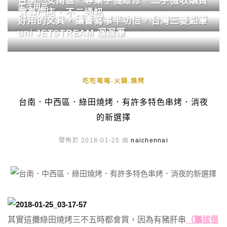
台南．安南區．專業手機維修、二手機收購買
生活用品
賣專門店．不二通訊
好用的文具，讓書寫事半功倍，台灣三菱鉛筆
uni JETSTREAM 溜溜筆
吃吃喝喝-火鍋.燒烤
台南．中西區．綠田燒烤．有許多特色串烤．消夜
的新選擇
發佈於 2018-01-25 由
naichennai
其實這攤綠田燒烤三不五時都會買，因為有豬肝串
（鵝拔很