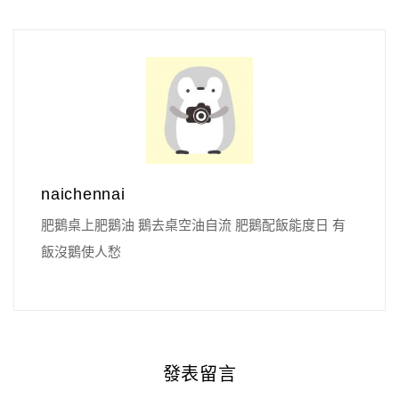
naichennai
肥鵝桌上肥鵝油 鵝去桌空油自流 肥鵝配飯能度日 有
飯沒鵝使人愁
發表留言