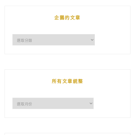
企鵝的文章
企
鵝
的
文
章
所有文章統整
所
有
文
章