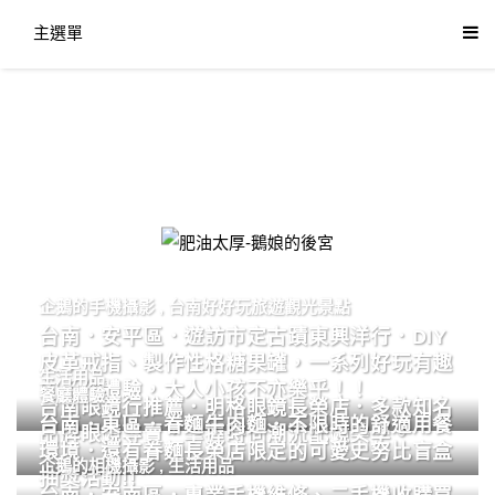
主選單
肥油太厚-鵝娘的後宮
企鵝的手機攝影
,
台南好好玩旅遊觀光景點
台南．安平區．遊訪市定古蹟東興洋行．DIY
皮革戒指、製作性格糖果罐，一系列好玩有趣
生活用品
的手作體驗，大人小孩不亦樂乎！！
餐廳體驗
台南眼鏡行推薦．明格眼鏡長榮店．多款知名
台南．東區．眷麵牛肉麵．不限時的舒適用餐
品牌眼鏡專賣．掌握時尚潮流配鏡美學。
環境．還有眷麵長榮店限定的可愛史努比盲盒
企鵝的相機攝影
,
生活用品
抽獎活動!!