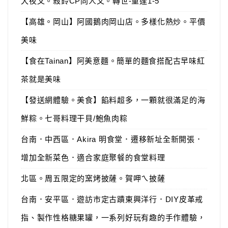
犬夜叉。殺鈴CP同人文。轉世-重逢1-5
【高雄。岡山】阿國鵝肉岡山店。多樣化熱炒。平價
美味
【食在Tainan】阿美意麵。簡單的麵食搭配古早味紅
茶就是美味
【發送網體驗。美食】餡料超多，一顆就很滿足的海
鮮粽。七哥料理干貝/鮑魚肉粽
台南．中西區．Akira 明食堂．遷移新址全新開張．
增加全新菜色．適合家庭聚餐的食堂料理
北區。周五限定的窯烤披薩。賀呷ㄟ披薩
台南．安平區．遊訪市定古蹟東興洋行．DIY皮革戒
指、製作性格糖果罐，一系列好玩有趣的手作體驗，