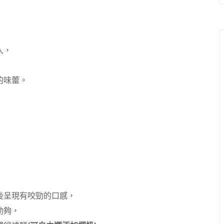
入，
的味蕾。
後呈現有咬勁的口感，
勁夠，