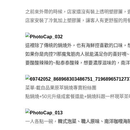
之前來外帶的時候，店家還沒有裝上透明塑膠簾，
店家安裝了冷氣加上塑膠簾，讓客人有更舒服的用餐
這裡除了傳統的鍋燒外，也有海鮮控喜歡的口味，想
如果你是肉控?!那魔鬼筋肉人就能滿足你的喜好唷~
要酸酸辣辣的~點泰泰酸辣，想要濃厚滋味的，南洋
菜單-載自品果原萃鍋燒專賣粉絲團
點鍋燒+50元升級成套餐還能+鍋燒料跟一杯現萃茶唷
一人各點一碗，
韓式泡菜、職人原味、南洋咖哩海