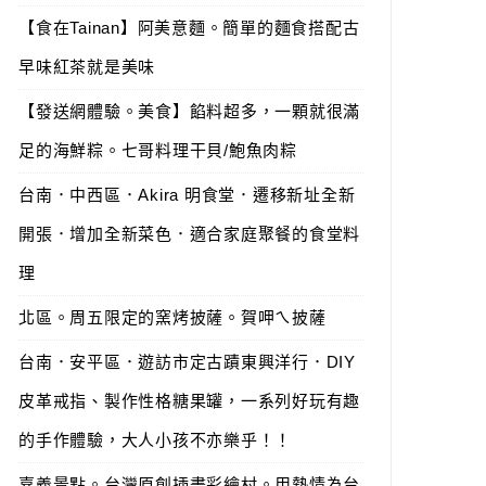
【食在Tainan】阿美意麵。簡單的麵食搭配古
早味紅茶就是美味
【發送網體驗。美食】餡料超多，一顆就很滿
足的海鮮粽。七哥料理干貝/鮑魚肉粽
台南．中西區．Akira 明食堂．遷移新址全新
開張．增加全新菜色．適合家庭聚餐的食堂料
理
北區。周五限定的窯烤披薩。賀呷ㄟ披薩
台南．安平區．遊訪市定古蹟東興洋行．DIY
皮革戒指、製作性格糖果罐，一系列好玩有趣
的手作體驗，大人小孩不亦樂乎！！
嘉義景點。台灣原創插畫彩繪村。用熱情為台