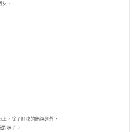
朋友，
街上，除了好吃的鍋燒麵外，
最對味了。