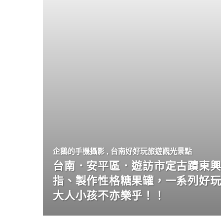
企鵝的手機攝影
,
台南好好玩旅遊觀光景點
台南．安平區．遊訪市定古蹟東興
指、製作性格糖果罐，一系列好
大人小孩不亦樂乎！！