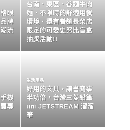
台南．東區．眷麵牛肉
明格眼
麵．不限時的舒適用餐
名品牌
環境．還有眷麵長榮店
尚潮流
限定的可愛史努比盲盒
抽獎活動!!
生活用品
好用的文具，讓書寫事
業手機
半功倍，台灣三菱鉛筆
買賣專
uni JETSTREAM 溜溜
筆