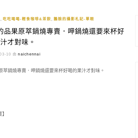
,
,
吃
吃吃喝喝-輕食咖啡&茶飲
鵝娘的攝影札記-單眼
的品果原萃鍋燒專賣．呷鍋燒還要來杯好
果汁才對味。
03-10 由
naichennai
賣】