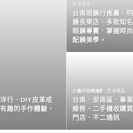
生活用品
台南眼鏡行推薦．
鏡長榮店．多款知
眼鏡專賣．掌握時
配鏡美學。
企鵝的相機攝影
,
生活用品
洋行．DIY皮革戒
台南．安南區．專
玩有趣的手作體驗，
維修、二手機收購
門店．不二通訊