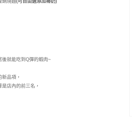
哩鍋燒麵
(可自由選添加椰奶)
後就能吃到Q彈的蝦肉~
的新品項，
算是店內的前三名，