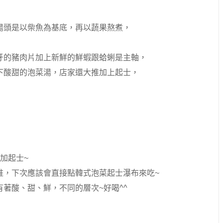
湯頭是以柴魚為基底，再以蔬果熬煮，
牙的豬肉片加上新鮮的鮮蝦跟蛤蜊是主軸，
下酸甜的泡菜湯，店家還大推加上起士，
加起士~
推，下次應該會直接點韓式泡菜起士瀑布來吃~
著酸、甜、鮮，不同的層次~好喝^^