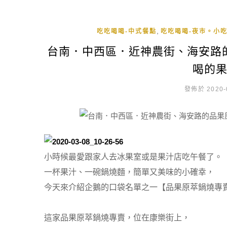
,
吃吃喝喝-中式餐點
吃吃喝喝-夜市。小
台南．中西區．近神農街、海安路
喝的
發佈於 2020-
小時候最愛跟家人去冰果室或是果汁店吃午餐了。
一杯果汁、一碗鍋燒麵，簡單又美味的小確幸，
今天來介紹企鵝的口袋名單之一【品果原萃鍋燒專
這家品果原萃鍋燒專賣，位在康樂街上，