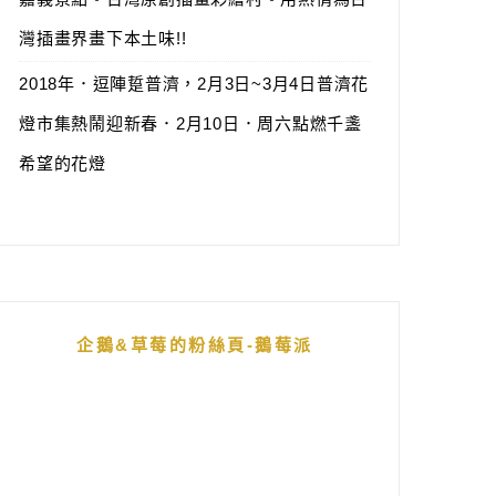
灣插畫界畫下本土味!!
2018年．逗陣踅普濟，2月3日~3月4日普濟花
燈市集熱鬧迎新春．2月10日．周六點燃千盞
希望的花燈
企鵝&草莓的粉絲頁-鵝莓派