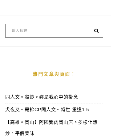
熱門文章與頁面︰
同人文。殺鈴。妳是我心中的掛念
犬夜叉。殺鈴CP同人文。轉世-重逢1-5
【高雄。岡山】阿國鵝肉岡山店。多樣化熱
炒。平價美味