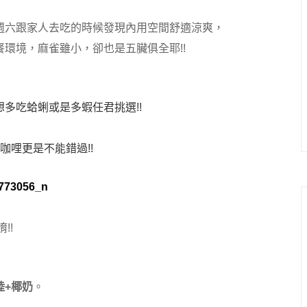
週六跟家人去吃的時候發現內用空間舒適涼爽，
環境，麻雀雖小，卻也是五臟俱全耶!!
多吃蛤蜊或是多蝦任君挑選!!
咖哩更是不能錯過!!
!!
陸+椰奶
。