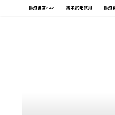
鵝娘後宮543
鵝娘試吃試用
鵝娘食
肥油太厚