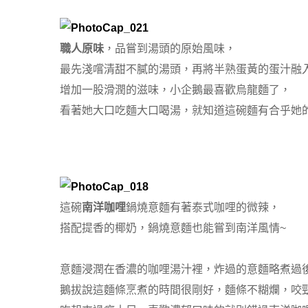
職人原味
，品嘗到湯頭的原始風味，
最先淺嚐清甜不膩的湯頭，再將半熟蛋黃的蛋汁融
增加一股滑潤的滋味，小企鵝最喜歡烏龍麵了，
看著她大口吃麵大口喝湯，就知道這碗麵有合乎她
這碗
南洋咖哩
鍋燒意麵有著泰式咖哩的微辣，
搭配提香的椰奶，鍋燒意麵也能嘗到南洋風情~
意麵浸潤在香濃的咖哩湯汁裡，炸過的意麵略煮過
鵝拔說這麵條烹煮的時間很剛好，
麵條不糊爛，咬