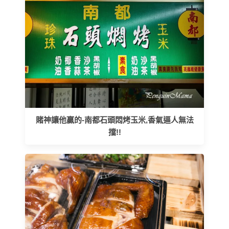
賭神讓他贏的-南都石頭悶烤玉米,香氣逼人無法
擋!!