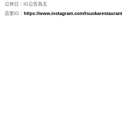
公休日：IG公告為主
店家IG：
https://www.instagram.com/tsuokarestaurant