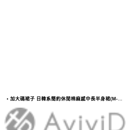
加大碼裙子 日韓系簡約休閒棉麻感中長半身裙(M-2XL)【XMS54038】＊艾美時尚(現+預)