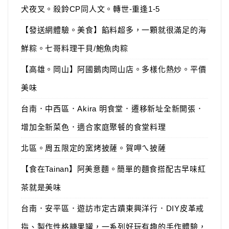
犬夜叉。殺鈴CP同人文。轉世-重逢1-5
【發送網體驗。美食】餡料超多，一顆就很滿足的海
鮮粽。七哥料理干貝/鮑魚肉粽
【高雄。岡山】阿國鵝肉岡山店。多樣化熱炒。平價
美味
台南．中西區．Akira 明食堂．遷移新址全新開張．
增加全新菜色．適合家庭聚餐的食堂料理
北區。周五限定的窯烤披薩。賀呷ㄟ披薩
【食在Tainan】阿美意麵。簡單的麵食搭配古早味紅
茶就是美味
台南．安平區．遊訪市定古蹟東興洋行．DIY皮革戒
指、製作性格糖果罐，一系列好玩有趣的手作體驗，