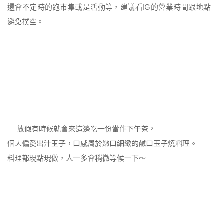
還會不定時的跑市集或是活動等，建議看IG的營業時間跟地點
避免撲空。
放假有時候就會來這邊吃一份當作下午茶，
個人偏愛出汁玉子，口感屬於嫩口細緻的鹹口玉子燒料理。
料理都現點現做，人一多會稍微等候一下～