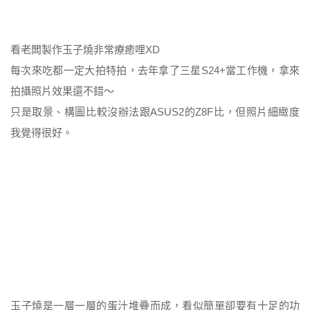
看老闆製作玉子燒非常療癒哩XD
每次來吃都一定大拍特拍，去年拿了三星S24+當工作機，拿來
拍攝照片效果還不錯～
只是取景、構圖比較沒辦法跟ASUS2的Z8F比，但照片細緻度
我覺得很好。
玉子燒是一層一層的蛋汁堆疊而成，看似簡單卻要有十足的功