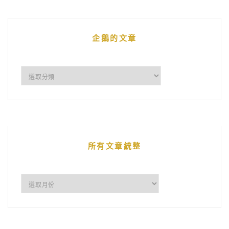
企鵝的文章
企
鵝
的
文
章
所有文章統整
所
有
文
章