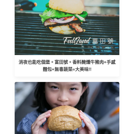
消夜也能吃個堡。富田號。香料醃燻牛豬肉+手感
麵包+無毒蔬菜=大美味!!