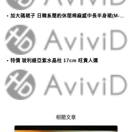
加大碼裙子 日韓系簡約休閒棉麻感中長半身裙(M-2XL)【XMS54038】＊艾美時尚(現+預)
特價 玻利維亞紫水晶柱 17cm 旺貴人運
相關文章