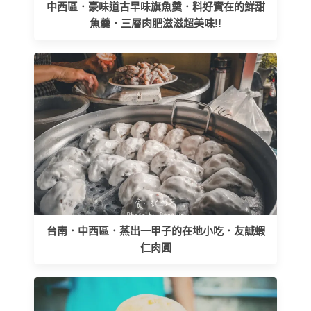
中西區．豪味道古早味旗魚羹．料好實在的鮮甜
魚羹．三層肉肥滋滋超美味!!
台南．中西區．蒸出一甲子的在地小吃．友誠蝦
仁肉圓