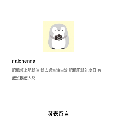
naichennai
肥鵝桌上肥鵝油 鵝去桌空油自流 肥鵝配飯能度日 有
飯沒鵝使人愁
發表留言