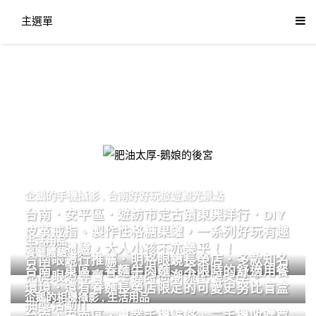
主選單
肥油太厚-鵝娘的後宮
企鵝的手機攝影
,
台南好好玩旅遊觀光景點
台南．安平區．遊訪市定古蹟東興洋行．DIY
皮革戒指、製作性格糖果罐，一系列好玩有趣
生活用品
的手作體驗，大人小孩不亦樂乎！！
餐廳體驗
台南眼鏡行推薦．明格眼鏡長榮店．多款知名
台南．東區．眷麵牛肉麵．不限時的舒適用餐
品牌眼鏡專賣．掌握時尚潮流配鏡美學。
環境．還有眷麵長榮店限定的可愛史努比盲盒
企鵝的相機攝影
,
生活用品
抽獎活動!!