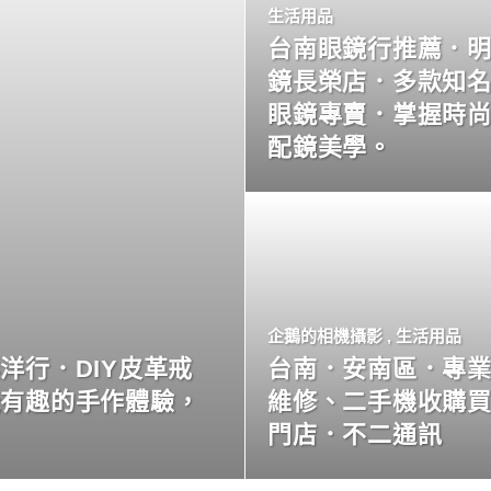
生活用品
台南眼鏡行推薦．
鏡長榮店．多款知
眼鏡專賣．掌握時
配鏡美學。
企鵝的相機攝影
,
生活用品
洋行．DIY皮革戒
台南．安南區．專
玩有趣的手作體驗，
維修、二手機收購
門店．不二通訊