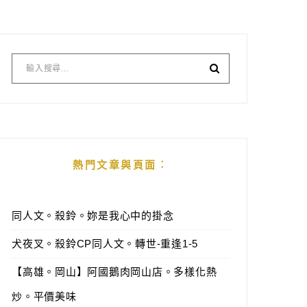
熱門文章與頁面︰
同人文。殺鈴。妳是我心中的掛念
犬夜叉。殺鈴CP同人文。轉世-重逢1-5
【高雄。岡山】阿國鵝肉岡山店。多樣化熱
炒。平價美味