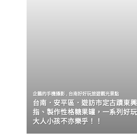
企鵝的手機攝影
,
台南好好玩旅遊觀光景點
台南．安平區．遊訪市定古蹟東興
指、製作性格糖果罐，一系列好
大人小孩不亦樂乎！！