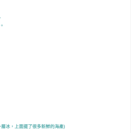
.
。
一層冰，上面擺了很多新鮮的海產)