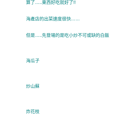
算了…..東西好吃就好了!!
海產店的出菜速度很快……
但是…..先登場的是吃小炒不可或缺的白飯
海瓜子
炒山蘇
炸花枝