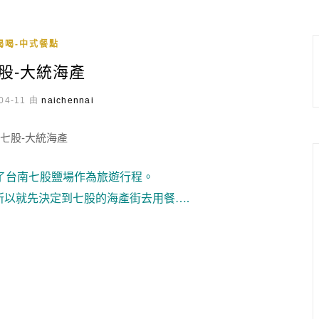
喝喝-中式餐點
股-大統海產
04-11 由
naichennai
了台南七股鹽場作為旅遊行程。
所以就先決定到七股的海產街去用餐….