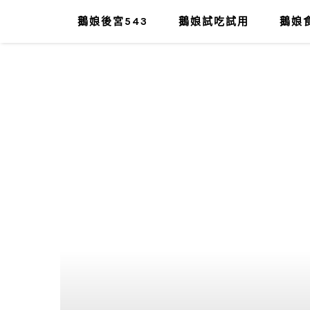
鵝娘後宮543
鵝娘試吃試用
鵝娘食
肥油太厚