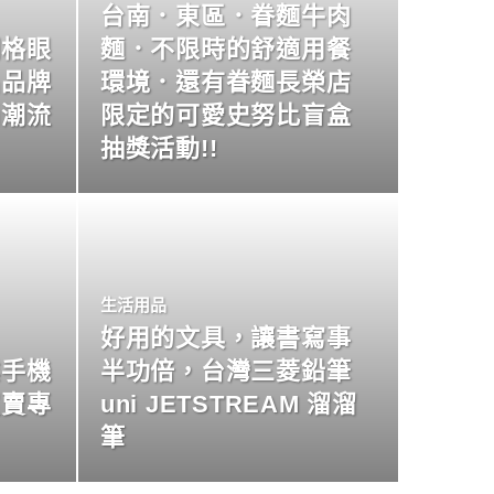
台南．東區．眷麵牛肉
明格眼
麵．不限時的舒適用餐
名品牌
環境．還有眷麵長榮店
尚潮流
限定的可愛史努比盲盒
抽獎活動!!
生活用品
好用的文具，讓書寫事
業手機
半功倍，台灣三菱鉛筆
買賣專
uni JETSTREAM 溜溜
筆