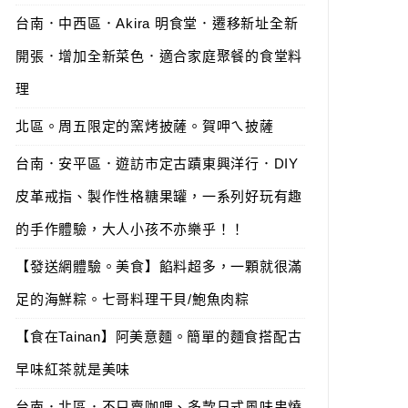
台南．中西區．Akira 明食堂．遷移新址全新
開張．增加全新菜色．適合家庭聚餐的食堂料
理
北區。周五限定的窯烤披薩。賀呷ㄟ披薩
台南．安平區．遊訪市定古蹟東興洋行．DIY
皮革戒指、製作性格糖果罐，一系列好玩有趣
的手作體驗，大人小孩不亦樂乎！！
【發送網體驗。美食】餡料超多，一顆就很滿
足的海鮮粽。七哥料理干貝/鮑魚肉粽
【食在Tainan】阿美意麵。簡單的麵食搭配古
早味紅茶就是美味
台南．北區．不只賣咖哩、多款日式風味串燒