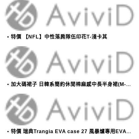
特價 【NFL】中性落肩隊伍印花T-淺卡其
加大碼裙子 日韓系簡約休閒棉麻感中長半身裙(M-2XL)【XMS54038】＊艾美時尚(現+預)
特價 瑞典Trangia EVA case 27 風暴爐專用EVA 防護外盒(小)-黑