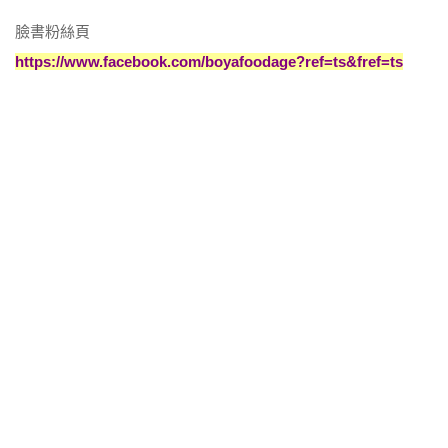
臉書粉絲頁
https://www.facebook.com/boyafoodage?ref=ts&fref=ts