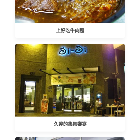
上好吃牛肉麵
久違的集集饗宴