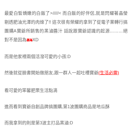
最愛白皙嬌嫩的白飯了>/////< 而白飯的好伴侶,就是閃耀著晶瑩
剔透肥油光澤的肉燥了!! 這次很有榮耀的拿到了從電子業轉行搞
團購A寶爺所銷售的黑滷醬汁 話說跟寶爺認識的起源………絕
對不是因為
XD
瀏海
而是他家裡兩個活潑可愛的小孩:D
然後就從臉書開始做朋友,跟一群人一起吐槽寶爺
(生活必需)
看可愛的笨馨肥栗生活點滴
進而看到寶爺自創品牌搞團購,第1波團購商品是地瓜酥
而我拿到的則是第3波主打品黑滷:D