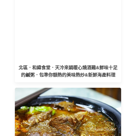
北區．和緯食堂．天冷來鍋暖心燒酒雞&鮮味十足
的鹹粥．包準你額熱的美味熱炒&新鮮海產料理