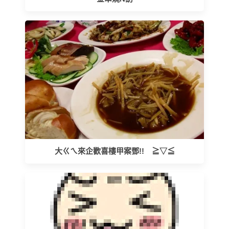
大ㄍㄟ來企歡喜樓甲案鄧!! ≧▽≦