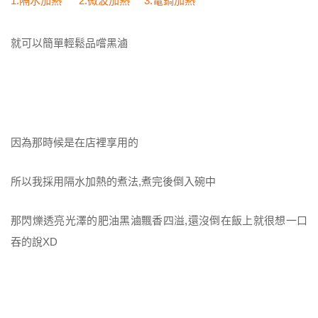
1.隔水加熱 2.微波加熱 3.電鍋加熱
就可以簡單輕鬆品嚐黑滷
因為那時候是在店裡享用的
所以我採用隔水加熱的煮法,煮完後倒入碗中
那閃爍透亮光澤的肥油黑滷飄香四溢,還沒倒在飯上就很想一口
吞的說XD