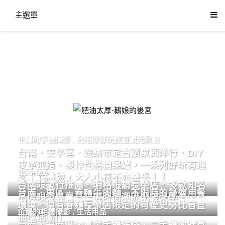
主選單
肥油太厚-鵝娘的後宮
企鵝的手機攝影
,
台南好好玩旅遊觀光景點
台南．安平區．遊訪市定古蹟東興洋行．DIY
皮革戒指、製作性格糖果罐，一系列好玩有趣
生活用品
的手作體驗，大人小孩不亦樂乎！！
餐廳體驗
台南眼鏡行推薦．明格眼鏡長榮店．多款知名
台南．東區．眷麵牛肉麵．不限時的舒適用餐
品牌眼鏡專賣．掌握時尚潮流配鏡美學。
環境．還有眷麵長榮店限定的可愛史努比盲盒
企鵝的相機攝影
,
生活用品
抽獎活動!!