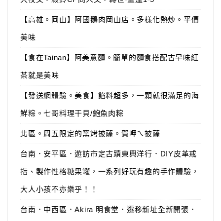
【高雄。岡山】阿國鵝肉岡山店。多樣化熱炒。平價
美味
【食在Tainan】阿美意麵。簡單的麵食搭配古早味紅
茶就是美味
【發送網體驗。美食】餡料超多，一顆就很滿足的海
鮮粽。七哥料理干貝/鮑魚肉粽
北區。周五限定的窯烤披薩。賀呷ㄟ披薩
台南．安平區．遊訪市定古蹟東興洋行．DIY皮革戒
指、製作性格糖果罐，一系列好玩有趣的手作體驗，
大人小孩不亦樂乎！！
台南．中西區．Akira 明食堂．遷移新址全新開張．