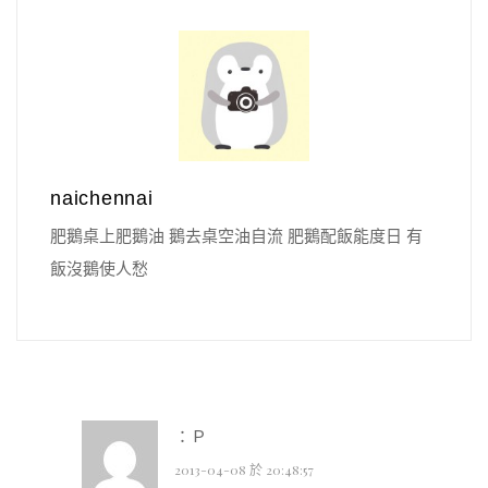
naichennai
肥鵝桌上肥鵝油 鵝去桌空油自流 肥鵝配飯能度日 有
飯沒鵝使人愁
：Ｐ
2013-04-08 於 20:48:57