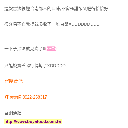
這款黑滷很迎合南部人的口味,不會死甜卻又肥得恰恰好
很容易不自覺得就吸收了一堆白飯XDDDDDDDDD
一下子黑滷就見底了!!
(罪惡)
只能說寶爺轉行轉對了XDDDDD
寶爺食代
訂購專線:0922-258317
官網連結
http://www.boyafood.com.tw