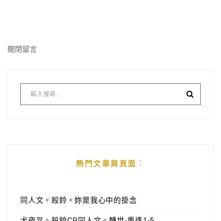
關閉留言
熱門文章與頁面︰
同人文。殺鈴。妳是我心中的掛念
犬夜叉。殺鈴CP同人文。轉世-重逢1-5