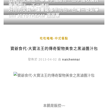
台南．安南區．專業手機維修、二手機收購買
生活用品
賣專門店．不二通訊
好用的文具，讓書寫事半功倍，台灣三菱鉛筆
uni JETSTREAM 溜溜筆
吃吃喝喝-中式餐點
寶爺食代-大寶法王的傳奇聖物美食之黑滷醬汁包
發佈於 2013-04-02 由
naichennai
本鵝是飯控~~