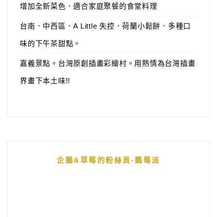
增加全新菜色．適合家庭聚餐的食堂料理
台南．中西區．A Little 失控．荷蘭小鬆餅．多種口
味的下午茶甜點。
嘉義景點。台灣原創插畫彩繪村。用熱情為台灣插畫
界畫下本土味!!
企鵝&草莓的粉絲頁-鵝莓派