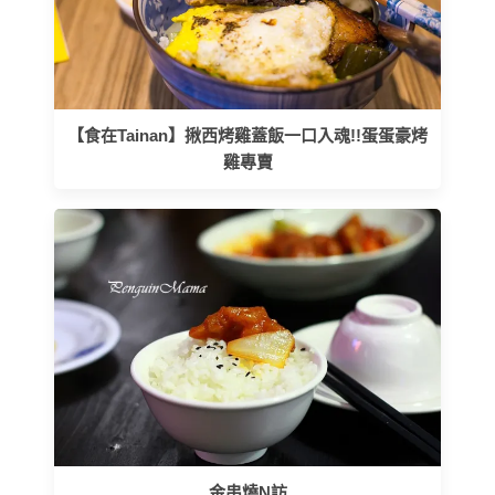
【食在Tainan】揪西烤雞蓋飯一口入魂!!蛋蛋豪烤
雞專賣
金串燒N訪