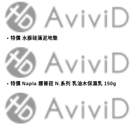
特價 水豚硅藻泥地墊
特價 Napla 娜普菈 N.系列 乳油木保濕乳 150g