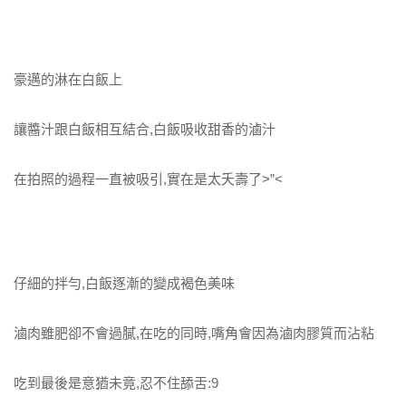
豪邁的淋在白飯上
讓醬汁跟白飯相互結合,白飯吸收甜香的滷汁
在拍照的過程一直被吸引,實在是太夭壽了>”<
仔細的拌勻,白飯逐漸的變成褐色美味
滷肉雖肥卻不會過膩,在吃的同時,嘴角會因為滷肉膠質而沾粘
吃到最後是意猶未竟,忍不住舔舌:9