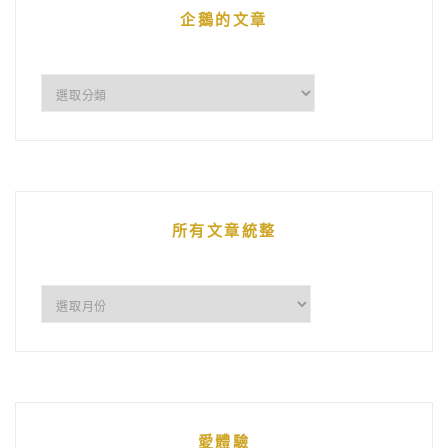
企鵝的文章
企
鵝
的
文
章
所有文章統整
所
有
文
章
統
愛體驗