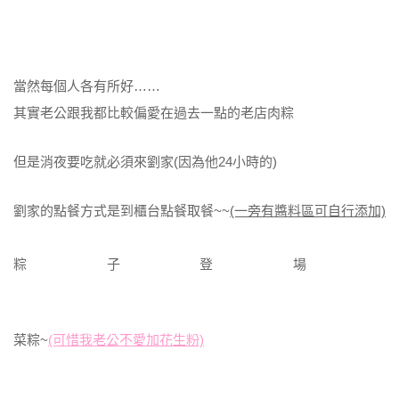
當然每個人各有所好……
其實老公跟我都比較偏愛在過去一點的老店肉粽
但是消夜要吃就必須來劉家(因為他24小時的)
劉家的點餐方式是到櫃台點餐取餐~~
(一旁有醬料區可自行添加)
粽子登場
菜粽~
(可惜我老公不愛加花生粉)