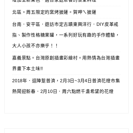
北區。周五限定的窯烤披薩。賀呷ㄟ披薩
台南．安平區．遊訪市定古蹟東興洋行．DIY皮革戒
指、製作性格糖果罐，一系列好玩有趣的手作體驗，
大人小孩不亦樂乎！！
嘉義景點。台灣原創插畫彩繪村。用熱情為台灣插畫
界畫下本土味!!
2018年．逗陣踅普濟，2月3日~3月4日普濟花燈市集
熱鬧迎新春．2月10日．周六點燃千盞希望的花燈