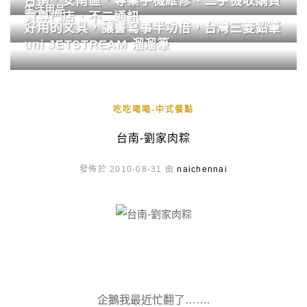
台南．安南區．專業手機維修、二手機收購買
生活用品
賣專門店．不二通訊
好用的文具，讓書寫事半功倍，台灣三菱鉛筆
uni JETSTREAM 溜溜筆
吃吃喝喝-中式餐點
台南-劉家肉粽
發佈於 2010-08-31 由
naichennai
企鵝我最近忙翻了…….