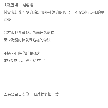
肉粽登場~~噹噹噹
其實我比較希望肉粽是加那種滷肉的肉湯….不是甜得要死的醬
油膏
我家裡都會煮鹹甜的肉汁沾肉粽
至少海龍肉粽就是這樣的做法…….
不過~~肉粽的體積很大
米很Q黏…….算不錯吃^_^
因為是自己吃的~~照片就多拍一點