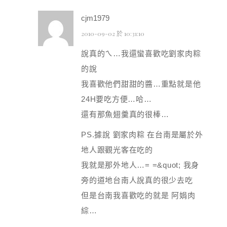
cjm1979
2010-09-02 於 10:31:10
說真的ㄟ…我還蠻喜歡吃劉家肉粽
的說
我喜歡他們甜甜的醬…重點就是他
24H要吃方便…哈…
還有那魚翅羹真的很棒…
PS.據說 劉家肉粽 在台南是屬於外
地人跟觀光客在吃的
我就是那外地人…= =&quot; 我身
旁的道地台南人說真的很少去吃
但是台南我喜歡吃的就是 阿娟肉
綜…