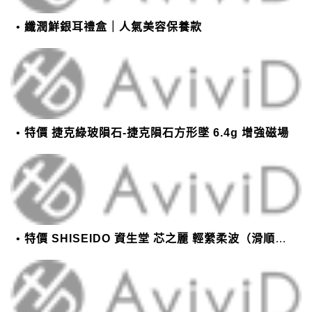
纖潤鮮銀耳禮盒｜人氣美容保養款
特價 捷克綠玻隕石-捷克隕石方形墜 6.4g 增強磁場
特價 SHISEIDO 資生堂 芯之麗 輕縈柔波（滑順潤澤）護髮乳 1000g