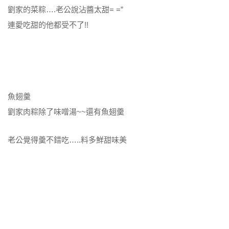
劉家的菜粽….老公說沾醬太甜= =”
連愛吃甜的他都受不了!!
魚翅羹
劉家肉粽除了味噌湯~~還有魚翅羹
老公覺得羹不錯吃…..料多鮮甜味美