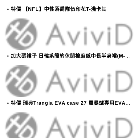
特價 【NFL】中性落肩隊伍印花T-淺卡其
加大碼裙子 日韓系簡約休閒棉麻感中長半身裙(M-2XL)【XMS54038】＊艾美時尚(現+預)
特價 瑞典Trangia EVA case 27 風暴爐專用EVA 防護外盒(小)-黑