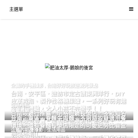
主選單
肥油太厚-鵝娘的後宮
企鵝的手機攝影
,
台南好好玩旅遊觀光景點
台南．安平區．遊訪市定古蹟東興洋行．DIY
皮革戒指、製作性格糖果罐，一系列好玩有趣
生活用品
的手作體驗，大人小孩不亦樂乎！！
餐廳體驗
台南眼鏡行推薦．明格眼鏡長榮店．多款知名
台南．東區．眷麵牛肉麵．不限時的舒適用餐
品牌眼鏡專賣．掌握時尚潮流配鏡美學。
環境．還有眷麵長榮店限定的可愛史努比盲盒
企鵝的相機攝影
,
生活用品
抽獎活動!!