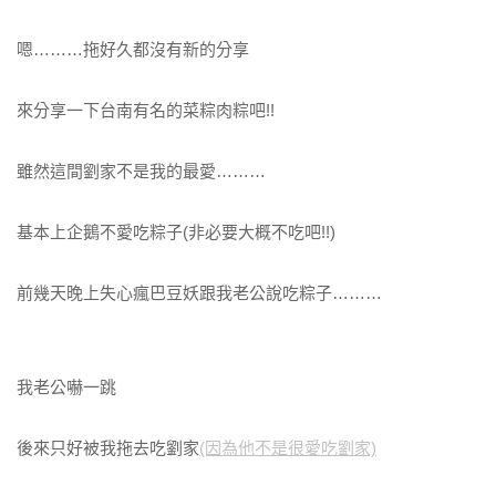
嗯………拖好久都沒有新的分享
來分享一下台南有名的菜粽肉粽吧!!
雖然這間劉家不是我的最愛………
基本上企鵝不愛吃粽子(非必要大概不吃吧!!)
前幾天晚上失心瘋巴豆妖跟我老公說吃粽子………
我老公嚇一跳
後來只好被我拖去吃劉家
(因為他不是很愛吃劉家)