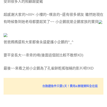
受到很多人的照顧跟愛戴
超感謝大家的>/////< 小樓的~噗浪的~還有很多網友 雖然她現在
有時候魯到她老母都要起笑了~~ 小企鵝就是企鵝家族的寶貝
爸爸媽媽還有大家都會永遠愛護小企鵝的^_^
要平安長大~~乖乖的唷(後面這個就比較不敢想XD)
最後~~來看之前小企鵝為了孔雀餅乾搖咖稱的影片吧!!XD
台胞證急件只要1天！費用&辦理資料全在這