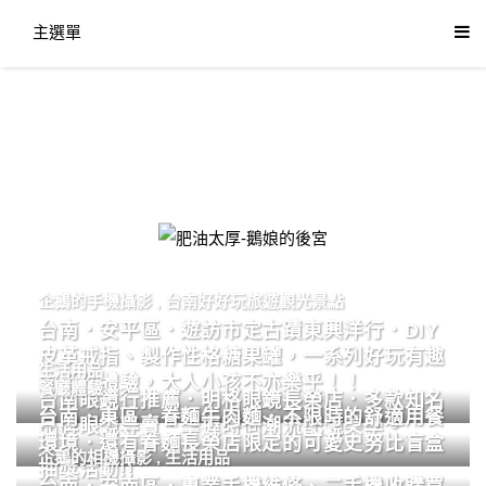
主選單
肥油太厚-鵝娘的後宮
企鵝的手機攝影
,
台南好好玩旅遊觀光景點
台南．安平區．遊訪市定古蹟東興洋行．DIY
皮革戒指、製作性格糖果罐，一系列好玩有趣
生活用品
的手作體驗，大人小孩不亦樂乎！！
餐廳體驗
台南眼鏡行推薦．明格眼鏡長榮店．多款知名
台南．東區．眷麵牛肉麵．不限時的舒適用餐
品牌眼鏡專賣．掌握時尚潮流配鏡美學。
環境．還有眷麵長榮店限定的可愛史努比盲盒
企鵝的相機攝影
,
生活用品
抽獎活動!!