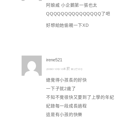
阿娘威 小企鵝第一張也太
QQQQQQQQQQQQQQQ了吧
好想給她偷親一下XD
irene521
2010-09-08 於 11:27:03
總覺得小孩長的好快
一下子就2歲了
不知不覺很快又要到了上學的年紀
紀錄每一段成長過程
這是有小孩的快樂