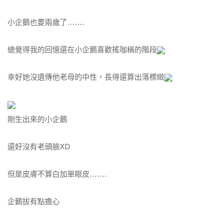
小企鵝也要兩歲了…….
總覺得我的回憶還在小企鵝喜歡搖咖稱的階段
幸好她沒遺傳他老母的中性，長得還算出落標緻
剛生出來的小企鵝
還好沒有老頭臉XD
但是皮膚不算白加單眼皮…….
企鵝拔有點擔心