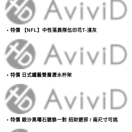
特價 【NFL】中性落肩隊伍印花T-淺灰
特價 日式鐵藝雙層瀝水杯架
特價 銀沙黑曜石貔貅一對 招財避邪 / 兩尺寸可挑