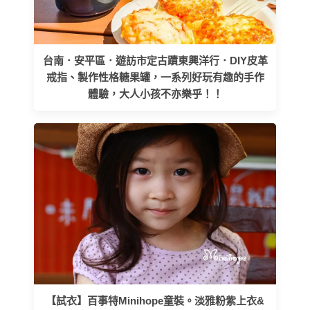
台南．安平區．遊訪市定古蹟東興洋行．DIY皮革
戒指、製作性格糖果罐，一系列好玩有趣的手作
體驗，大人小孩不亦樂乎！！
【試衣】百事特Minihope童裝。淡雅粉紫上衣&