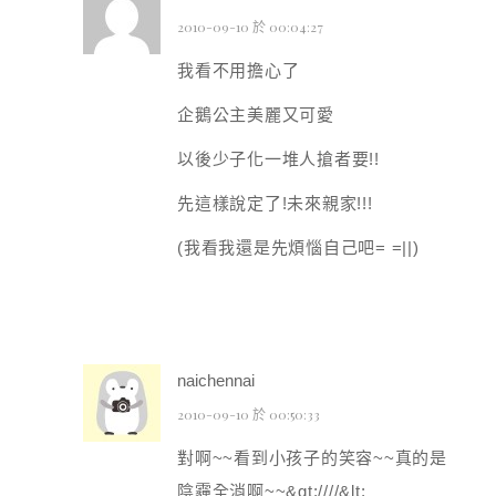
2010-09-10 於 00:04:27
我看不用擔心了
企鵝公主美麗又可愛
以後少子化一堆人搶者要!!
先這樣說定了!未來親家!!!
(我看我還是先煩惱自己吧= =||)
naichennai
2010-09-10 於 00:50:33
對啊~~看到小孩子的笑容~~真的是
陰霾全消啊~~&gt;////&lt;