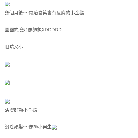
幾個月後~~開始會笑會有反應的小企鵝
圓圓的臉好像麵龜XDDDDD
眼睛又小
活潑好動小企鵝
沒啥頭髮~~像極小男生