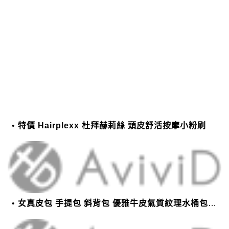
特價 Hairplexx 杜拜赫莉絲 頭皮舒活按摩小粉刷
女真皮包 手提包 斜背包 優雅牛皮氣質紋理水桶包(2色)【XBO7950112】＊艾美時尚(現+預)