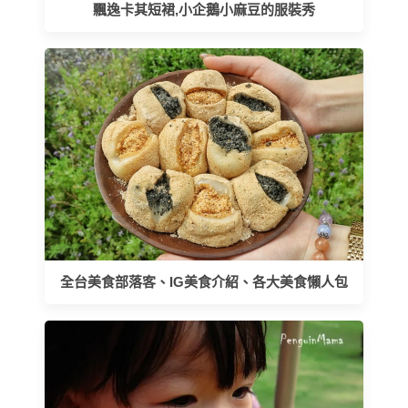
飄逸卡其短裙,小企鵝小麻豆的服裝秀
全台美食部落客、IG美食介紹、各大美食懶人包