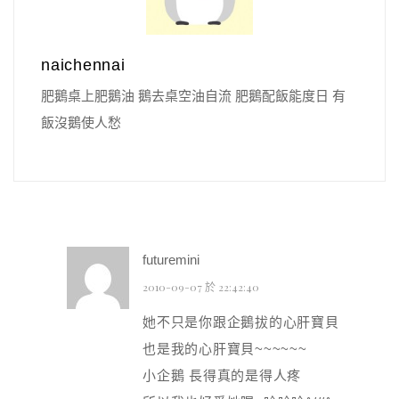
naichennai
肥鵝桌上肥鵝油 鵝去桌空油自流 肥鵝配飯能度日 有
飯沒鵝使人愁
futuremini
2010-09-07 於 22:42:40
她不只是你跟企鵝拔的心肝寶貝
也是我的心肝寶貝~~~~~~
小企鵝 長得真的是得人疼