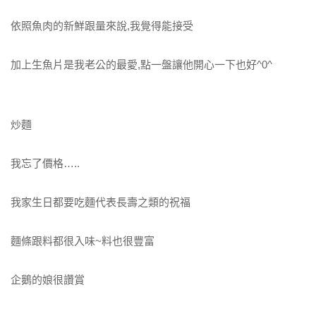
依照魚肉的新鮮跟量來說,我覺得能接受
加上生魚片是我老公的最愛,點一盤讓他開心一下也好^0^
炒麵
我忘了價格…..
我家生日都要吃麵代表長壽之類的祝福
麵條跟料都很入味~料也很豐富
企鵝的娘很讚賞