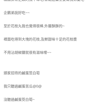
企鵝弟說好吃~~
至於花枝丸我也覺得很棒,外層酥酥的~
裡面吃得到大塊的花枝,及鮮甜味十足的花枝漿
不用沾胡椒鹽就很有滋味哩~~
頭家招待的鹹蛋筊白筍
我只聽過鹹蛋苦瓜@0@
沒聽過鹹蛋筊白筍~