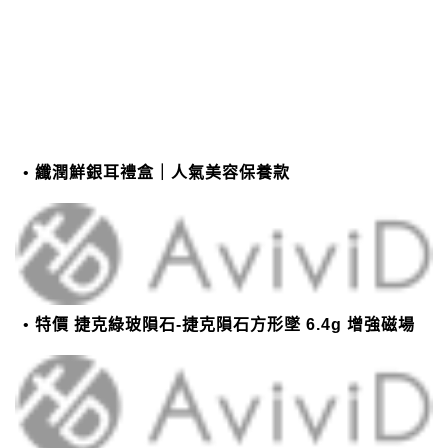
纖潤鮮銀耳禮盒｜人氣美容保養款
特價 捷克綠玻隕石-捷克隕石方形墜 6.4g 增強磁場