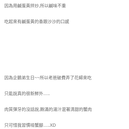
因為用鹹蛋黃拌炒,所以鹹味不重
吃起來有鹹蛋黃的香跟沙沙的口感
因為企鵝弟生日~~所以老爸破費弄了花蟳來吃
只能說真的很新鮮外…..
肉質彈牙的沒話說,飽滿的湯汁混著清甜的蟹肉
只可惜我習慣啃蟹腳…..XD