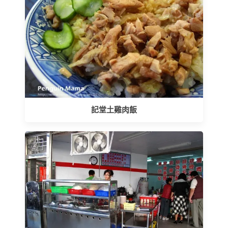
記堂土雞肉飯