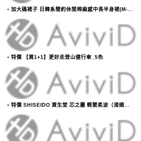
加大碼裙子 日韓系簡約休閒棉麻感中長半身裙(M-2XL)【XMS54038】＊艾美時尚(現+預)
特價 【買1+1】更好走登山健行傘_5色
特價 SHISEIDO 資生堂 芯之麗 輕縈柔波（滑順潤澤）護髮乳 1000g