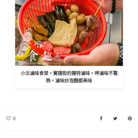
小北滷味食堂。實踐街的獨特滷味。呷滷味不驚
熱。滷味炒泡麵都美味
0