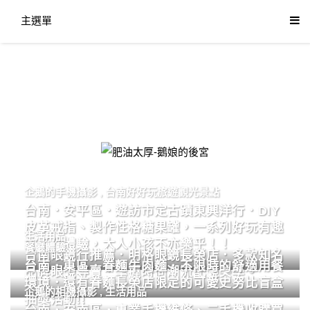
主選單
肥油太厚-鵝娘的後宮
企鵝的手機攝影
,
台南好好玩旅遊觀光景點
台南．安平區．遊訪市定古蹟東興洋行．DIY
皮革戒指、製作性格糖果罐，一系列好玩有趣
生活用品
的手作體驗，大人小孩不亦樂乎！！
餐廳體驗
台南眼鏡行推薦．明格眼鏡長榮店．多款知名
台南．東區．眷麵牛肉麵．不限時的舒適用餐
品牌眼鏡專賣．掌握時尚潮流配鏡美學。
環境．還有眷麵長榮店限定的可愛史努比盲盒
企鵝的相機攝影
,
生活用品
抽獎活動!!