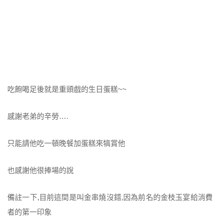
吃飽喝足後就是重頭戲的生日蛋糕~~
感謝老弟的辛勞….
只能請他吃一頓晚餐加蛋糕來犒賞他
也感謝他很捧場的說
備註一下,目前這間是叫金串燒沒錯,因為前名的金枝玉宴給消費
者的第一印象