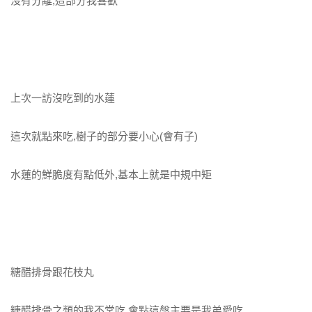
沒有分離,這部分我喜歡
上次一訪沒吃到的水蓮
這次就點來吃,樹子的部分要小心(會有子)
水蓮的鮮脆度有點低外,基本上就是中規中矩
糖醋排骨跟花枝丸
糖醋排骨之類的我不常吃,會點這盤主要是我弟愛吃