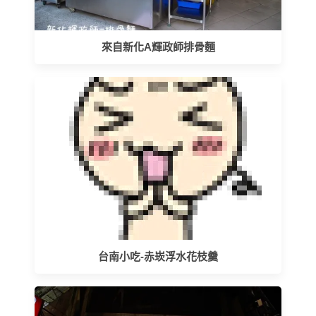
來自新化A輝政師排骨麵
台南小吃-赤崁浮水花枝羹