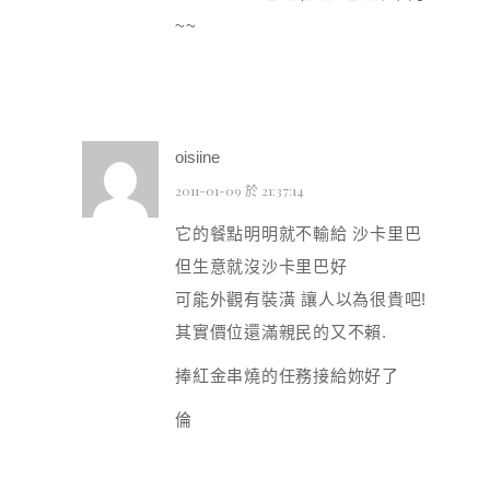
~~
oisiine
2011-01-09 於 21:37:14
它的餐點明明就不輸給 沙卡里巴
但生意就沒沙卡里巴好
可能外觀有裝潢 讓人以為很貴吧!
其實價位還滿親民的又不賴.
捧紅金串燒的任務接給妳好了
倫