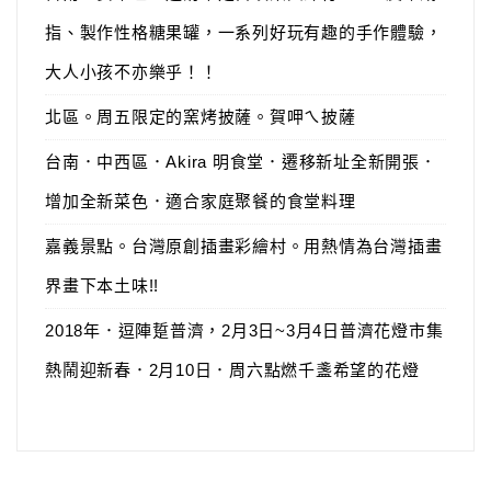
指、製作性格糖果罐，一系列好玩有趣的手作體驗，
大人小孩不亦樂乎！！
北區。周五限定的窯烤披薩。賀呷ㄟ披薩
台南．中西區．Akira 明食堂．遷移新址全新開張．
增加全新菜色．適合家庭聚餐的食堂料理
嘉義景點。台灣原創插畫彩繪村。用熱情為台灣插畫
界畫下本土味!!
2018年．逗陣踅普濟，2月3日~3月4日普濟花燈市集
熱鬧迎新春．2月10日．周六點燃千盞希望的花燈