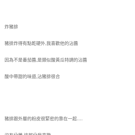
炸豬排
豬排炸得有點乾硬外,我喜歡他的沾醬
因為不是番茄醬,是類似酸黃瓜特調的沾醬
酸中帶甜的味道,沾豬排很合
豬排跟外層的粉皮很緊密的靠在一起….