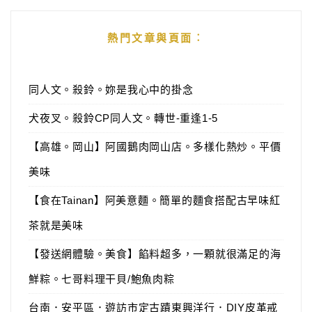
熱門文章與頁面︰
同人文。殺鈴。妳是我心中的掛念
犬夜叉。殺鈴CP同人文。轉世-重逢1-5
【高雄。岡山】阿國鵝肉岡山店。多樣化熱炒。平價
美味
【食在Tainan】阿美意麵。簡單的麵食搭配古早味紅
茶就是美味
【發送網體驗。美食】餡料超多，一顆就很滿足的海
鮮粽。七哥料理干貝/鮑魚肉粽
台南．安平區．遊訪市定古蹟東興洋行．DIY皮革戒