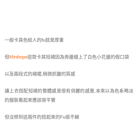
一般卡其色給人的fu就是厚重
但
Minihope
這款卡其短裙因為旁邊縫上了白色小花邊的假口袋
以及兩段式的裙襬,稍微抓皺的質感
讓上衣搭配短裙的整體感是很有俏麗的感覺,本來以為色系略淡
的服裝看起來應該很平實
但沒想到這兩件的搭起來的Fu很不賴