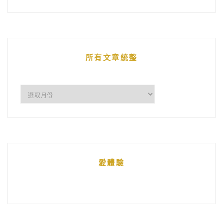
鵝
的
文
章
所有文章統整
所
有
文
章
統
愛體驗
整