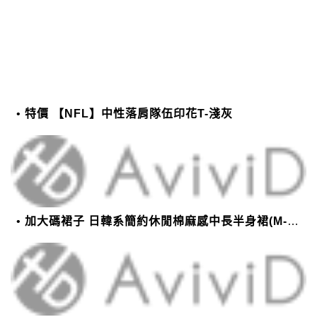
特價 【NFL】中性落肩隊伍印花T-淺灰
加大碼裙子 日韓系簡約休閒棉麻感中長半身裙(M-2XL)【XMS54038】＊艾美時尚(現+預)