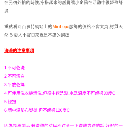
在民宿外拍的時候,穿搭起來的感覺讓小企鵝在活動中很輕盈舒
適
重點看到百事特網站上的
Minihope
服飾的價格不會太貴,材質天
然,對愛人小寶貝來說是不錯的選擇
洗滌的注意事項
1.不可乾洗
2.不可漂白
3.平放乾燥
4.可使用洗衣機清洗,但須中速洗滌,水洗溫度不可超過30度C
5.輕扭
6.請中溫墊布熨燙,但不超過120度C
因為是棉製品,若洗滌的時候不注意一下洗滌方法的話,好好的一