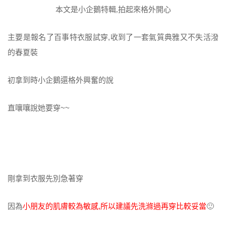
本文是小企鵝特輯,拍起來格外開心
主要是報名了百事特衣服試穿,收到了一套氣質典雅又不失活潑
的春夏裝
初拿到時小企鵝還格外興奮的說
直嚷嚷說她要穿~~
剛拿到衣服先別急著穿
因為
小朋友的肌膚較為敏感,所以建議先洗滌過再穿比較妥當
🙂