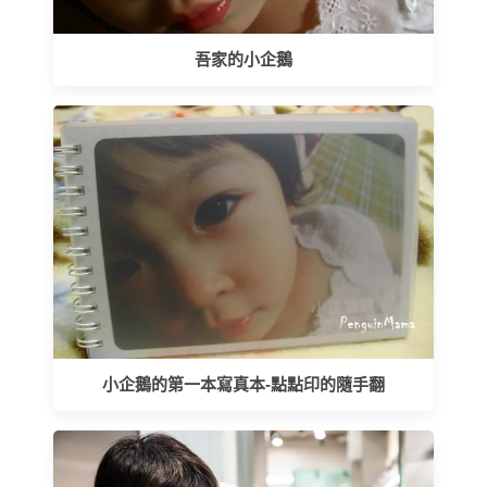
吾家的小企鵝
小企鵝的第一本寫真本-點點印的隨手翻