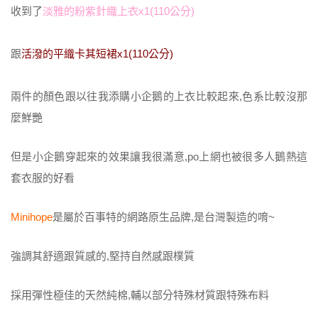
收到了
淡雅的粉紫針織上衣x1(110公分)
跟
活潑的平織卡其短裙x1(110公分)
兩件的顏色跟以往我添購小企鵝的上衣比較起來,色系比較沒那
麼鮮艷
但是小企鵝穿起來的效果讓我很滿意,po上網也被很多人鵝熱這
套衣服的好看
Minihope
是屬於百事特的網路原生品牌,是台灣製造的唷~
強調其舒適跟質感的,堅持自然感跟樸質
採用彈性極佳的天然純棉,輔以部分特殊材質跟特殊布料