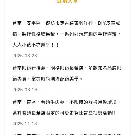
近期文章
台南．安平區．遊訪市定古蹟東興洋行．DIY皮革戒
指、製作性格糖果罐，一系列好玩有趣的手作體驗，
大人小孩不亦樂乎！！
2026-03-28
台南眼鏡行推薦．明格眼鏡長榮店．多款知名品牌眼
鏡專賣．掌握時尚潮流配鏡美學。
2026-03-19
台南．東區．眷麵牛肉麵．不限時的舒適用餐環境．
還有眷麵長榮店限定的可愛史努比盲盒抽獎活動!!
2025-11-18