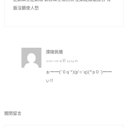
飯沒鵝使人愁
濮陽佩珊
2013-05-15 於 14:14:16
ぉ━━(′０q`*)(p′○`q)(*′p０`)━━
ぃ!!
關閉留言