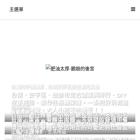
主選單
肥油太厚-鵝娘的後宮
企鵝的手機攝影
,
台南好好玩旅遊觀光景點
台南．安平區．遊訪市定古蹟東興洋行．DIY
皮革戒指、製作性格糖果罐，一系列好玩有趣
生活用品
的手作體驗，大人小孩不亦樂乎！！
餐廳體驗
台南眼鏡行推薦．明格眼鏡長榮店．多款知名
台南．東區．眷麵牛肉麵．不限時的舒適用餐
品牌眼鏡專賣．掌握時尚潮流配鏡美學。
環境．還有眷麵長榮店限定的可愛史努比盲盒
企鵝的相機攝影
,
生活用品
抽獎活動!!