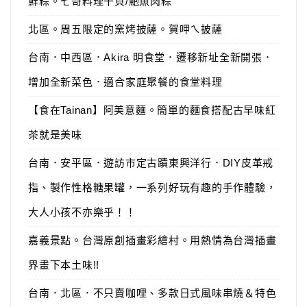
鮮粽。七哥料理干貝/鮑魚肉粽
北區。周五限定的窯烤披薩。賀呷ㄟ披薩
台南．中西區．Akira 明食堂．遷移新址全新開張．
增加全新菜色．適合家庭聚餐的食堂料理
【食在Tainan】阿美意麵。簡單的麵食搭配古早味紅
茶就是美味
台南．安平區．遊訪市定古蹟東興洋行．DIY皮革戒
指、製作性格糖果罐，一系列好玩有趣的手作體驗，
大人小孩不亦樂乎！！
嘉義景點。台灣原創插畫彩繪村。用熱情為台灣插畫
界畫下本土味!!
台南．北區．不只賣咖哩、多款日式風味串燒＆特色