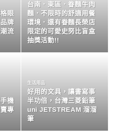
台南．東區．眷麵牛肉
明格眼
麵．不限時的舒適用餐
名品牌
環境．還有眷麵長榮店
尚潮流
限定的可愛史努比盲盒
抽獎活動!!
生活用品
好用的文具，讓書寫事
業手機
半功倍，台灣三菱鉛筆
買賣專
uni JETSTREAM 溜溜
筆