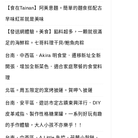
【食在Tainan】阿美意麵。簡單的麵食搭配古
早味紅茶就是美味
【發送網體驗。美食】餡料超多，一顆就很滿
足的海鮮粽。七哥料理干貝/鮑魚肉粽
台南．中西區．Akira 明食堂．遷移新址全新
開張．增加全新菜色．適合家庭聚餐的食堂料
理
北區。周五限定的窯烤披薩。賀呷ㄟ披薩
台南．安平區．遊訪市定古蹟東興洋行．DIY
皮革戒指、製作性格糖果罐，一系列好玩有趣
的手作體驗，大人小孩不亦樂乎！！
台南．中西區．A Little 失控．荷蘭小鬆餅．