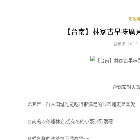
吃吃喝
【台南】林家古早味廣
發佈於 2012-
企鵝家對火
尤其是一群人圍爐吃能吃得很滿足的沙茶爐更是喜愛
台南的沙茶爐林立,從有名的小豪洲到瑞穗
各式各樣的沙茶爐不勝枚舉~~