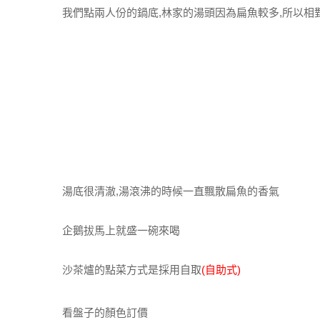
我們點兩人份的鍋底,林家的湯頭因為扁魚較多,所以相
湯底很清澈,湯滾沸的時候一直飄散扁魚的香氣
企鵝拔馬上就盛一碗來喝
沙茶爐的點菜方式是採用自取
(自助式)
看盤子的顏色訂價