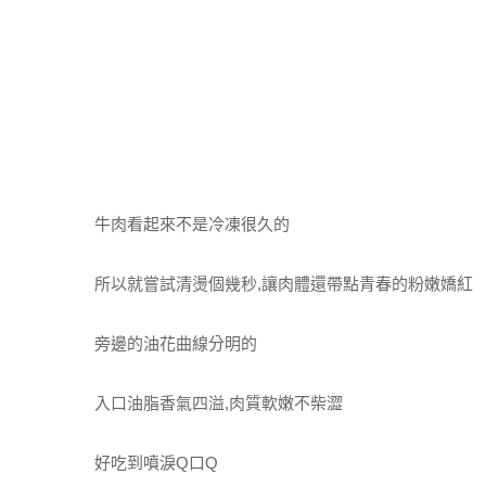
牛肉看起來不是冷凍很久的
所以就嘗試清燙個幾秒,讓肉體還帶點青春的粉嫩嬌紅
旁邊的油花曲線分明的
入口油脂香氣四溢,肉質軟嫩不柴澀
好吃到噴淚Q口Q