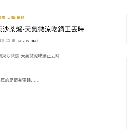
喝-火鍋.燒烤
東沙茶爐-天氣微涼吃鍋正丟時
10-23 由
naichennai
鍋真的是情有獨鍾……