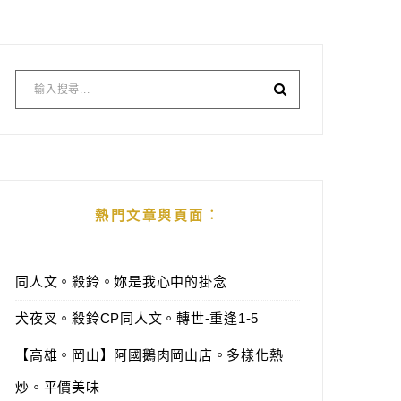
熱門文章與頁面︰
同人文。殺鈴。妳是我心中的掛念
犬夜叉。殺鈴CP同人文。轉世-重逢1-5
【高雄。岡山】阿國鵝肉岡山店。多樣化熱
炒。平價美味