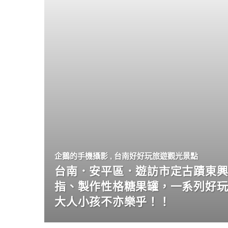
企鵝的手機攝影
,
台南好好玩旅遊觀光景點
台南．安平區．遊訪市定古蹟東興
指、製作性格糖果罐，一系列好
大人小孩不亦樂乎！！