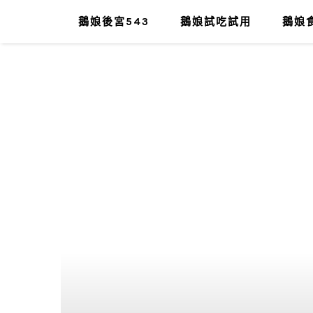
鵝娘後宮543
鵝娘試吃試用
鵝娘食
肥油太厚