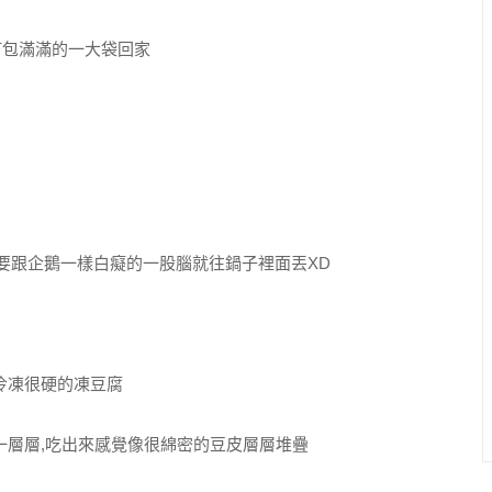
是打包滿滿的一大袋回家
不要跟企鵝一樣白癡的一股腦就往鍋子裡面丟XD
冷凍很硬的凍豆腐
一層層,吃出來感覺像很綿密的豆皮層層堆疊