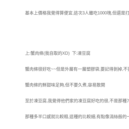
基本上價格我覺得算便宜,這次3人雖吃1000塊,但還
上:蟹肉條(我自取的XD) 下:凍豆腐
蟹肉條很好吃~~但是外層有一層塑膠袋,要記得剝掉,
蟹肉條的鮮甜味足夠,但不要久煮,容易散開
至於凍豆腐,我覺得他們家的凍豆腐好吃的很,不是那種
那種多半口感就比較粗,這種的比較細,有點像涓絲般的