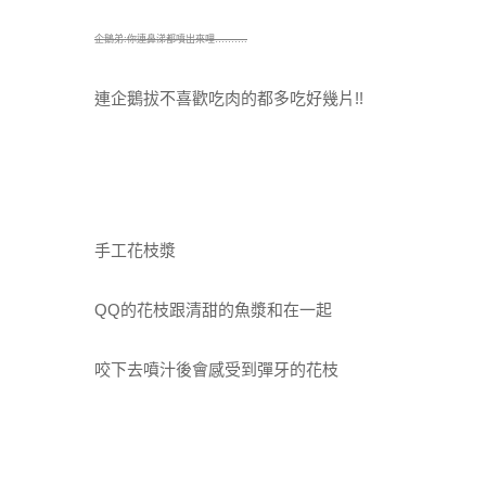
企鵝弟:你連鼻涕都噴出來哩……….
連企鵝拔不喜歡吃肉的都多吃好幾片!!
手工花枝漿
QQ的花枝跟清甜的魚漿和在一起
咬下去噴汁後會感受到彈牙的花枝