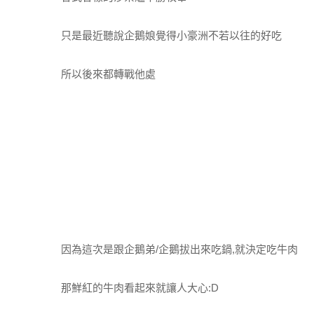
只是最近聽說企鵝娘覺得小豪洲不若以往的好吃
所以後來都轉戰他處
因為這次是跟企鵝弟/企鵝拔出來吃鍋,就決定吃牛肉
那鮮紅的牛肉看起來就讓人大心:D