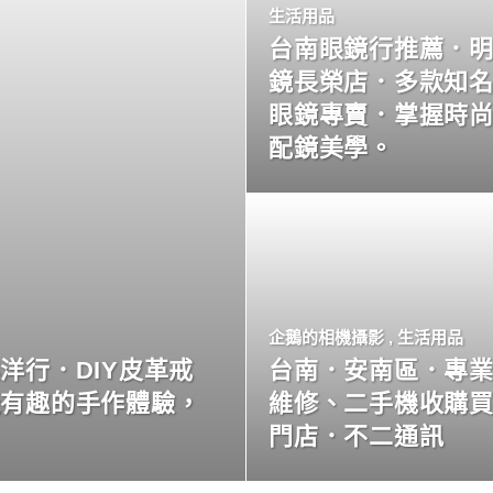
生活用品
台南眼鏡行推薦．
鏡長榮店．多款知
眼鏡專賣．掌握時
配鏡美學。
企鵝的相機攝影
,
生活用品
洋行．DIY皮革戒
台南．安南區．專
玩有趣的手作體驗，
維修、二手機收購
門店．不二通訊