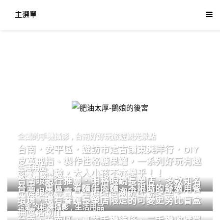
主選單
肥油太厚-鵝娘的後宮
企鵝的手機攝影
,
台南好好玩旅遊觀光景點
台南．安平區．遊訪市定古蹟東興洋行．DIY
皮革戒指、製作性格糖果罐，一系列好玩有趣
生活用品
的手作體驗，大人小孩不亦樂乎！！
餐廳體驗
台南眼鏡行推薦．明格眼鏡長榮店．多款知名
台南．東區．眷麵牛肉麵．不限時的舒適用餐
品牌眼鏡專賣．掌握時尚潮流配鏡美學。
環境．還有眷麵長榮店限定的可愛史努比盲盒
企鵝的相機攝影
,
生活用品
抽獎活動!!