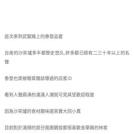
這次來到武聖路上的泰發品嘗
台南的沙茶爐多半都歷史悠久,許多都已經有二三十年以上的名
聲
泰發也是被報章雜誌導過的店家:D
看到人聲鼎沸的滿滿人潮就可見其受歡迎程度
因為沙茶爐的食材跟味道其實大同小異
目前對於湯頭的部分我跟鵝拔都很喜歡金華路的林家