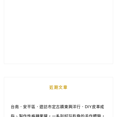
近期文章
台南．安平區．遊訪市定古蹟東興洋行．DIY皮革戒
指、製作性格糖果罐，一系列好玩有趣的手作體驗，