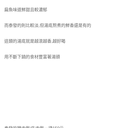
扁魚味道鮮甜且較濃郁
而泰發的則比較淡,但湯底熬煮的鮮香還是有的
這類的湯底就是越滾越香,越好喝
用不斷下鍋的食材豐富著湯頭