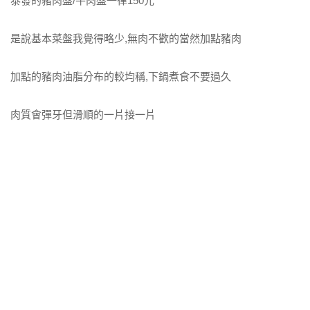
泰發的豬肉盤/牛肉盤一律150元
是說基本菜盤我覺得略少,無肉不歡的當然加點豬肉
加點的豬肉油脂分布的較均稱,下鍋煮食不要過久
肉質會彈牙但滑順的一片接一片