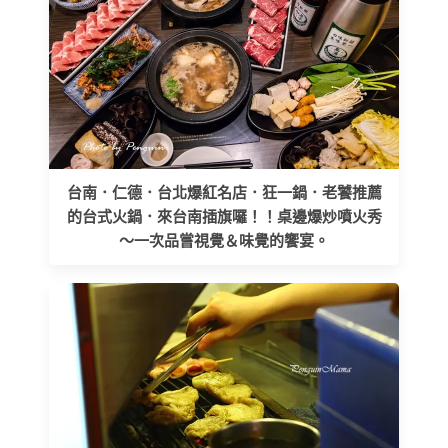
台南．仁德．台北爆紅名店．狂一鍋．老饕推薦
的台式火鍋．來台南插旗囉！！桌邊爆炒噴火秀
～一次品嘗視覺＆味覺的饗宴。