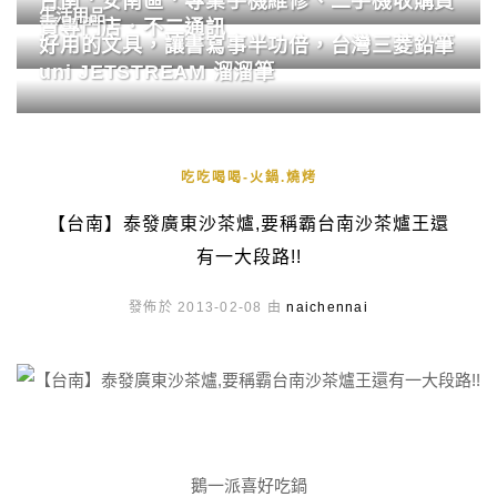
台南．安南區．專業手機維修、二手機收購買
生活用品
賣專門店．不二通訊
好用的文具，讓書寫事半功倍，台灣三菱鉛筆
uni JETSTREAM 溜溜筆
吃吃喝喝-火鍋.燒烤
【台南】泰發廣東沙茶爐,要稱霸台南沙茶爐王還
有一大段路!!
發佈於 2013-02-08 由
naichennai
鵝一派喜好吃鍋