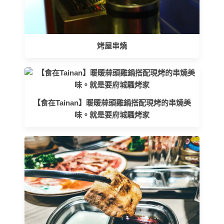
烤屋串燒
【食在Tainan】暖暖蒜頭雞鍋搭配現烤的串燒美
味。就是要府城騷烤家