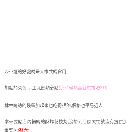
沙茶爐的好處就是大家共鍋食用
加點的菜色,手工丸餃類必點
(這時候熱量就忽視吧XD)
林林總總的幾盤加起來也吃得很飽,價格也平易近人
本來要點店內暢銷的酥炸花枝丸,沒想到店家太忙就沒有提供那
道菜色
(殘念)