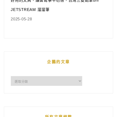
好用的文具，讓書寫事半功倍，台灣三菱鉛筆uni
JETSTREAM 溜溜筆
2025-05-28
企鵝的文章
企
鵝
的
文
章
所有文章統整