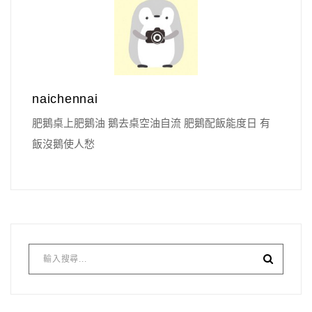
naichennai
肥鵝桌上肥鵝油 鵝去桌空油自流 肥鵝配飯能度日 有
飯沒鵝使人愁