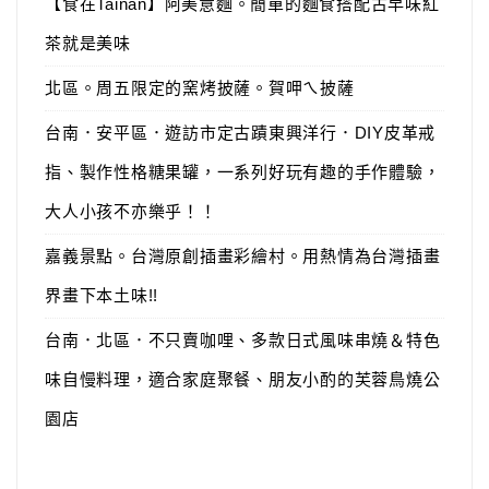
【食在Tainan】阿美意麵。簡單的麵食搭配古早味紅
茶就是美味
北區。周五限定的窯烤披薩。賀呷ㄟ披薩
台南．安平區．遊訪市定古蹟東興洋行．DIY皮革戒
指、製作性格糖果罐，一系列好玩有趣的手作體驗，
大人小孩不亦樂乎！！
嘉義景點。台灣原創插畫彩繪村。用熱情為台灣插畫
界畫下本土味!!
台南．北區．不只賣咖哩、多款日式風味串燒＆特色
味自慢料理，適合家庭聚餐、朋友小酌的芙蓉鳥燒公
園店