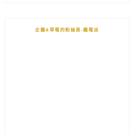
企鵝&草莓的粉絲頁-鵝莓派