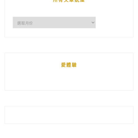
所
有
文
章
統
愛體驗
整