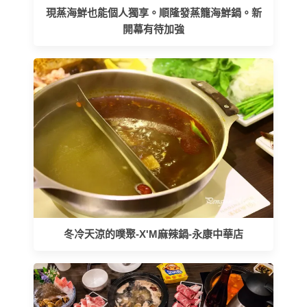
現蒸海鮮也能個人獨享。順隆發蒸籠海鮮鍋。新
開幕有待加強
冬冷天涼的噗聚-X'M麻辣鍋-永康中華店