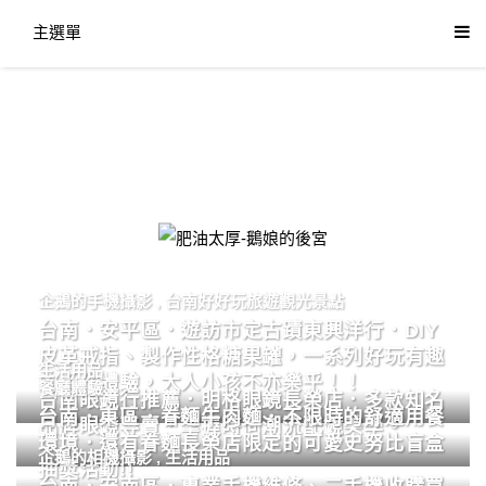
主選單
肥油太厚-鵝娘的後宮
企鵝的手機攝影
,
台南好好玩旅遊觀光景點
台南．安平區．遊訪市定古蹟東興洋行．DIY
皮革戒指、製作性格糖果罐，一系列好玩有趣
生活用品
的手作體驗，大人小孩不亦樂乎！！
餐廳體驗
台南眼鏡行推薦．明格眼鏡長榮店．多款知名
台南．東區．眷麵牛肉麵．不限時的舒適用餐
品牌眼鏡專賣．掌握時尚潮流配鏡美學。
環境．還有眷麵長榮店限定的可愛史努比盲盒
企鵝的相機攝影
,
生活用品
抽獎活動!!