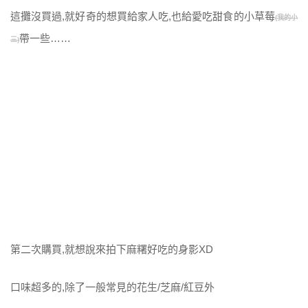
這攤沒買過,就好奇的想買給家人吃,也給愛吃甜食的小草莓
(我的小
帶一些……
三)
第二次購買,就想說來拍下麻糬好吃的身影XD
口味超多的,除了一般常見的花生/芝麻/紅豆外