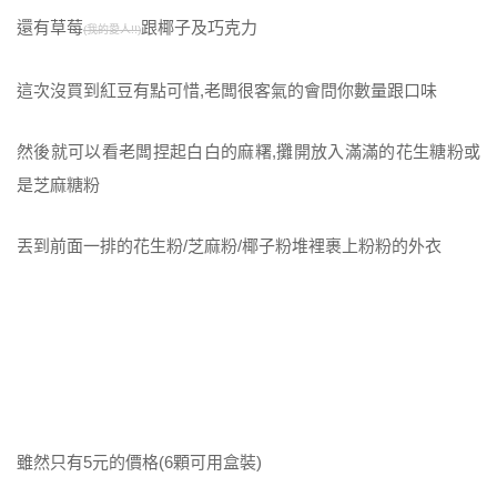
還有草莓
跟椰子及巧克力
(我的愛人!!)
這次沒買到紅豆有點可惜,老闆很客氣的會問你數量跟口味
然後就可以看老闆捏起白白的麻糬,攤開放入滿滿的花生糖粉或
是芝麻糖粉
丟到前面一排的花生粉/芝麻粉/椰子粉堆裡裹上粉粉的外衣
雖然只有5元的價格(6顆可用盒裝)