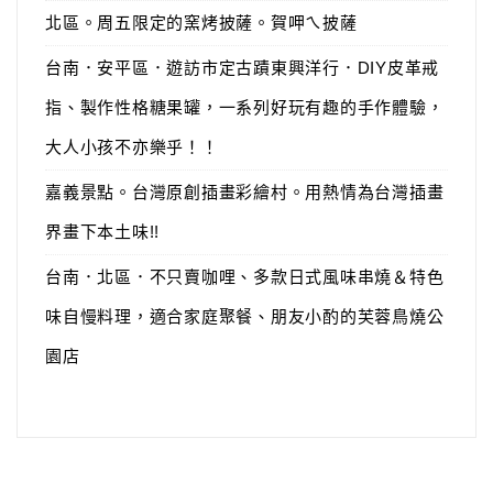
北區。周五限定的窯烤披薩。賀呷ㄟ披薩
台南．安平區．遊訪市定古蹟東興洋行．DIY皮革戒
指、製作性格糖果罐，一系列好玩有趣的手作體驗，
大人小孩不亦樂乎！！
嘉義景點。台灣原創插畫彩繪村。用熱情為台灣插畫
界畫下本土味!!
台南．北區．不只賣咖哩、多款日式風味串燒＆特色
味自慢料理，適合家庭聚餐、朋友小酌的芙蓉鳥燒公
園店