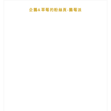
企鵝&草莓的粉絲頁-鵝莓派