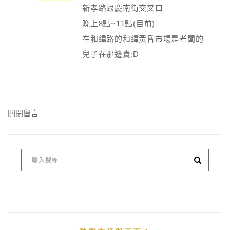
新孝路跟慶南街交叉口
晚上8點~11點(目前)
在和緯路的和緯黃昏市場是老闆的
兒子在那邊賣:D
關閉留言