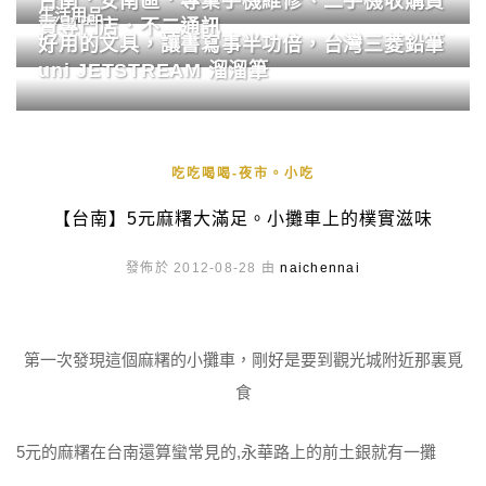
台南．安南區．專業手機維修、二手機收購買
生活用品
賣專門店．不二通訊
好用的文具，讓書寫事半功倍，台灣三菱鉛筆
uni JETSTREAM 溜溜筆
吃吃喝喝-夜市。小吃
【台南】5元麻糬大滿足。小攤車上的樸實滋味
發佈於 2012-08-28 由
naichennai
第一次發現這個麻糬的小攤車，剛好是要到觀光城附近那裏覓
食
5元的麻糬在台南還算蠻常見的,永華路上的前土銀就有一攤