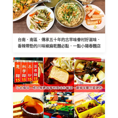
台南．南區．傳承五十年的古早味眷村好滋味．
香辣帶勁的川味椒麻乾麵必點．一點小陽春麵店