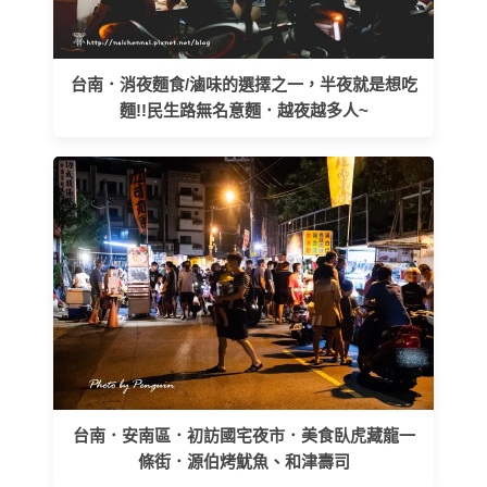
台南．消夜麵食/滷味的選擇之一，半夜就是想吃
麵!!民生路無名意麵．越夜越多人~
台南．安南區．初訪國宅夜市．美食臥虎藏龍一
條街．源伯烤魷魚、和津壽司