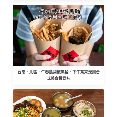
台南．北區．午春黑胡椒黑輪．下午茶來幾周台
式美食最對味