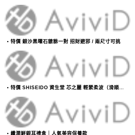
特價 銀沙黑曜石貔貅一對 招財避邪 / 兩尺寸可挑
特價 SHISEIDO 資生堂 芯之麗 輕縈柔波（滑順潤澤）護髮乳 1000g
纖潤鮮銀耳禮盒｜人氣美容保養款