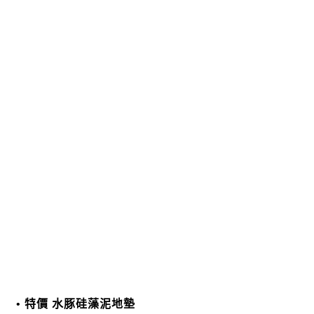
特價 水豚硅藻泥地墊