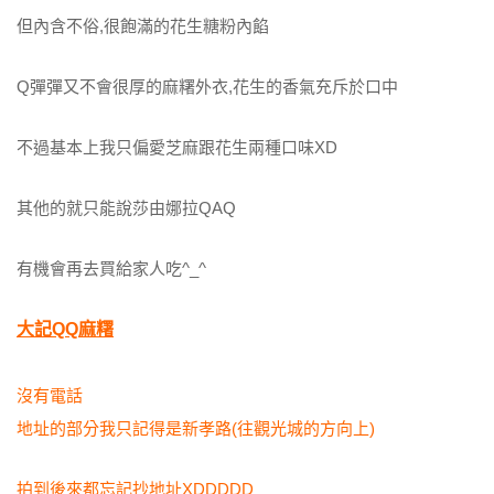
但內含不俗,很飽滿的花生糖粉內餡
Q彈彈又不會很厚的麻糬外衣,花生的香氣充斥於口中
不過基本上我只偏愛芝麻跟花生兩種口味XD
其他的就只能說莎由娜拉QAQ
有機會再去買給家人吃^_^
大記QQ麻糬
沒有電話
地址的部分我只記得是新孝路(往觀光城的方向上)
拍到後來都忘記抄地址XDDDDD