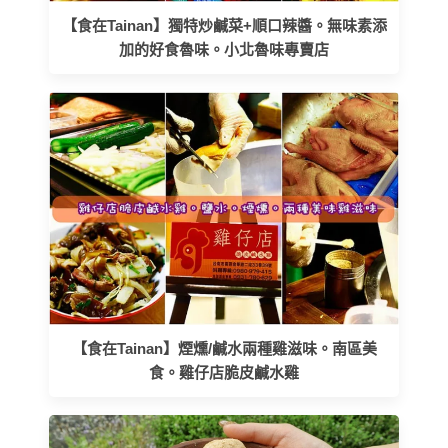
【食在Tainan】獨特炒鹹菜+順口辣醬。無味素添
加的好食魯味。小北魯味專賣店
【食在Tainan】煙燻/鹹水兩種雞滋味。南區美
食。雞仔店脆皮鹹水雞