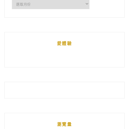
所
有
文
章
統
愛體驗
整
瀏覽量