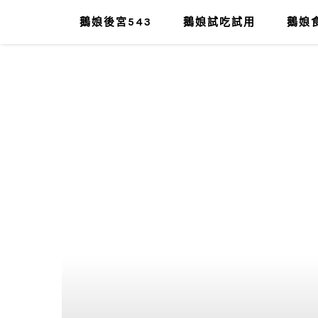
鵝娘後宮543
鵝娘試吃試用
鵝娘食
肥油太厚