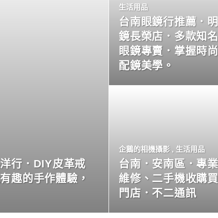
生活用品
台南眼鏡行推薦．
鏡長榮店．多款知
眼鏡專賣．掌握時
配鏡美學。
企鵝的相機攝影
,
生活用品
洋行．DIY皮革戒
台南．安南區．專
玩有趣的手作體驗，
維修、二手機收購
門店．不二通訊