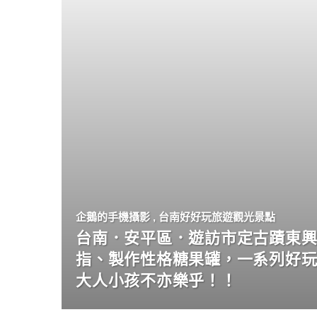
企鵝的手機攝影
,
台南好好玩旅遊觀光景點
台南．安平區．遊訪市定古蹟東興
指、製作性格糖果罐，一系列好
大人小孩不亦樂乎！！