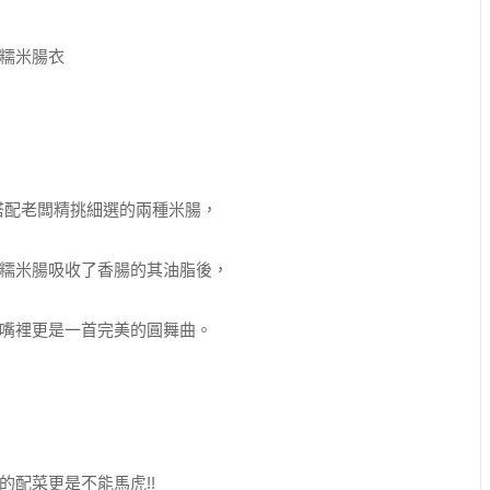
糯米腸衣
搭配老闆精挑細選的兩種米腸，
糯米腸吸收了香腸的其油脂後，
嘴裡更是一首完美的圓舞曲。
配菜更是不能馬虎!!