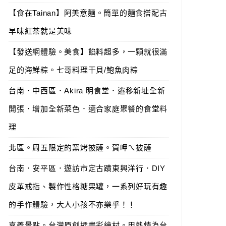
【食在Tainan】阿美意麵。簡單的麵食搭配古
早味紅茶就是美味
【發送網體驗。美食】餡料超多，一顆就很滿
足的海鮮粽。七哥料理干貝/鮑魚肉粽
台南．中西區．Akira 明食堂．遷移新址全新
開張．增加全新菜色．適合家庭聚餐的食堂料
理
北區。周五限定的窯烤披薩。賀呷ㄟ披薩
台南．安平區．遊訪市定古蹟東興洋行．DIY
皮革戒指、製作性格糖果罐，一系列好玩有趣
的手作體驗，大人小孩不亦樂乎！！
嘉義景點。台灣原創插畫彩繪村。用熱情為台