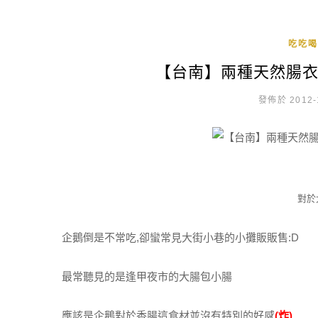
吃吃喝
【台南】兩種天然腸
發佈於 2012-
對於
企鵝倒是不常吃,卻蠻常見大街小巷的小攤販販售:D
最常聽見的是逢甲夜市的大腸包小腸
應該是企鵝對於香腸這食材並沒有特別的好感
(炸)