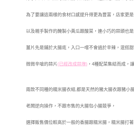
為了要讓這兩樣的食材口感提升得更為豐富，店家更是
以及親手製作的醃製小黃瓜跟酸菜，連小巧的蒜頭也是
薑片先是鋪於大腸底，入口一嚐不會過於辛辣，混搭甜
微微辛嗆的蒜片
(已經改成蒜塊)
，4種配菜集結而成，
兩款不同種的糯米腸衣組,都是天然的豬大腸衣跟豬小
老闆逆向操作，不跟市售的大腸包小腸競爭，
選擇販售價位較高於一般的香腸跟糯米腸，糯米腸打著