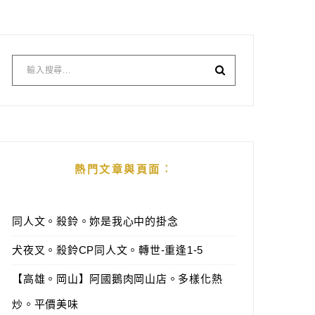
熱門文章與頁面︰
同人文。殺鈴。妳是我心中的掛念
犬夜叉。殺鈴CP同人文。轉世-重逢1-5
【高雄。岡山】阿國鵝肉岡山店。多樣化熱
炒。平價美味