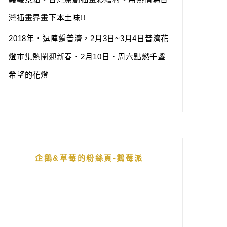
灣插畫界畫下本土味!!
2018年．逗陣踅普濟，2月3日~3月4日普濟花
燈市集熱鬧迎新春．2月10日．周六點燃千盞
希望的花燈
企鵝&草莓的粉絲頁-鵝莓派