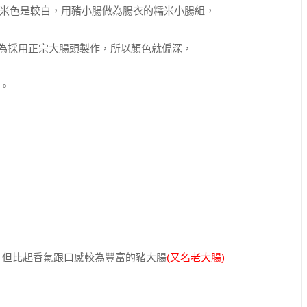
米色是較白，用豬小腸做為腸衣的糯米小腸組，
為採用正宗大腸頭製作，所以顏色就偏深，
。
，但比起香氣跟口感較為豐富的豬大腸
(又名老大腸)