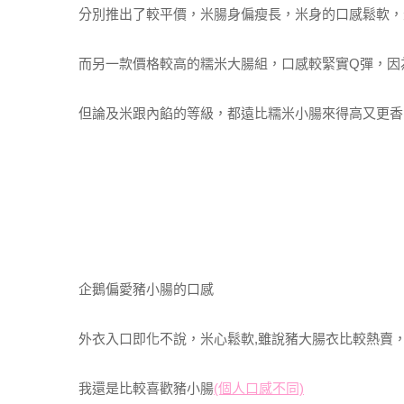
分別推出了較平價，米腸身偏瘦長，米身的口感鬆軟，
而另一款價格較高的糯米大腸組，口感較緊實Q彈，因
但論及米跟內餡的等級，都遠比糯米小腸來得高又更香
企鵝偏愛豬小腸的口感
外衣入口即化不說，米心鬆軟,雖說豬大腸衣比較熱賣
我還是比較喜歡豬小腸
(個人口感不同)