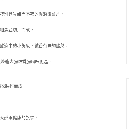
特別進貨甜而不辣的嚴選嫩薑片，
細選並切片而成，
酸適中的小黃瓜，鹹香有味的酸菜，
讓整體大腸跟香腸風味更甚。
腸衣製作而成
天然跟健康的旗號，