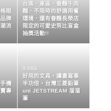
台南．東區．眷麵牛肉
明格眼
麵．不限時的舒適用餐
名品牌
環境．還有眷麵長榮店
尚潮流
限定的可愛史努比盲盒
抽獎活動!!
生活用品
好用的文具，讓書寫事
業手機
半功倍，台灣三菱鉛筆
買賣專
uni JETSTREAM 溜溜
筆