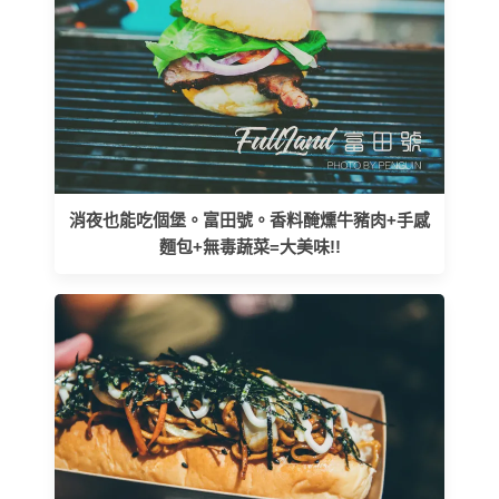
消夜也能吃個堡。富田號。香料醃燻牛豬肉+手感
麵包+無毒蔬菜=大美味!!