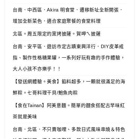
台南．中西區．Akira 明食堂．遷移新址全新開張．
增加全新菜色．適合家庭聚餐的食堂料理
北區。周五限定的窯烤披薩。賀呷ㄟ披薩
台南．安平區．遊訪市定古蹟東興洋行．DIY皮革戒
指、製作性格糖果罐，一系列好玩有趣的手作體驗，
大人小孩不亦樂乎！！
【發送網體驗。美食】餡料超多，一顆就很滿足的海
鮮粽。七哥料理干貝/鮑魚肉粽
【食在Tainan】阿美意麵。簡單的麵食搭配古早味紅
茶就是美味
台南．北區．不只賣咖哩、多款日式風味串燒＆特色