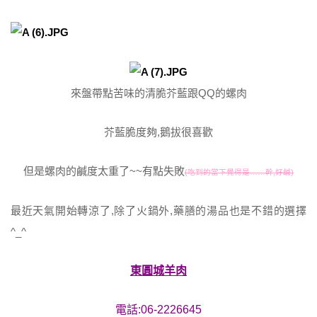
來盤帶點苦味的清脆芥藍跟QQ的螺肉
芥藍脆度夠,鵝拔很喜歡
但是螺肉的鹹度太重了~~有點失敗
(吃到的當下覺得是……幹,好鹹)
最近天氣開始轉涼了,除了火鍋外,藥膳的湯品也是不錯的選擇
^_^
東圓城羊肉
電話:06-2226645