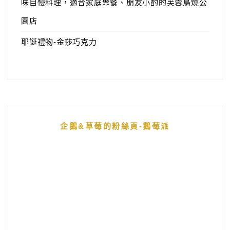
味自慢料理，適合家庭聚餐、朋友小酌的芙蓉鳥燒公
園店
耶誕禮物-金莎巧克力
企鵝&草莓的粉絲頁-鵝莓派