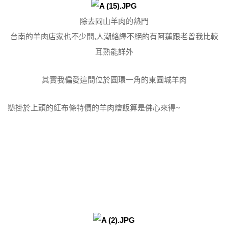
除去岡山羊肉的熱門
台南的羊肉店家也不少間,人潮絡繹不絕的有阿蓮跟老曾我比較
耳熟能詳外
其實我偏愛這間位於圓環一角的東圓城羊肉
懸掛於上頭的紅布條特價的羊肉燴飯算是佛心來得~