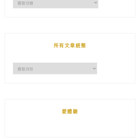
企
鵝
的
文
章
所有文章統整
所
有
文
章
統
愛體驗
整