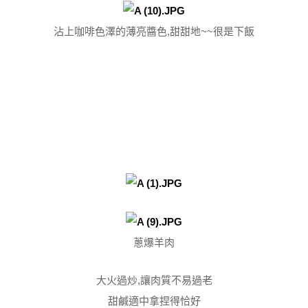
沾上咖啡色澤的薄亮醬色,甜甜地~~很是下飯
蔥爆羊肉
大火過炒,讓肉質不易過老
甜鹹適中拿捏得恰好