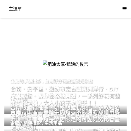
主選單
肥油太厚-鵝娘的後宮
企鵝的手機攝影
,
台南好好玩旅遊觀光景點
台南．安平區．遊訪市定古蹟東興洋行．DIY
皮革戒指、製作性格糖果罐，一系列好玩有趣
生活用品
的手作體驗，大人小孩不亦樂乎！！
餐廳體驗
台南眼鏡行推薦．明格眼鏡長榮店．多款知名
台南．東區．眷麵牛肉麵．不限時的舒適用餐
品牌眼鏡專賣．掌握時尚潮流配鏡美學。
環境．還有眷麵長榮店限定的可愛史努比盲盒
企鵝的相機攝影
,
生活用品
抽獎活動!!