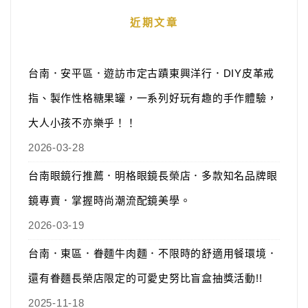
近期文章
台南．安平區．遊訪市定古蹟東興洋行．DIY皮革戒
指、製作性格糖果罐，一系列好玩有趣的手作體驗，
大人小孩不亦樂乎！！
2026-03-28
台南眼鏡行推薦．明格眼鏡長榮店．多款知名品牌眼
鏡專賣．掌握時尚潮流配鏡美學。
2026-03-19
台南．東區．眷麵牛肉麵．不限時的舒適用餐環境．
還有眷麵長榮店限定的可愛史努比盲盒抽獎活動!!
2025-11-18