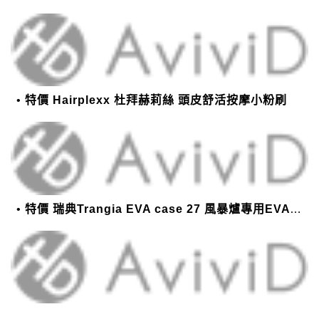
特價 Hairplexx 杜拜赫莉絲 頭皮舒活按摩小粉刷
特價 瑞典Trangia EVA case 27 風暴爐專用EVA 防護外盒(小)-黑