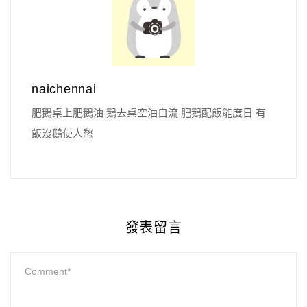
naichennai
肥鵝桌上肥鵝油 鵝去桌空油自流 肥鵝配飯能度日 有
飯沒鵝使人愁
發表留言