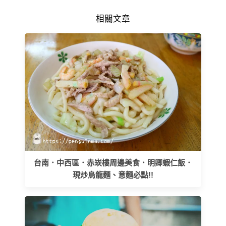
相關文章
台南．中西區．赤崁樓周邊美食．明卿蝦仁飯．
現炒烏龍麵、意麵必點!!