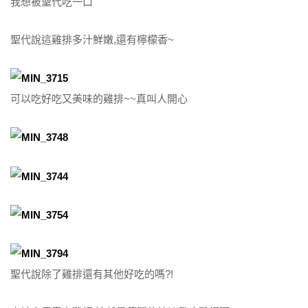
我想被聖代吃一口
聖代說這雞排多汁鮮嫩,還有檸檬香~
可以吃好吃又美味的雞排~~真叫人開心
聖代說除了雞排還有其他好吃的嗎?!