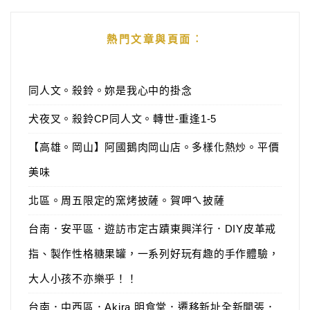
熱門文章與頁面︰
同人文。殺鈴。妳是我心中的掛念
犬夜叉。殺鈴CP同人文。轉世-重逢1-5
【高雄。岡山】阿國鵝肉岡山店。多樣化熱炒。平價
美味
北區。周五限定的窯烤披薩。賀呷ㄟ披薩
台南．安平區．遊訪市定古蹟東興洋行．DIY皮革戒
指、製作性格糖果罐，一系列好玩有趣的手作體驗，
大人小孩不亦樂乎！！
台南．中西區．Akira 明食堂．遷移新址全新開張．