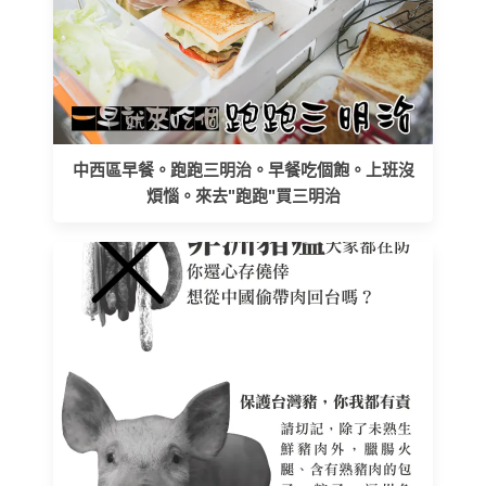
中西區早餐。跑跑三明治。早餐吃個飽。上班沒
煩惱。來去"跑跑"買三明治