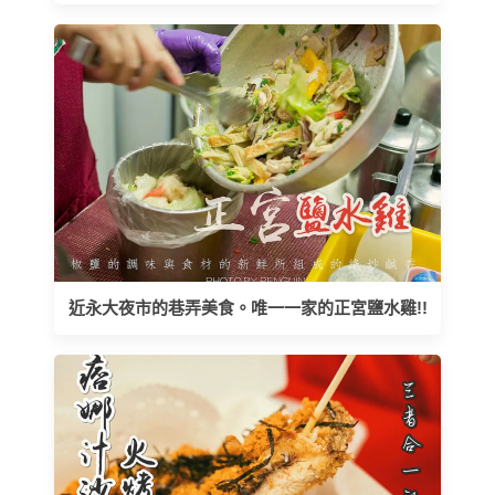
近永大夜市的巷弄美食。唯一一家的正宮鹽水雞!!