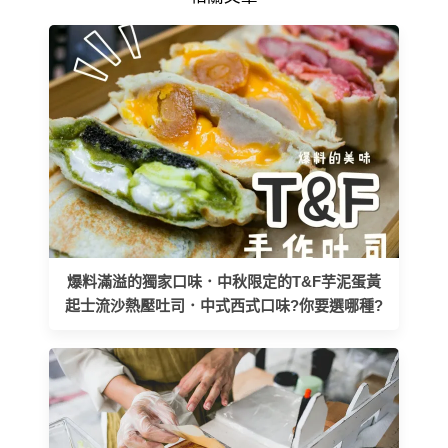
爆料滿溢的獨家口味．中秋限定的T&F芋泥蛋黃
起士流沙熱壓吐司．中式西式口味?你要選哪種?