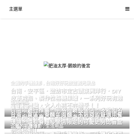
主選單
肥油太厚-鵝娘的後宮
企鵝的手機攝影
,
台南好好玩旅遊觀光景點
台南．安平區．遊訪市定古蹟東興洋行．DIY
皮革戒指、製作性格糖果罐，一系列好玩有趣
生活用品
的手作體驗，大人小孩不亦樂乎！！
餐廳體驗
台南眼鏡行推薦．明格眼鏡長榮店．多款知名
台南．東區．眷麵牛肉麵．不限時的舒適用餐
品牌眼鏡專賣．掌握時尚潮流配鏡美學。
環境．還有眷麵長榮店限定的可愛史努比盲盒
企鵝的相機攝影
,
生活用品
抽獎活動!!