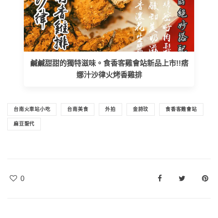
鹹鹹甜甜的獨特滋味。食香客雞會站新品上市!!痞
娜汁沙律火烤香雞排
台南火車站小吃
台南美食
外拍
金詩玟
食香客雞會站
麻豆聖代
0