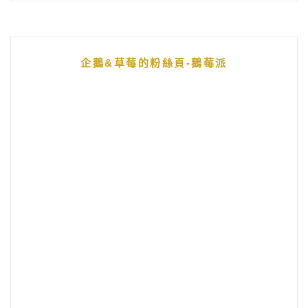
企鵝&草莓的粉絲頁-鵝莓派