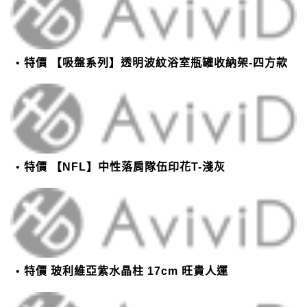
特價 【吸盤系列】透明波紋浴室瓶罐收納架-四方款
特價 【NFL】中性落肩隊伍印花T-淺灰
特價 玻利維亞紫水晶柱 17cm 旺貴人運