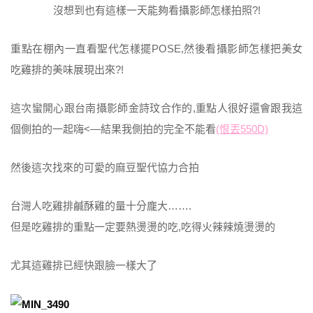
沒想到也有這樣一天能夠看攝影師怎樣拍照?!
重點在棚內一直看聖代怎樣擺POSE,然後看攝影師怎樣把美女
吃雞排的美味展現出來?!
這次蠻開心跟台南攝影師金詩玟合作的,重點人很好還會跟我這
個側拍的一起嗨<—結果我側拍的完全不能看
(恨丟550D)
然後這次找來的可愛的麻豆聖代協力合拍
台灣人吃雞排鹹酥雞的量十分龐大…….
但是吃雞排的重點一定要熱燙燙的吃,吃得火辣辣燒燙燙的
尤其這雞排已經快跟臉一樣大了