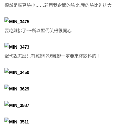
顯然是麻豆臉小……若用我企鵝的臉比,我的臉比雞排大
要吃雞排了~~所以聖代笑得很開心
聖代說怎麼只有雞排!?吃雞排一定要來杯飲料的!!