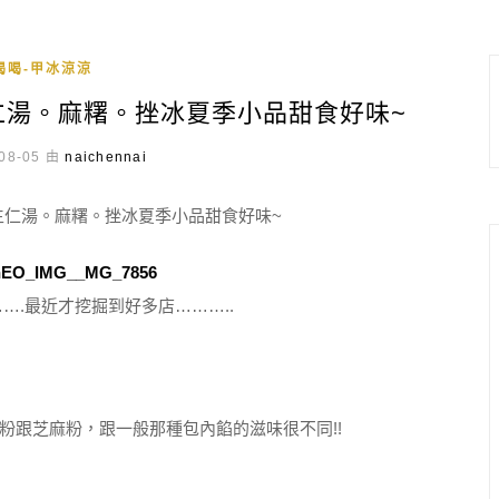
喝喝-甲冰涼涼
生仁湯。麻糬。挫冰夏季小品甜食好味~
08-05 由
naichennai
….最近才挖掘到好多店………..
粉跟芝麻粉，跟一般那種包內餡的滋味很不同!!