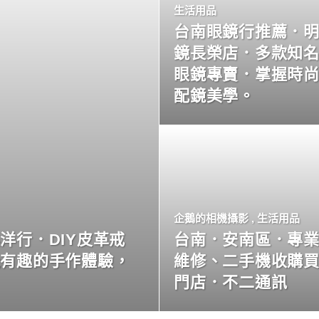
生活用品
台南眼鏡行推薦．
鏡長榮店．多款知
眼鏡專賣．掌握時
配鏡美學。
企鵝的相機攝影
,
生活用品
洋行．DIY皮革戒
台南．安南區．專
玩有趣的手作體驗，
維修、二手機收購
門店．不二通訊