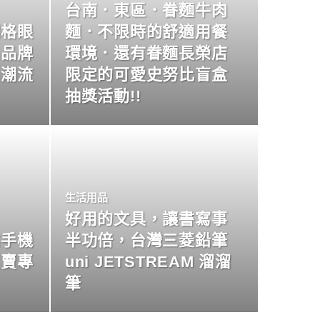
台南．東區．眷麵牛肉
明格眼
麵．不限時的舒適用餐
名品牌
環境．還有眷麵長榮店
尚潮流
限定的可愛史努比盲盒
抽獎活動!!
生活用品
好用的文具，讓書寫事
業手機
半功倍，台灣三菱鉛筆
買賣專
uni JETSTREAM 溜溜
筆