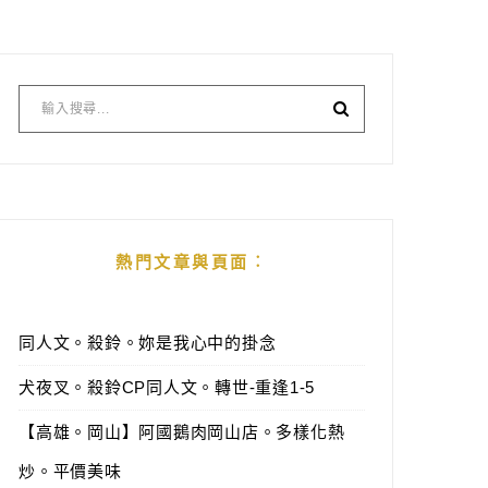
熱門文章與頁面︰
同人文。殺鈴。妳是我心中的掛念
犬夜叉。殺鈴CP同人文。轉世-重逢1-5
【高雄。岡山】阿國鵝肉岡山店。多樣化熱
炒。平價美味