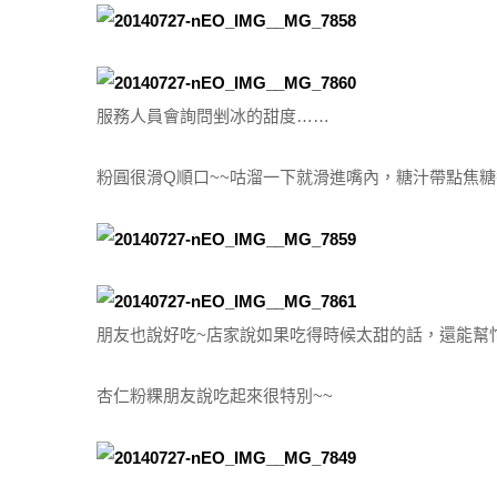
服務人員會詢問剉冰的甜度……
粉圓很滑Q順口~~咕溜一下就滑進嘴內，糖汁帶點焦糖
朋友也說好吃~店家說如果吃得時候太甜的話，還能幫忙
杏仁粉粿朋友說吃起來很特別~~