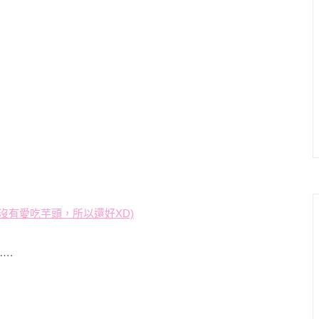
我沒有愛吃芋頭，所以還好XD)
….