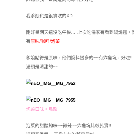
我爹娘也是很貪吃的XD
剛好星期天還沒吃午餐…..上次吃儒家有看到鍋燒麵，
有
原味/咖哩/泡菜
爹娘點得是原味，他們說料蠻多的~~有炸魚塊，好吃!!
湯頭是清甜的~~
泡菜口味。烏龍
泡菜的甜酸夠味~~微辣~~炸魚塊比較扎實!!