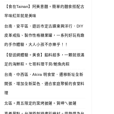
【食在Tainan】阿美意麵。簡單的麵食搭配古
早味紅茶就是美味
台南．安平區．遊訪市定古蹟東興洋行．DIY
皮革戒指、製作性格糖果罐，一系列好玩有趣
的手作體驗，大人小孩不亦樂乎！！
【發送網體驗。美食】餡料超多，一顆就很滿
足的海鮮粽。七哥料理干貝/鮑魚肉粽
台南．中西區．Akira 明食堂．遷移新址全新
開張．增加全新菜色．適合家庭聚餐的食堂料
理
北區。周五限定的窯烤披薩。賀呷ㄟ披薩
嘉義景點。台灣原創插畫彩繪村。用熱情為台