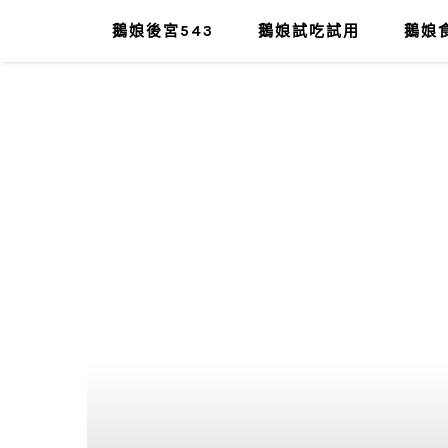
鵝娘後宮543
鵝娘試吃試用
鵝娘食
肥油太厚