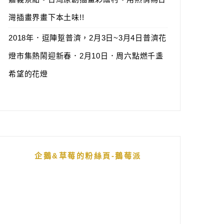
灣插畫界畫下本土味!!
2018年．逗陣踅普濟，2月3日~3月4日普濟花
燈市集熱鬧迎新春．2月10日．周六點燃千盞
希望的花燈
企鵝&草莓的粉絲頁-鵝莓派