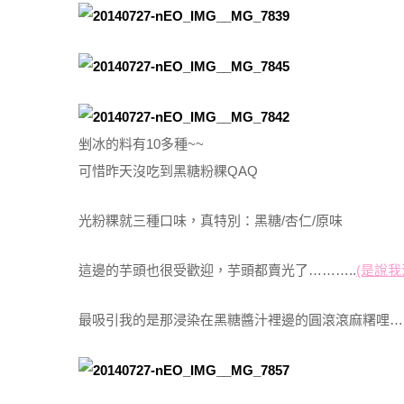
剉冰的料有10多種~~
可惜昨天沒吃到黑糖粉粿QAQ
光粉粿就三種口味，真特別：黑糖/杏仁/原味
這邊的芋頭也很受歡迎，芋頭都賣光了………..
(是說
最吸引我的是那浸染在黑糖醬汁裡邊的圓滾滾麻糬哩…