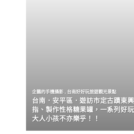
企鵝的手機攝影
,
台南好好玩旅遊觀光景點
台南．安平區．遊訪市定古蹟東興
指、製作性格糖果罐，一系列好
大人小孩不亦樂乎！！