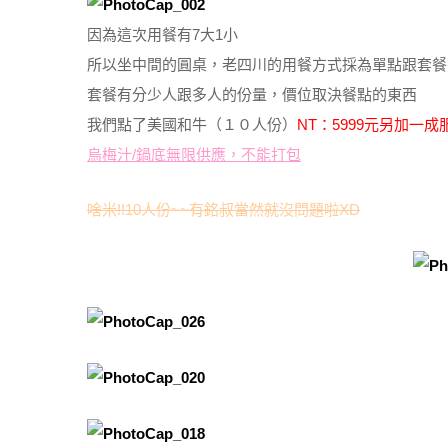
因為這次用餐有7大1小
所以坐中間的圓桌，老四川的用餐方式採為單點跟套餐
套餐有分少人跟多人的份量，價位取決餐點的東西
我們點了美國和牛（１０人份）
NT：5999元另加一成
烏梅汁/鍋底無限供應，不能打包
啥米!!10人份~~有銘叔當然就沒問題啦XD