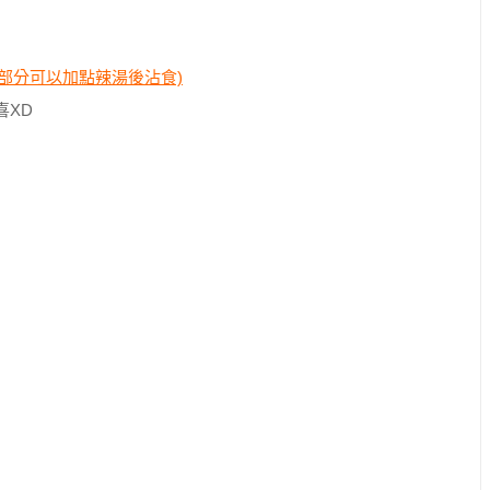
這部分可以加點辣湯後沾食)
喜XD