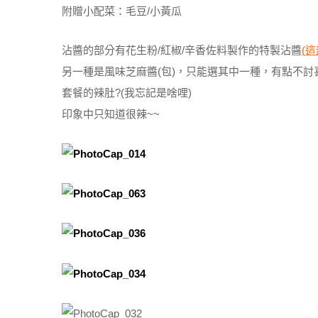
附贈小配菜：毛豆/小黃瓜
沾醬的部分有花生粉/紅椒/辛香佐料製作的特製沾醬
(
另一種是風味芝麻醬(包)，只能選其中一種，有點不討
套餐的辣肚?(我忘記是啥哩)
印象中只知道很辣~~