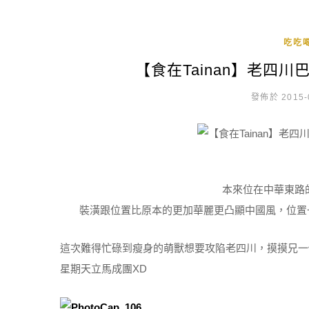
吃吃喝
【食在Tainan】老四
發佈於 2015-
本來位在中華東路
裝潢跟位置比原本的更加華麗更凸顯中國風，位置
這次難得忙碌到瘦身的萌獸想要攻陷老四川，摸摸兄一
星期天立馬成團XD