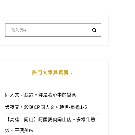
熱門文章與頁面︰
同人文。殺鈴。妳是我心中的掛念
犬夜叉。殺鈴CP同人文。轉世-重逢1-5
【高雄。岡山】阿國鵝肉岡山店。多樣化熱
炒。平價美味