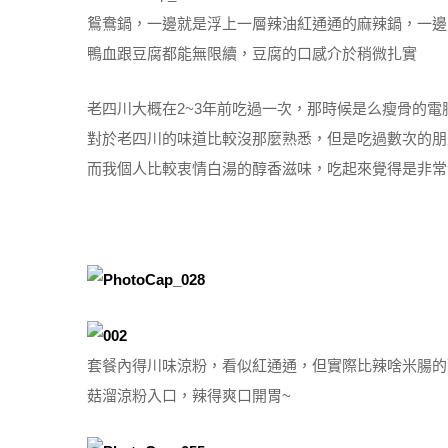
鴛鴦鍋，一邊就是浮上一層辣油紅通通的麻辣鍋，一邊
鴨血跟豆腐都能無限續，豆腐的口感介於稍微扎實
老四川大概在2~3年前吃過一次，那時候是么瘦骨的電
對於老四川的味道比較沒那麼熟悉，但是吃過數次的朋
而我個人比較衷情白湯的醇香滋味，吃起來覺得是非常
套餐內得川味涼粉，看似紅通通，但實際比辣啥米腸的
菇溜涼粉入口，辣得爽口開胃~