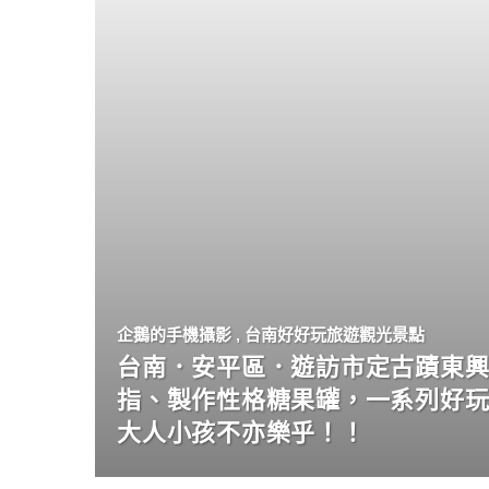
企鵝的手機攝影
,
台南好好玩旅遊觀光景點
台南．安平區．遊訪市定古蹟東興
指、製作性格糖果罐，一系列好
大人小孩不亦樂乎！！