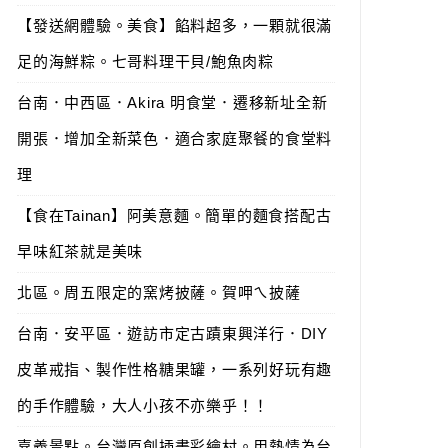
【發送網體驗。美食】餡料超多，一顆就很滿
足的海鮮粽。七哥料理干貝/鮑魚肉粽
台南．中西區．Akira 明食堂．遷移新址全新
開張．增加全新菜色．適合家庭聚餐的食堂料
理
【食在Tainan】阿美意麵。簡單的麵食搭配古
早味紅茶就是美味
北區。周五限定的窯烤披薩。賀呷ㄟ披薩
台南．安平區．遊訪市定古蹟東興洋行．DIY
皮革戒指、製作性格糖果罐，一系列好玩有趣
的手作體驗，大人小孩不亦樂乎！！
嘉義景點。台灣原創插畫彩繪村。用熱情為台