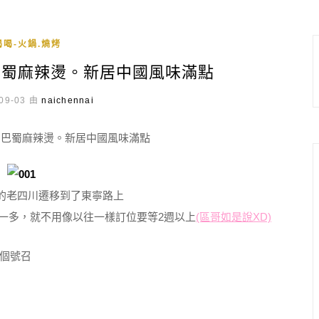
喝-火鍋.燒烤
川巴蜀麻辣燙。新居中國風味滿點
09-03 由
naichennai
的老四川遷移到了東寧路上
一多，就不用像以往一樣訂位要等2週以上
(區哥如是說XD)
個號召