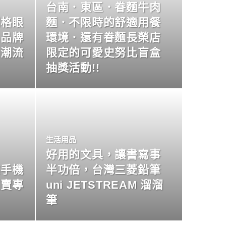
台南．東區．眷麵牛肉
明格眼
麵．不限時的舒適用餐
名品牌
環境．還有眷麵長榮店
尚潮流
限定的可愛史努比盲盒
抽獎活動!!
生活用品
好用的文具，讓書寫事
業手機
半功倍，台灣三菱鉛筆
買賣專
uni JETSTREAM 溜溜
筆