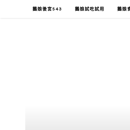
鵝娘後宮543
鵝娘試吃試用
鵝娘食
肥油太厚