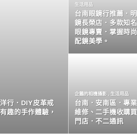
生活用品
台南眼鏡行推薦．
鏡長榮店．多款知
眼鏡專賣．掌握時
配鏡美學。
企鵝的相機攝影
,
生活用品
洋行．DIY皮革戒
台南．安南區．專
玩有趣的手作體驗，
維修、二手機收購
門店．不二通訊