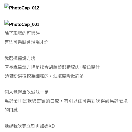
除了現場的可樂餅
有些可樂餅會現場才炸
我選擇醬燒方塊
店長說醬燒方塊是揉合胡蘿蔔跟豬絞肉+柴魚醬汁
麵包粉選擇較為細膩的，油膩度降低許多
個人覺得單吃滋味十足
馬鈴薯則是軟綿密實的口感，有別以往可樂餅吃得到馬鈴薯塊
的口感
話說我吃完立刻再加碼XD