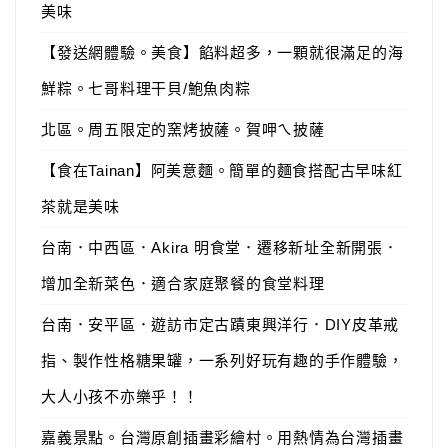
美味
【發送網體驗。美食】餡料超多，一顆就很滿足的海
鮮粽。七哥料理干貝/鮑魚肉粽
北區。周五限定的窯烤披薩。賀呷ㄟ披薩
【食在Tainan】阿美意麵。簡單的麵食搭配古早味紅
茶就是美味
台南．中西區．Akira 明食堂．遷移新址全新開張．
增加全新菜色．適合家庭聚餐的食堂料理
台南．安平區．遊訪市定古蹟東興洋行．DIY皮革戒
指、製作性格糖果罐，一系列好玩有趣的手作體驗，
大人小孩不亦樂乎！！
嘉義景點。台灣原創插畫彩繪村。用熱情為台灣插畫