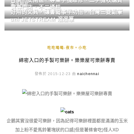
台南．安南區．專業手機維修、二手機收購買
生活用品
賣專門店．不二通訊
好用的文具，讓書寫事半功倍，台灣三菱鉛筆
uni JETSTREAM 溜溜筆
吃吃喝喝-夜市。小吃
綿密入口的手製可樂餅。樂樂屋可樂餅專賣
發佈於 2015-12-23 由
naichennai
企鵝其實沒很愛可樂餅，因為記得可樂餅裡面都是滿滿的玉米
加上粉不愛馬鈴薯塊狀的口感(但是薯條會吃)怪人XD