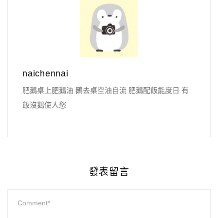
naichennai
肥鵝桌上肥鵝油 鵝去桌空油自流 肥鵝配飯能度日 有
飯沒鵝使人愁
發表留言