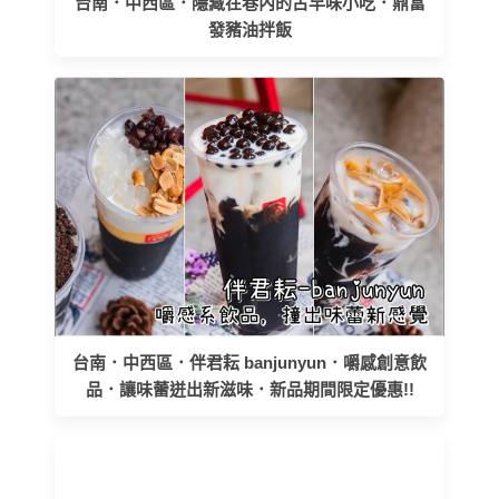
台南．中西區．隱藏在巷內的古早味小吃．鼎富
發豬油拌飯
台南．中西區．伴君耘 banjunyun．嚼感創意飲
品．讓味蕾迸出新滋味．新品期間限定優惠!!