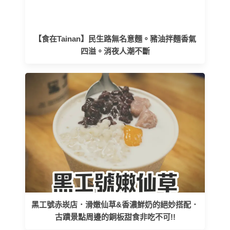
【食在Tainan】民生路無名意麵。豬油拌麵香氣
四溢。消夜人潮不斷
黑工號赤崁店．滑嫩仙草&香濃鮮奶的絕妙搭配．
古蹟景點周邊的銅板甜食非吃不可!!