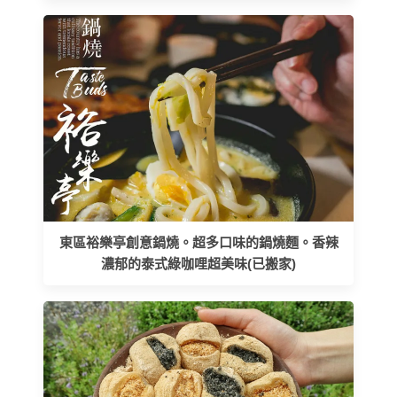
東區裕樂亭創意鍋燒。超多口味的鍋燒麵。香辣
濃郁的泰式綠咖哩超美味(已搬家)