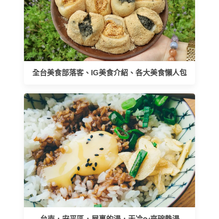
全台美食部落客、IG美食介紹、各大美食懶人包
台南．安平區．屋裏的湯．天冷～來碗熱湯