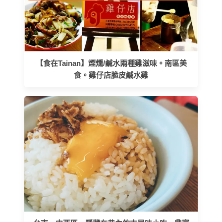
【食在Tainan】煙燻/鹹水兩種雞滋味。南區美
食。雞仔店脆皮鹹水雞