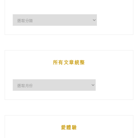
企
鵝
的
文
章
所有文章統整
所
有
文
章
統
愛體驗
整