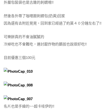
外層包裝袋也是古錐的刺蝟唷!!
然後各外帶了咖哩跟刺蝟包(奶黃)回家
因為還有去附近晃晃，回到家已經過了約莫４０分鐘左右了!!
可樂餅真的不會油膩膩的
冷掉吃也不會難吃，連討厭炸物的鵝拔也說很好吃!!
目前優惠三個100元
名片也是手繪的~~超卡哇伊的!!