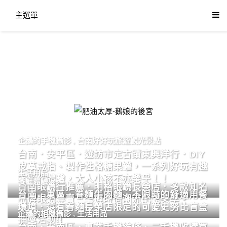
主選單
肥油太厚-鵝娘的後宮
企鵝的手機攝影
,
台南好好玩旅遊觀光景點
台南．安平區．遊訪市定古蹟東興洋行．DIY
皮革戒指、製作性格糖果罐，一系列好玩有趣
生活用品
的手作體驗，大人小孩不亦樂乎！！
餐廳體驗
台南眼鏡行推薦．明格眼鏡長榮店．多款知名
台南．東區．眷麵牛肉麵．不限時的舒適用餐
品牌眼鏡專賣．掌握時尚潮流配鏡美學。
環境．還有眷麵長榮店限定的可愛史努比盲盒
企鵝的相機攝影
,
生活用品
抽獎活動!!