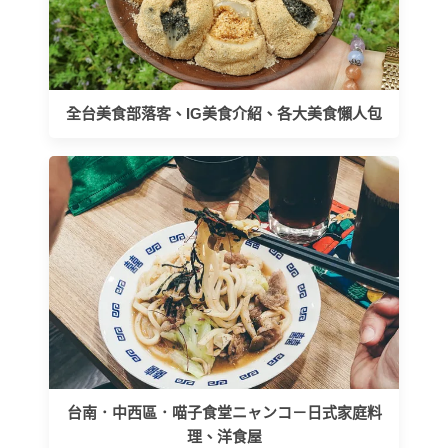
全台美食部落客、IG美食介紹、各大美食懶人包
台南．中西區．喵子食堂ニャンコ－日式家庭料
理、洋食屋