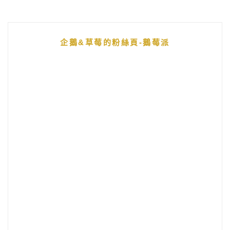
企鵝&草莓的粉絲頁-鵝莓派