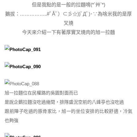
但是我點的是一般的拉麵唷(*´艸`*)
鵝拔：……………..#ﾟÅﾟ）⊂彡☆))ﾟДﾟ)･∵為啥米我的是厚
叉燒
今天來介紹一下有著厚實叉燒肉的旭一拉麵
旭一拉麵位在民權路的吳園對面而已
是說企鵝拉麵沒吃過幾間，排隊盛況空前的八峰亭也沒吃過
跟前陣子吃過的豚骨家比，旭一的坐位安排的比較舒適，冷氣
也夠強