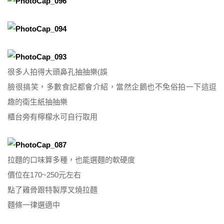
很多人拍得大頭鼻孔抽抽樂(誤
臉很搞笑，多數食記都會介紹，當然企鵝也不免俗拍一下這逗
趣的衛生紙抽抽樂
櫃台旁有檸檬水可自行取用
拉麵的口味算多種，也能選麵的軟硬度
價位在170~250元左右
點了雞骨跟特製厚叉燒拉麵
麵條一律選適中