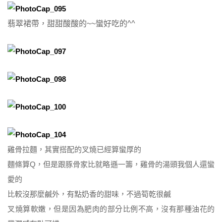
翡翠裙帶，甜甜酸酸的~~蠻好吃的^^
雞骨拉麵，其實搭配的叉燒已經算蠻厚的
麵條算Q，但是跟豚骨家比就略遜一籌，雞骨的湯頭我個人還蠻
愛的
比較沒那麼鹹外，有點奶香的甜味，不過筍乾很鹹
叉燒算軟嫩，但是因為肥肉的部分比例不高，沒有那種油花的