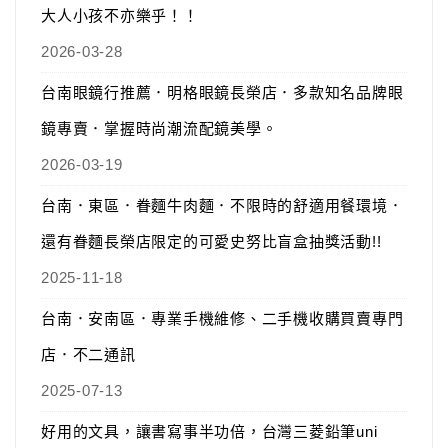
大人小孩不亦樂乎！！
2026-03-28
台南眼鏡行推薦．明格眼鏡長榮店．多款知名品牌眼
鏡專賣．掌握時尚潮流配鏡美學。
2026-03-19
台南．東區．眷麵牛肉麵．不限時的舒適用餐環境．
還有眷麵長榮店限定的可愛史努比盲盒抽獎活動!!
2025-11-18
台南．安南區．專業手機維修、二手機收購買賣專門
店．不二通訊
2025-07-13
好用的文具，讓書寫事半功倍，台灣三菱鉛筆uni