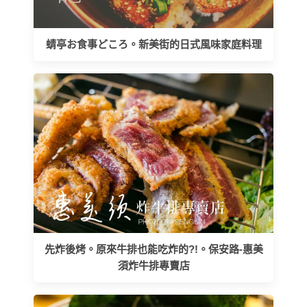
蜻亭お食事どころ。新美街的日式風味家庭料理
先炸後烤。原來牛排也能吃炸的?!。保安路-惠美
須炸牛排專賣店