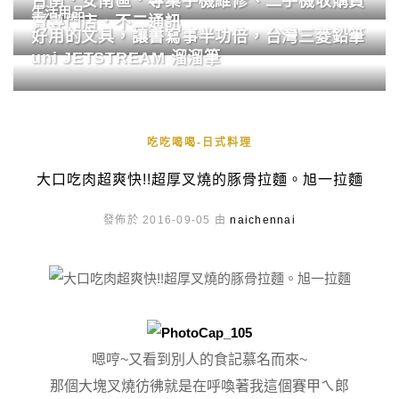
台南．安南區．專業手機維修、二手機收購買
生活用品
賣專門店．不二通訊
好用的文具，讓書寫事半功倍，台灣三菱鉛筆
uni JETSTREAM 溜溜筆
吃吃喝喝-日式料理
大口吃肉超爽快!!超厚叉燒的豚骨拉麵。旭一拉麵
發佈於 2016-09-05 由
naichennai
嗯哼~又看到別人的食記慕名而來~
那個大塊叉燒彷彿就是在呼喚著我這個賽甲ㄟ郎