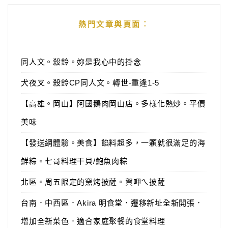
熱門文章與頁面︰
同人文。殺鈴。妳是我心中的掛念
犬夜叉。殺鈴CP同人文。轉世-重逢1-5
【高雄。岡山】阿國鵝肉岡山店。多樣化熱炒。平價
美味
【發送網體驗。美食】餡料超多，一顆就很滿足的海
鮮粽。七哥料理干貝/鮑魚肉粽
北區。周五限定的窯烤披薩。賀呷ㄟ披薩
台南．中西區．Akira 明食堂．遷移新址全新開張．
增加全新菜色．適合家庭聚餐的食堂料理