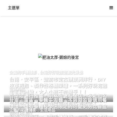
主選單
肥油太厚-鵝娘的後宮
企鵝的手機攝影
,
台南好好玩旅遊觀光景點
台南．安平區．遊訪市定古蹟東興洋行．DIY
皮革戒指、製作性格糖果罐，一系列好玩有趣
生活用品
的手作體驗，大人小孩不亦樂乎！！
餐廳體驗
台南眼鏡行推薦．明格眼鏡長榮店．多款知名
台南．東區．眷麵牛肉麵．不限時的舒適用餐
品牌眼鏡專賣．掌握時尚潮流配鏡美學。
環境．還有眷麵長榮店限定的可愛史努比盲盒
企鵝的相機攝影
,
生活用品
抽獎活動!!