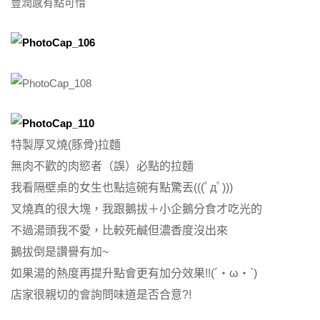
豐潤感有點可惜
特製厚叉燒(豚骨)拉麵
無肉不歡的肉慾者（誤）必點的拉麵
我看隔壁桌的女生也點這碗有點驚丟(((ﾟдﾟ)))
叉燒真的很大塊，我跟鵝拔＋小企鵝分食才吃光的
不過湯頭我不愛，比較死鹹但濃香度沒出來
鵝拔倒是讚譽有加~
如果湯的熱度再提升點會更有加分效果!!(´・ω・`)
店家很親切的會詢問味道是否合意?!