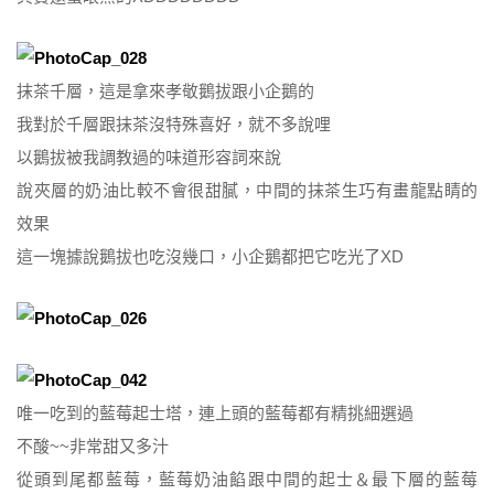
抹茶千層，這是拿來孝敬鵝拔跟小企鵝的
我對於千層跟抹茶沒特殊喜好，就不多說哩
以鵝拔被我調教過的味道形容詞來說
說夾層的奶油比較不會很甜膩，中間的抹茶生巧有畫龍點睛的
效果
這一塊據說鵝拔也吃沒幾口，小企鵝都把它吃光了XD
唯一吃到的藍莓起士塔，連上頭的藍莓都有精挑細選過
不酸~~非常甜又多汁
從頭到尾都藍莓，藍莓奶油餡跟中間的起士＆最下層的藍莓