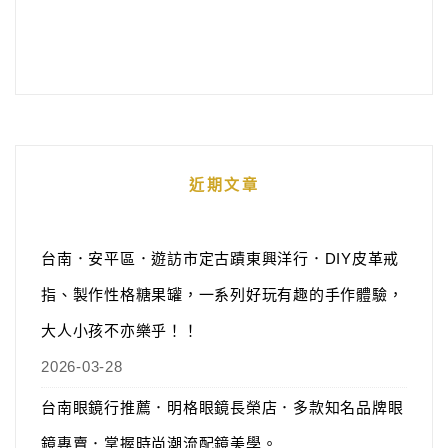
近期文章
台南．安平區．遊訪市定古蹟東興洋行．DIY皮革戒
指、製作性格糖果罐，一系列好玩有趣的手作體驗，
大人小孩不亦樂乎！！
2026-03-28
台南眼鏡行推薦．明格眼鏡長榮店．多款知名品牌眼
鏡專賣．掌握時尚潮流配鏡美學。