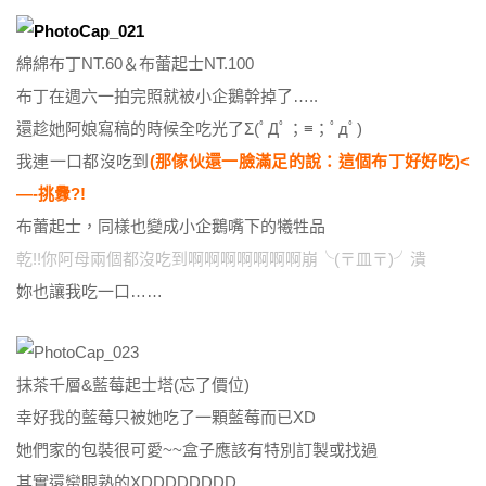
綿綿布丁NT.60＆布蕾起士NT.100
布丁在週六一拍完照就被小企鵝幹掉了…..
還趁她阿娘寫稿的時候全吃光了Σ(ﾟДﾟ；≡；ﾟдﾟ)
我連一口都沒吃到
(那傢伙還一臉滿足的說：這個布丁好好吃)<
—-挑釁?!
布蕾起士，同樣也變成小企鵝嘴下的犧牲品
乾!!你阿母兩個都沒吃到啊啊啊啊啊啊啊崩╰(〒皿〒)╯潰
妳也讓我吃一口……
抹茶千層&藍莓起士塔(忘了價位)
幸好我的藍莓只被她吃了一顆藍莓而已XD
她們家的包裝很可愛~~盒子應該有特別訂製或找過
其實還蠻眼熟的XDDDDDDDD