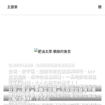
主選單
肥油太厚-鵝娘的後宮
企鵝的手機攝影
,
台南好好玩旅遊觀光景點
台南．安平區．遊訪市定古蹟東興洋行．DIY
皮革戒指、製作性格糖果罐，一系列好玩有趣
生活用品
的手作體驗，大人小孩不亦樂乎！！
餐廳體驗
台南眼鏡行推薦．明格眼鏡長榮店．多款知名
台南．東區．眷麵牛肉麵．不限時的舒適用餐
品牌眼鏡專賣．掌握時尚潮流配鏡美學。
環境．還有眷麵長榮店限定的可愛史努比盲盒
企鵝的相機攝影
,
生活用品
抽獎活動!!