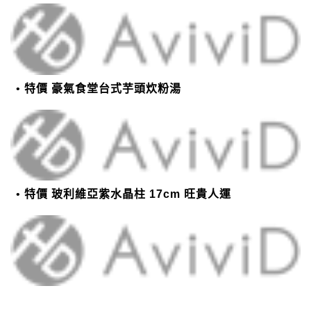
特價 豪氣食堂台式芋頭炊粉湯
特價 玻利維亞紫水晶柱 17cm 旺貴人運