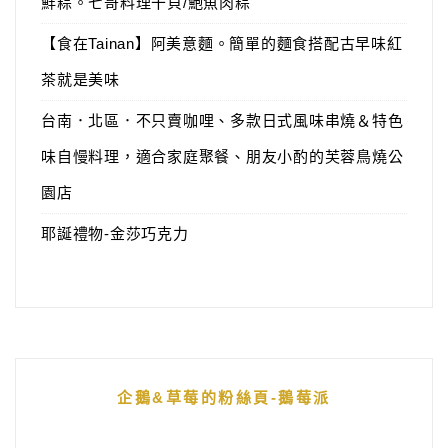
鮮粽。七哥料理干貝/鮑魚肉粽
【食在Tainan】阿美意麵。簡單的麵食搭配古早味紅
茶就是美味
台南．北區．不只賣咖哩、多款日式風味串燒＆特色
味自慢料理，適合家庭聚餐、朋友小酌的芙蓉鳥燒公
園店
耶誕禮物-金莎巧克力
企鵝&草莓的粉絲頁-鵝莓派