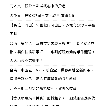
同人文。殺鈴。妳是我心中的掛念
犬夜叉。殺鈴CP同人文。轉世-重逢1-5
【高雄。岡山】阿國鵝肉岡山店。多樣化熱炒。平價
美味
台南．安平區．遊訪市定古蹟東興洋行．DIY皮革戒
指、製作性格糖果罐，一系列好玩有趣的手作體驗，
大人小孩不亦樂乎！！
台南．中西區．Akira 明食堂．遷移新址全新開張．
增加全新菜色．適合家庭聚餐的食堂料理
北區。周五限定的窯烤披薩。賀呷ㄟ披薩
【發送網體驗。美食】餡料超多，一顆就很滿足的海