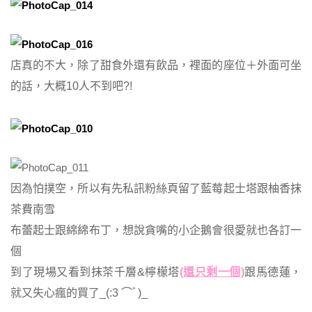
店真的不大，除了甜食外還有飲品，裡面的座位＋外面可坐
的話，大概10人不到吧?!
因為怕撲空，所以有先私訊粉絲頁留了藍莓起士塔跟柚香抹
茶費南雪
布蕾起士跟綿綿布丁，想說貪嘴的小企鵝會很愛就也各訂一
個
到了現場又看到抹茶千層&檸檬塔
(還只剩一個)
跟馬德蓮，
就又失心瘋的買了_(:3 ⌒ﾞ)_