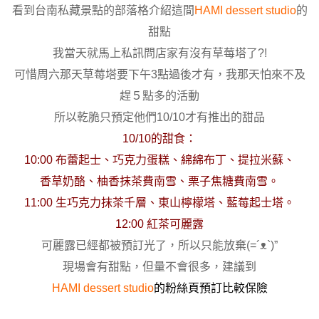
看到台南私藏景點的部落格介紹這間
HAMI dessert studio
的
甜點
我當天就馬上私訊問店家有沒有草莓塔了?!
可惜周六那天草莓塔要下午3點過後才有，我那天怕來不及
趕５點多的活動
所以乾脆只預定他們10/10才有推出的甜品
10/10的甜食：
10:00 布蕾起士、巧克力蛋糕、綿綿布丁、提拉米蘇、
香草奶酪、柚香抹茶費南雪、栗子焦糖費南雪。
11:00 生巧克力抹茶千層、東山檸檬塔、藍莓起士塔。
12:00 紅茶可麗露
可麗露已經都被預訂光了，所以只能放棄(=´ᴥ`)”
現場會有甜點，但量不會很多，建議到
HAMI dessert studio
的粉絲頁預訂比較保險