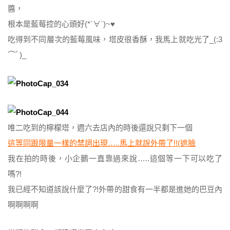
醬，
根本是藍莓控的心頭好(*´∀`)~♥
吃得到不同層次的藍莓風味，塔皮很香酥，我馬上就吃光了_(:3
⌒ﾞ)_
唯二吃到的檸檬塔，週六去店內的時後還說只剩下一個
這等同跟限量一樣的禁詞出現…..馬上就說外帶了!!(遮臉
我在拍的時後，小企鵝一直靠過來說…..這個等一下可以吃了
嗎?!
我已經不知道該說什麼了?!外帶的甜食有一半都是進她的巴豆內
啊啊啊啊