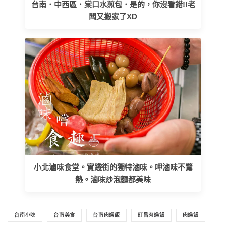
台南．中西區．棠口水煎包．是的，你沒看錯!!老
闆又搬家了XD
小北滷味食堂。實踐街的獨特滷味。呷滷味不驚
熱。滷味炒泡麵都美味
台南小吃
台南美食
台南肉燥飯
町昌肉燥飯
肉燥飯