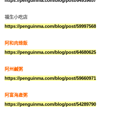
https://penguinma.com/blog/post/64939657
福生小吃店
https://penguinma.com/blog/post/59997568
阿和肉燥飯
https://penguinma.com/blog/post/64680625
阿州鹹粥
https://penguinma.com/blog/post/59660971
阿富海產粥
https://penguinma.com/blog/post/54289790