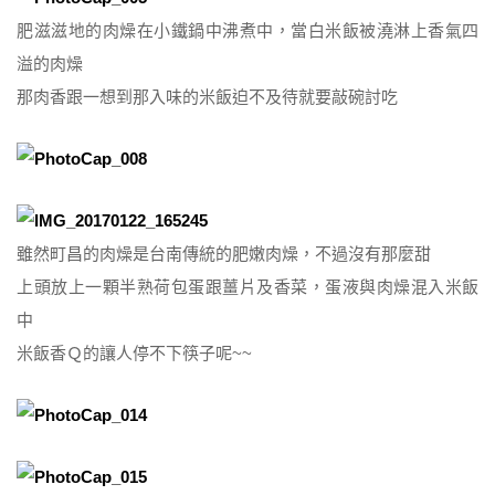
肥滋滋地的肉燥在小鐵鍋中沸煮中，當白米飯被澆淋上香氣四
溢的肉燥
那肉香跟一想到那入味的米飯迫不及待就要敲碗討吃
雖然町昌的肉燥是台南傳統的肥嫩肉燥，不過沒有那麼甜
上頭放上一顆半熟荷包蛋跟薑片及香菜，蛋液與肉燥混入米飯
中
米飯香Ｑ的讓人停不下筷子呢~~