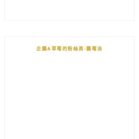
企鵝&草莓的粉絲頁-鵝莓派