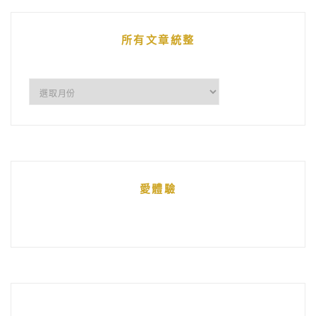
文
章
所有文章統整
所
有
文
章
統
愛體驗
整