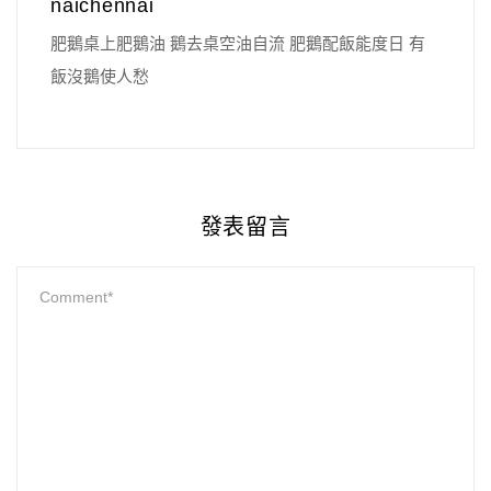
naichennai
肥鵝桌上肥鵝油 鵝去桌空油自流 肥鵝配飯能度日 有
飯沒鵝使人愁
發表留言