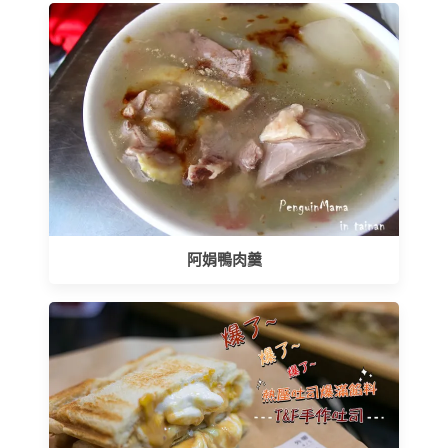
阿娟鴨肉羹