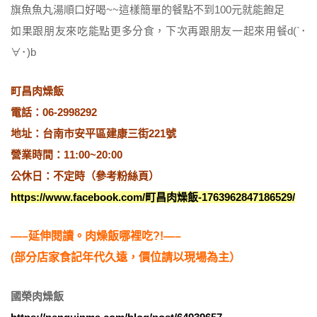
旗魚魚丸湯順口好喝~~這樣簡單的餐點不到100元就能飽足
如果跟朋友來吃能點更多分食，下次再跟朋友一起來用餐d(`･
∀･)b
町昌肉燥飯
電話：06-2998292
地址：台南市安平區建康三街221號
營業時間：11:00~20:00
公休日：不定時（參考粉絲頁）
https://www.facebook.com/町昌肉燥飯-1763962847186529/
—–延伸閱讀。肉燥飯哪裡吃?!—–
(部分店家食記年代久遠，價位請以現場為主）
國榮肉燥飯