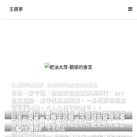
主選單
肥油太厚-鵝娘的後宮
企鵝的手機攝影
,
台南好好玩旅遊觀光景點
台南．安平區．遊訪市定古蹟東興洋行．DIY
皮革戒指、製作性格糖果罐，一系列好玩有趣
生活用品
的手作體驗，大人小孩不亦樂乎！！
餐廳體驗
台南眼鏡行推薦．明格眼鏡長榮店．多款知名
台南．東區．眷麵牛肉麵．不限時的舒適用餐
品牌眼鏡專賣．掌握時尚潮流配鏡美學。
環境．還有眷麵長榮店限定的可愛史努比盲盒
企鵝的相機攝影
,
生活用品
抽獎活動!!